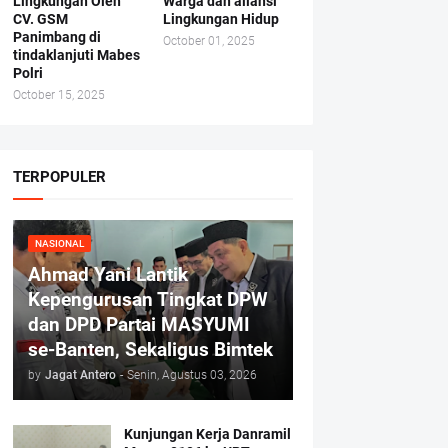
Lingkungan Oleh
Warga dan aliansi
CV. GSM
Lingkungan Hidup
Panimbang di
October 01, 2025
tindaklanjuti Mabes
Polri
October 15, 2025
TERPOPULER
NASIONAL
Ahmad Yani Lantik
Kepengurusan Tingkat DPW
dan DPD Partai MASYUMI
se-Banten, Sekaligus Bimtek
by
Jagat Antero
-
Senin, Agustus 03, 2026
Kunjungan Kerja Danramil