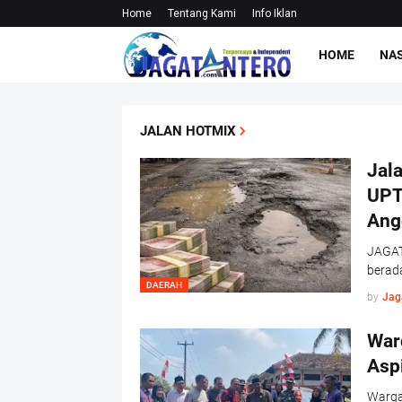
Home
Tentang Kami
Info Iklan
HOME
NA
JALAN HOTMIX
Jal
UPT
Ang
JAGAT
berad
DAERAH
by
Jag
War
Asp
Warga