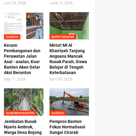
July 24, 2026
June 15, 2026
DAERAH
BUPATI SERANG
Kecam
Miris!! MI Al
Pembangunan dan
Khairiyah Tanjung
Perawatan Jalan
Angsana Mancak
Asal - asalan, Koar
Rusak Parah, Siswa
Banten Akan Gelar
Belajar di Tengah
Aksi Beruntun
Keterbatasan
May 11, 2026
April 30, 2026
GUBERNUR BANTEN
DAERAH
Jembatan Rusak
Pemprov Banten
Nyaris Ambruk,
Fokus Normalisasi
Warga Desa Bojong
Sungai Cirarab