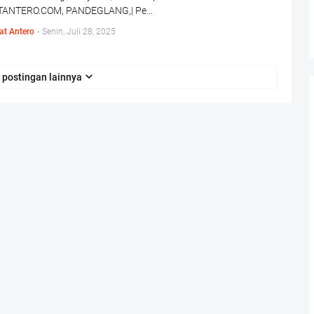
ANTERO.COM, PANDEGLANG,| Pe…
at Antero
-
Senin, Juli 28, 2025
 postingan lainnya