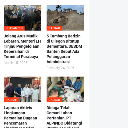
KLH BANTEN
DAERAH
Jelang Arus Mudik
5 Tambang Berizin
Lebaran, Menteri LH
di Cilegon Ditutup
Tinjau Pengelolaan
Sementara, DESDM
Kebersihan di
Banten Sebut Ada
Terminal Purabaya
Pelanggaran
Administrasi
March 15, 2026
February 24, 2026
DAERAH
DAERAH
Laporan Aktivis
Diduga Telah
Lingkungan
Cemari Lahan
Persoalan Dugaan
Pertanian, PT
Pencemaran
ALPINDO Didatangi