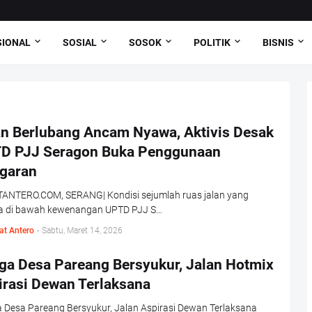
SIONAL
SOSIAL
SOSOK
POLITIK
BISNIS
an Berlubang Ancam Nyawa, Aktivis Desak
D PJJ Seragon Buka Penggunaan
garan
ANTERO.COM, SERANG| Kondisi sejumlah ruas jalan yang
a di bawah kewenangan UPTD PJJ S…
at Antero
-
Sabtu, Maret 14, 2026
ga Desa Pareang Bersyukur, Jalan Hotmix
irasi Dewan Terlaksana
 Desa Pareang Bersyukur, Jalan Aspirasi Dewan Terlaksana