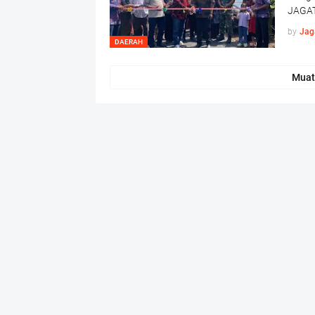
JAGAT
by
Jag
DAERAH
Muat