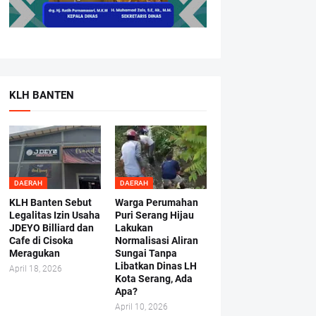
KLH BANTEN
DAERAH
DAERAH
KLH Banten Sebut
Warga Perumahan
Legalitas Izin Usaha
Puri Serang Hijau
JDEYO Billiard dan
Lakukan
Cafe di Cisoka
Normalisasi Aliran
Meragukan
Sungai Tanpa
Libatkan Dinas LH
April 18, 2026
Kota Serang, Ada
Apa?
April 10, 2026