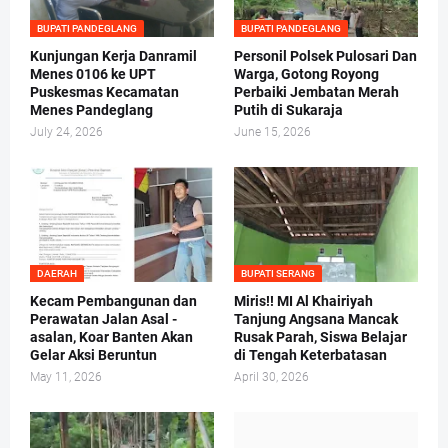
BUPATI PANDEGLANG
BUPATI PANDEGLANG
Kunjungan Kerja Danramil
Personil Polsek Pulosari Dan
Menes 0106 ke UPT
Warga, Gotong Royong
Puskesmas Kecamatan
Perbaiki Jembatan Merah
Menes Pandeglang
Putih di Sukaraja
July 24, 2026
June 15, 2026
DAERAH
BUPATI SERANG
Kecam Pembangunan dan
Miris!! MI Al Khairiyah
Perawatan Jalan Asal -
Tanjung Angsana Mancak
asalan, Koar Banten Akan
Rusak Parah, Siswa Belajar
Gelar Aksi Beruntun
di Tengah Keterbatasan
May 11, 2026
April 30, 2026