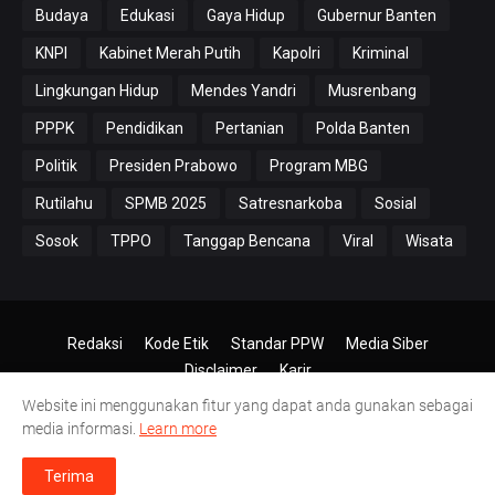
Budaya
Edukasi
Gaya Hidup
Gubernur Banten
KNPI
Kabinet Merah Putih
Kapolri
Kriminal
Lingkungan Hidup
Mendes Yandri
Musrenbang
PPPK
Pendidikan
Pertanian
Polda Banten
Politik
Presiden Prabowo
Program MBG
Rutilahu
SPMB 2025
Satresnarkoba
Sosial
Sosok
TPPO
Tanggap Bencana
Viral
Wisata
Redaksi
Kode Etik
Standar PPW
Media Siber
Disclaimer
Karir
Website ini menggunakan fitur yang dapat anda gunakan sebagai
© 2024-2026
PT.Antero Inti Media
media informasi.
Learn more
Terima
olresta Serang Kota Dinilai Lamban Tangani Kasus Penggelapan Motor
|
Lomba