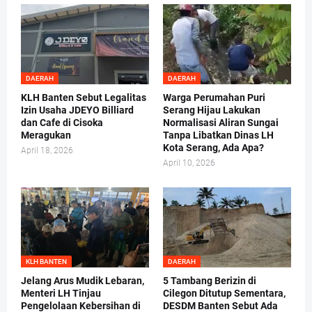
DAERAH
DAERAH
KLH Banten Sebut Legalitas
Warga Perumahan Puri
Izin Usaha JDEYO Billiard
Serang Hijau Lakukan
dan Cafe di Cisoka
Normalisasi Aliran Sungai
Meragukan
Tanpa Libatkan Dinas LH
Kota Serang, Ada Apa?
April 18, 2026
April 10, 2026
KLH BANTEN
DAERAH
Jelang Arus Mudik Lebaran,
5 Tambang Berizin di
Menteri LH Tinjau
Cilegon Ditutup Sementara,
Pengelolaan Kebersihan di
DESDM Banten Sebut Ada