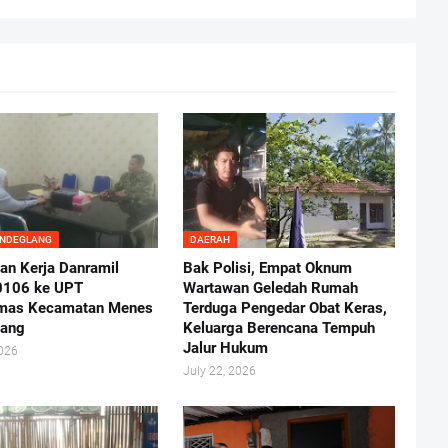
ANDEGLANG
DAERAH
an Kerja Danramil
Bak Polisi, Empat Oknum
0106 ke UPT
Wartawan Geledah Rumah
mas Kecamatan Menes
Terduga Pengedar Obat Keras,
lang
Keluarga Berencana Tempuh
Jalur Hukum
2026
July 22, 2026