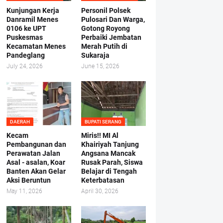
Kunjungan Kerja
Personil Polsek
Danramil Menes
Pulosari Dan Warga,
0106 ke UPT
Gotong Royong
Puskesmas
Perbaiki Jembatan
Kecamatan Menes
Merah Putih di
Pandeglang
Sukaraja
July 24, 2026
June 15, 2026
DAERAH
BUPATI SERANG
Kecam
Miris!! MI Al
Pembangunan dan
Khairiyah Tanjung
Perawatan Jalan
Angsana Mancak
Asal - asalan, Koar
Rusak Parah, Siswa
Banten Akan Gelar
Belajar di Tengah
Aksi Beruntun
Keterbatasan
May 11, 2026
April 30, 2026