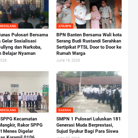
ANDEGLANG
ATR/BPN
nas Pulosari Bersama
BPN Banten Bersama Wali kota
 Gelar Sosialisasi
Serang Budi Rustandi Serahkan
ullyng dan Narkoba,
Sertipikat PTSL Door to Door ke
n Belajar Nyaman
Rumah Warga
2026
June 16, 2026
ANDEGLANG
DAERAH
 SPPG Kecamatan
SMPN 1 Pulosari Luluskan 181
angkir, Rakor SPPG
Generasi Muda Berprestasi,
I Menes Digelar
Sujud Syukur Bagi Para Siswa
as Koramil 0106