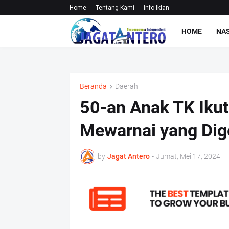
Home
Tentang Kami
Info Iklan
HOME
NA
Beranda
Daerah
50-an Anak TK Ik
Mewarnai yang Dig
by
Jagat Antero
-
Jumat, Mei 17, 2024