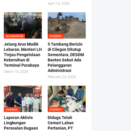
April 10, 2026
KLH BANTEN
DAERAH
Jelang Arus Mudik
5 Tambang Berizin
Lebaran, Menteri LH
di Cilegon Ditutup
Tinjau Pengelolaan
Sementara, DESDM
Kebersihan di
Banten Sebut Ada
Terminal Purabaya
Pelanggaran
Administrasi
March 15, 2026
February 24, 2026
DAERAH
DAERAH
Laporan Aktivis
Diduga Telah
Lingkungan
Cemari Lahan
Persoalan Dugaan
Pertanian, PT