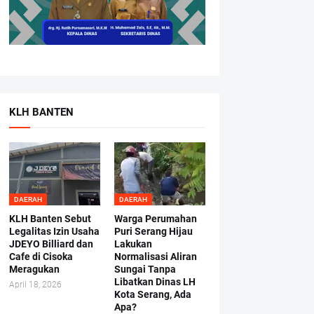
KLH BANTEN
DAERAH
DAERAH
KLH Banten Sebut
Warga Perumahan
Legalitas Izin Usaha
Puri Serang Hijau
JDEYO Billiard dan
Lakukan
Cafe di Cisoka
Normalisasi Aliran
Meragukan
Sungai Tanpa
Libatkan Dinas LH
April 18, 2026
Kota Serang, Ada
Apa?