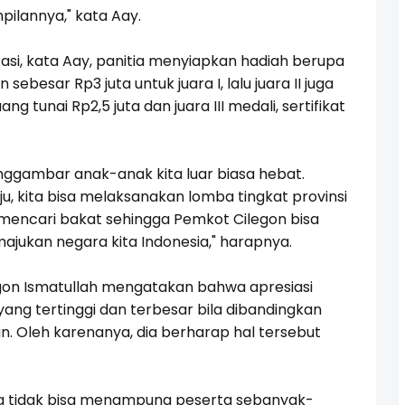
ilannya," kata Aay.
asi, kata Aay, panitia menyiapkan hadiah berupa
sebesar Rp3 juta untuk juara I, lalu juara II juga
g tunai Rp2,5 juta dan juara III medali, sertifikat
ggambar anak-anak kita luar biasa hebat.
u, kita bisa melaksanakan lomba tingkat provinsi
 mencari bakat sehingga Pemkot Cilegon bisa
jukan negara kita Indonesia," harapnya.
egon Ismatullah mengatakan bahwa apresiasi
ng tertinggi dan terbesar bila dibandingkan
in. Oleh karenanya, dia berharap hal tersebut
a tidak bisa menampung peserta sebanyak-