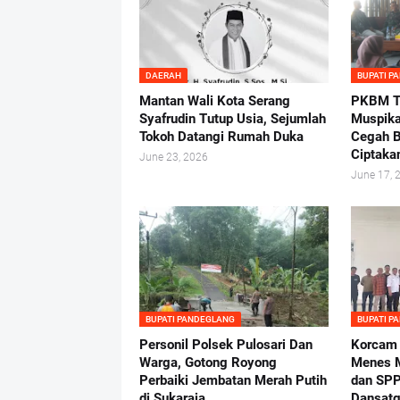
DAERAH
BUPATI P
Mantan Wali Kota Serang
PKBM Tu
Syafrudin Tutup Usia, Sejumlah
Muspika
Tokoh Datangi Rumah Duka
Cegah B
Ciptaka
June 23, 2026
June 17, 
BUPATI PANDEGLANG
BUPATI P
Personil Polsek Pulosari Dan
Korcam
Warga, Gotong Royong
Menes M
Perbaiki Jembatan Merah Putih
dan SPP
di Sukaraja
Dansatg