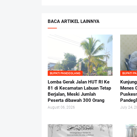
BACA ARTIKEL LAINNYA
BUPATI PANDEGLANG
BUPATI P
Lomba Gerak Jalan HUT RI Ke
Kunjung
81 di Kecamatan Labuan Tetap
Menes 
Berjalan, Meski Jumlah
Puskes
Peserta dibawah 300 Orang
Pandeg
August 06, 2026
July 24, 