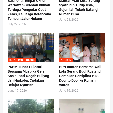
Bak Polisi, Empat Oknum
Mantan Wali Kota Serang
Wartawan Geledah Rumah
Syafrudin Tutup Usia,
Terduga Pengedar Obat
Sejumlah Tokoh Datangi
Keras, Keluarga Berencana
Rumah Duka
Tempuh Jalur Hukum
June 23, 2026
July 22, 2026
BUPATI PANDEGLANG
ATR/BPN
PKBM Tunas Pulosari
BPN Banten Bersama Wali
Bersama Muspika Gelar
kota Serang Budi Rustandi
Sosialisasi Cegah Bullyng
Serahkan Sertipikat PTSL
dan Narkoba, Ciptakan
Door to Door ke Rumah
Belajar Nyaman
Warga
June 17, 2026
June 16, 2026