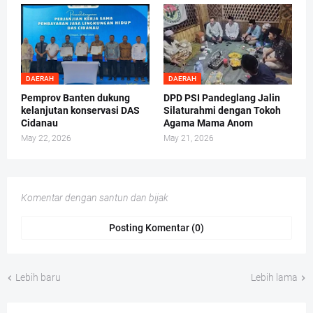
DAERAH
DAERAH
Pemprov Banten dukung
DPD PSI Pandeglang Jalin
kelanjutan konservasi DAS
Silaturahmi dengan Tokoh
Cidanau
Agama Mama Anom
May 22, 2026
May 21, 2026
Komentar dengan santun dan bijak
Posting Komentar (0)
Lebih baru
Lebih lama