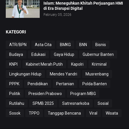
Islam: Meneguhkan Khitah Perjuangan HMI
di Era Disrupsi Digital
February 05, 2026
KATEGORI
ATR/BPN
Asta Cita
BMKG
BNN
Bisnis
Budaya
Edukasi
Gaya Hidup
Gubernur Banten
KNPI
Kabinet Merah Putih
Kapolri
Kriminal
Lingkungan Hidup
Mendes Yandri
Musrenbang
PPPK
Pendidikan
Pertanian
Polda Banten
Politik
Presiden Prabowo
Program MBG
Rutilahu
SPMB 2025
Satresnarkoba
Sosial
Sosok
TPPO
Tanggap Bencana
Viral
Wisata