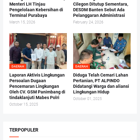
Menteri LH Tinjau
Cilegon Ditutup Sementara,
Pengelolaan Kebersihan di
DESDM Banten Sebut Ada
Terminal Purabaya
Pelanggaran Administrasi
March 15, 2026
February 24, 2026
DAERAH
DAERAH
Laporan Aktivis Lingkungan
Diduga Telah Cemari Lahan
Persoalan Dugaan
Pertanian, PT ALPINDO
Pencemaran Lingkungan
Didatangi Warga dan aliansi
Oleh CV. GSM Panimbang di
Lingkungan Hidup
tindaklanjuti Mabes Polri
October 01, 2025
October 15, 2025
TERPOPULER