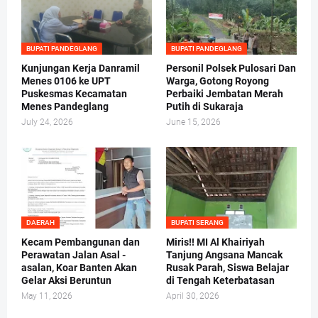
BUPATI PANDEGLANG
BUPATI PANDEGLANG
Kunjungan Kerja Danramil
Personil Polsek Pulosari Dan
Menes 0106 ke UPT
Warga, Gotong Royong
Puskesmas Kecamatan
Perbaiki Jembatan Merah
Menes Pandeglang
Putih di Sukaraja
July 24, 2026
June 15, 2026
DAERAH
BUPATI SERANG
Kecam Pembangunan dan
Miris!! MI Al Khairiyah
Perawatan Jalan Asal -
Tanjung Angsana Mancak
asalan, Koar Banten Akan
Rusak Parah, Siswa Belajar
Gelar Aksi Beruntun
di Tengah Keterbatasan
May 11, 2026
April 30, 2026