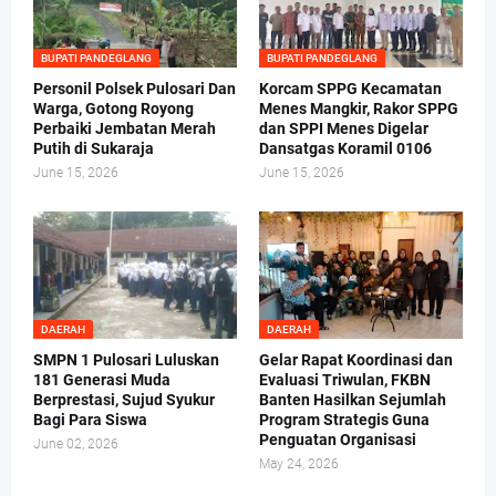
BUPATI PANDEGLANG
BUPATI PANDEGLANG
Personil Polsek Pulosari Dan
Korcam SPPG Kecamatan
Warga, Gotong Royong
Menes Mangkir, Rakor SPPG
Perbaiki Jembatan Merah
dan SPPI Menes Digelar
Putih di Sukaraja
Dansatgas Koramil 0106
June 15, 2026
June 15, 2026
DAERAH
DAERAH
SMPN 1 Pulosari Luluskan
Gelar Rapat Koordinasi dan
181 Generasi Muda
Evaluasi Triwulan, FKBN
Berprestasi, Sujud Syukur
Banten Hasilkan Sejumlah
Bagi Para Siswa
Program Strategis Guna
Penguatan Organisasi
June 02, 2026
May 24, 2026