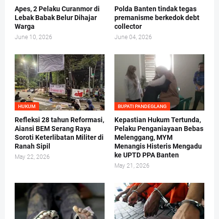
Apes, 2 Pelaku Curanmor di
Polda Banten tindak tegas
Lebak Babak Belur Dihajar
premanisme berkedok debt
Warga
collector
June 10, 2026
June 04, 2026
HUKUM
BUPATI PANDEGLANG
Refleksi 28 tahun Reformasi,
Kepastian Hukum Tertunda,
Aiansi BEM Serang Raya
Pelaku Penganiayaan Bebas
Soroti Keterlibatan Militer di
Melenggang, MYM
Ranah Sipil
Menangis Histeris Mengadu
ke UPTD PPA Banten
May 22, 2026
May 21, 2026