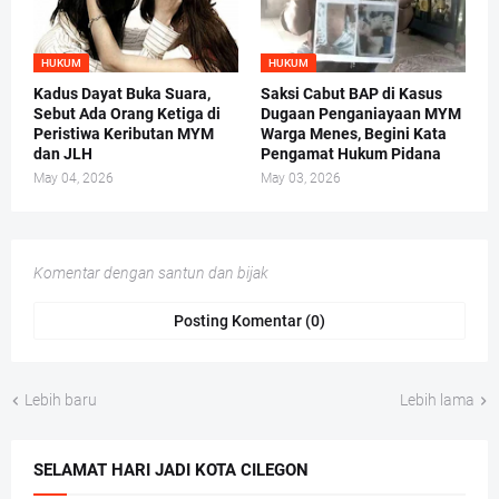
HUKUM
HUKUM
Kadus Dayat Buka Suara,
Saksi Cabut BAP di Kasus
Sebut Ada Orang Ketiga di
Dugaan Penganiayaan MYM
Peristiwa Keributan MYM
Warga Menes, Begini Kata
dan JLH
Pengamat Hukum Pidana
May 04, 2026
May 03, 2026
Komentar dengan santun dan bijak
Posting Komentar (0)
Lebih baru
Lebih lama
SELAMAT HARI JADI KOTA CILEGON