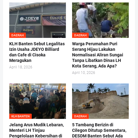
DAERAH
DAERAH
KLH Banten Sebut Legalitas
Warga Perumahan Puri
Izin Usaha JDEYO Billiard
Serang Hijau Lakukan
dan Cafe di Cisoka
Normalisasi Aliran Sungai
Meragukan
Tanpa Libatkan Dinas LH
Kota Serang, Ada Apa?
April 18, 2026
April 10, 2026
KLH BANTEN
DAERAH
Jelang Arus Mudik Lebaran,
5 Tambang Berizin di
Menteri LH Tinjau
Cilegon Ditutup Sementara,
Pengelolaan Kebersihan di
DESDM Banten Sebut Ada