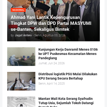
NASIONAL
Ahmad Yani Lantik Kepengurusan
Tingkat DPW dan DPD Partai MASYUMI
se-Banten, Sekaligus Bimtek
by
Jagat Antero
-
Senin, Agustus 03, 2026
Kunjungan Kerja Danramil Menes 0106
ke UPT Puskesmas Kecamatan Menes
Pandeglang
Jumat, Juli 24, 2026
Distribusi logistik PSU Mulai Dilakukan
KPU Serang Secara Bertahap
Senin, April 14, 2025
Mantan Wali Kota Serang Syafrudin
Tutup Usia, Sejumlah Tokoh Datangi