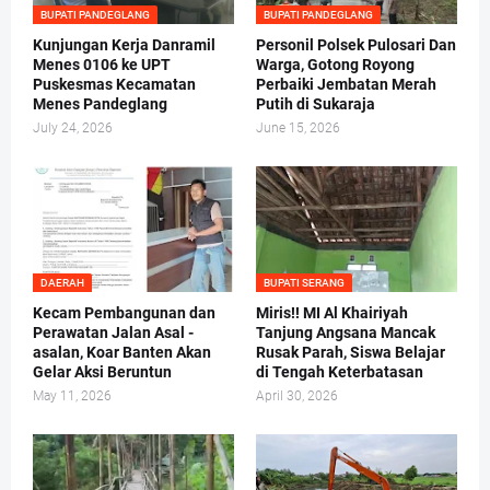
BUPATI PANDEGLANG
BUPATI PANDEGLANG
Kunjungan Kerja Danramil
Personil Polsek Pulosari Dan
Menes 0106 ke UPT
Warga, Gotong Royong
Puskesmas Kecamatan
Perbaiki Jembatan Merah
Menes Pandeglang
Putih di Sukaraja
July 24, 2026
June 15, 2026
DAERAH
BUPATI SERANG
Kecam Pembangunan dan
Miris!! MI Al Khairiyah
Perawatan Jalan Asal -
Tanjung Angsana Mancak
asalan, Koar Banten Akan
Rusak Parah, Siswa Belajar
Gelar Aksi Beruntun
di Tengah Keterbatasan
May 11, 2026
April 30, 2026