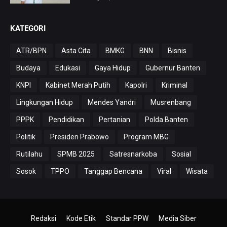
KATEGORI
ATR/BPN
Asta Cita
BMKG
BNN
Bisnis
Budaya
Edukasi
Gaya Hidup
Gubernur Banten
KNPI
Kabinet Merah Putih
Kapolri
Kriminal
Lingkungan Hidup
Mendes Yandri
Musrenbang
PPPK
Pendidikan
Pertanian
Polda Banten
Politik
Presiden Prabowo
Program MBG
Rutilahu
SPMB 2025
Satresnarkoba
Sosial
Sosok
TPPO
Tanggap Bencana
Viral
Wisata
Redaksi
Kode Etik
Standar PPW
Media Siber