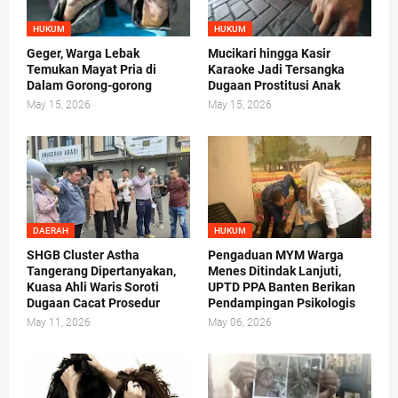
HUKUM
HUKUM
Geger, Warga Lebak
Mucikari hingga Kasir
Temukan Mayat Pria di
Karaoke Jadi Tersangka
Dalam Gorong-gorong
Dugaan Prostitusi Anak
May 15, 2026
May 15, 2026
DAERAH
HUKUM
SHGB Cluster Astha
Pengaduan MYM Warga
Tangerang Dipertanyakan,
Menes Ditindak Lanjuti,
Kuasa Ahli Waris Soroti
UPTD PPA Banten Berikan
Dugaan Cacat Prosedur
Pendampingan Psikologis
May 11, 2026
May 06, 2026