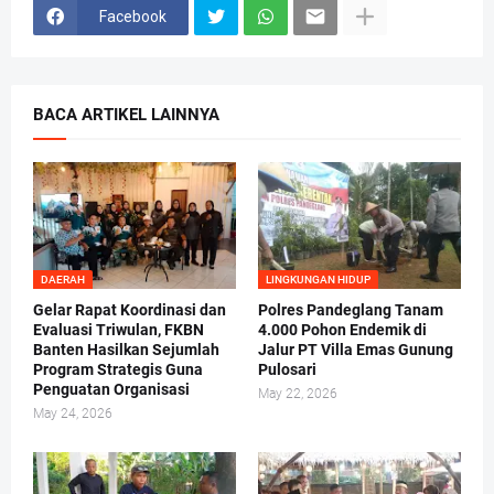
Facebook
BACA ARTIKEL LAINNYA
DAERAH
LINGKUNGAN HIDUP
Gelar Rapat Koordinasi dan
Polres Pandeglang Tanam
Evaluasi Triwulan, FKBN
4.000 Pohon Endemik di
Banten Hasilkan Sejumlah
Jalur PT Villa Emas Gunung
Program Strategis Guna
Pulosari
Penguatan Organisasi
May 22, 2026
May 24, 2026