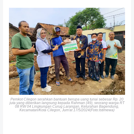
Pemkot Cilegon serahkan bantuan berupa uang tunai sebesar Rp. 20
juta yang diberikan langsung kepada Rahman (49), seorang warga RT
08 RW 04 Lingkungan Curug Larangan, Kelurahan Bagendung,
Kecamatan/Kota Cilegon, Jum'at 17/5/2024(Foto:Istimewa)