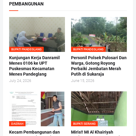
PEMBANGUNAN
BUPATI PANDEGLANG
BUPATI PANDEGLANG
Kunjungan Kerja Danramil
Personil Polsek Pulosari Dan
Menes 0106 ke UPT
Warga, Gotong Royong
Puskesmas Kecamatan
Perbaiki Jembatan Merah
Menes Pandeglang
Putih di Sukaraja
July 24, 2026
June 15, 2026
DAERAH
BUPATI SERANG
Kecam Pembangunan dan
Miris!! MI Al Khairiyah