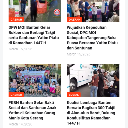
DAERAH
DAERAH
DPW MOI Banten Gelar
Wujudkan Kepedulian
Bukber dan Berbagi Takjil
Sosial, DPC MOI
serta Santunan Yatim Piatu
KabupatenTangerang Buka
di Ramadhan 1447 H
Puasa Bersama Yatim Piatu
dan Santunan
March 15, 2026
March 15, 2026
DAERAH
SOSIAL
FKBN Banten Gelar Bakti
Koalisi Lembaga Banten
Sosial dan Santunan Anak
Bersatu Bagikan 300 Takjil
Yatim di Kelurahan Curug
di Alun-alun Barat, Dukung
Manis Kota Serang
Kondusifitas Ramadhan
1447 H
March 14, 2026