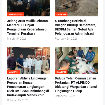
KLH BANTEN
DAERAH
Jelang Arus Mudik Lebaran,
5 Tambang Berizin di
Menteri LH Tinjau
Cilegon Ditutup Sementara,
Pengelolaan Kebersihan di
DESDM Banten Sebut Ada
Terminal Purabaya
Pelanggaran Administrasi
March 15, 2026
February 24, 2026
DAERAH
DAERAH
Laporan Aktivis Lingkungan
Diduga Telah Cemari Lahan
Persoalan Dugaan
Pertanian, PT ALPINDO
Pencemaran Lingkungan
Didatangi Warga dan aliansi
Oleh CV. GSM Panimbang di
Lingkungan Hidup
tindaklanjuti Mabes Polri
October 01, 2025
October 15, 2025