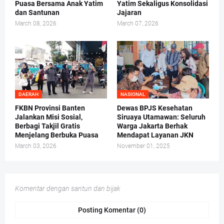
Puasa Bersama Anak Yatim
Yatim Sekaligus Konsolidasi
dan Santunan
Jajaran
March 08, 2026
March 07, 2026
DAERAH
NASIONAL
FKBN Provinsi Banten
Dewas BPJS Kesehatan
Jalankan Misi Sosial,
Siruaya Utamawan: Seluruh
Berbagi Takjil Gratis
Warga Jakarta Berhak
Menjelang Berbuka Puasa
Mendapat Layanan JKN
March 03, 2026
November 01, 2025
Komentar dengan santun dan bijak
Posting Komentar (0)