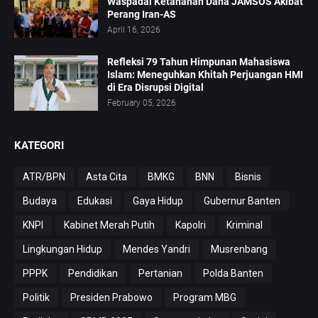
Waspadai Ketahanan Dana JAMSOS Akibat
Perang Iran-AS
April 16, 2026
Refleksi 79 Tahun Himpunan Mahasiswa
Islam: Meneguhkan Khitah Perjuangan HMI
di Era Disrupsi Digital
February 05, 2026
KATEGORI
ATR/BPN
Asta Cita
BMKG
BNN
Bisnis
Budaya
Edukasi
Gaya Hidup
Gubernur Banten
KNPI
Kabinet Merah Putih
Kapolri
Kriminal
Lingkungan Hidup
Mendes Yandri
Musrenbang
PPPK
Pendidikan
Pertanian
Polda Banten
Politik
Presiden Prabowo
Program MBG