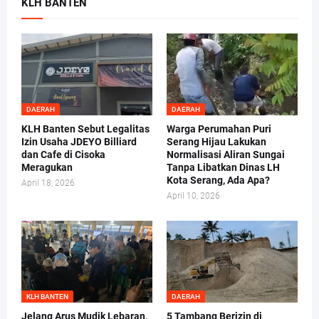
KLH BANTEN
DAERAH
DAERAH
KLH Banten Sebut Legalitas
Warga Perumahan Puri
Izin Usaha JDEYO Billiard
Serang Hijau Lakukan
dan Cafe di Cisoka
Normalisasi Aliran Sungai
Meragukan
Tanpa Libatkan Dinas LH
Kota Serang, Ada Apa?
April 18, 2026
April 10, 2026
KLH BANTEN
DAERAH
Jelang Arus Mudik Lebaran,
5 Tambang Berizin di