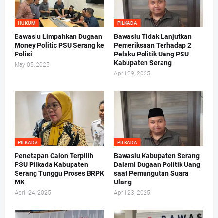
HUKUM
PILKADA
Bawaslu Limpahkan Dugaan
Bawaslu Tidak Lanjutkan
Money Politic PSU Serang ke
Pemeriksaan Terhadap 2
Polisi
Pelaku Politik Uang PSU
Kabupaten Serang
May 05, 2025
April 29, 2025
PILKADA
PILKADA
Penetapan Calon Terpilih
Bawaslu Kabupaten Serang
PSU Pilkada Kabupaten
Dalami Dugaan Politik Uang
Serang Tunggu Proses BRPK
saat Pemungutan Suara
MK
Ulang
April 24, 2025
April 23, 2025