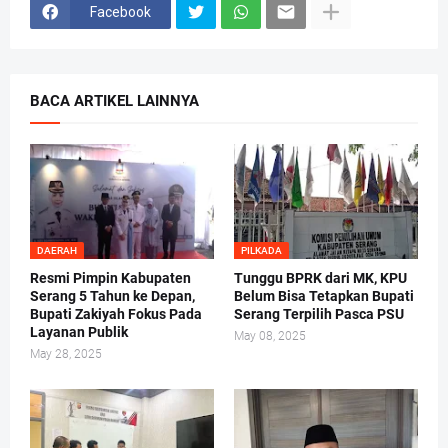
Facebook
BACA ARTIKEL LAINNYA
DAERAH
PILKADA
Resmi Pimpin Kabupaten
Tunggu BPRK dari MK, KPU
Serang 5 Tahun ke Depan,
Belum Bisa Tetapkan Bupati
Bupati Zakiyah Fokus Pada
Serang Terpilih Pasca PSU
Layanan Publik
May 08, 2025
May 28, 2025