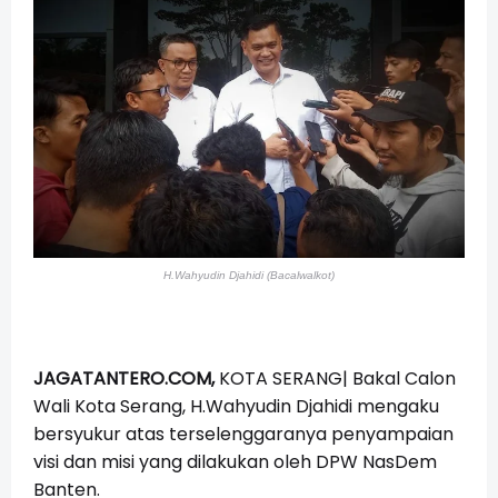
H.Wahyudin Djahidi (Bacalwalkot)
JAGATANTERO.COM,
KOTA SERANG| Bakal Calon
Wali Kota Serang, H.Wahyudin Djahidi mengaku
bersyukur atas terselenggaranya penyampaian
visi dan misi yang dilakukan oleh DPW NasDem
Banten.