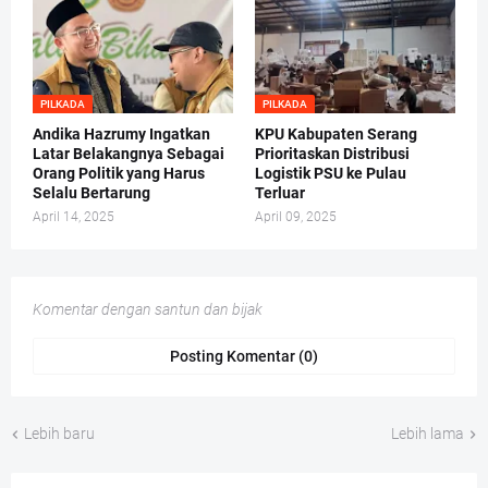
PILKADA
PILKADA
Andika Hazrumy Ingatkan
KPU Kabupaten Serang
Latar Belakangnya Sebagai
Prioritaskan Distribusi
Orang Politik yang Harus
Logistik PSU ke Pulau
Selalu Bertarung
Terluar
April 14, 2025
April 09, 2025
Komentar dengan santun dan bijak
Posting Komentar (0)
Lebih baru
Lebih lama