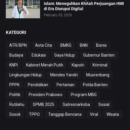
Islam: Meneguhkan Khitah Perjuangan HMI
di Era Disrupsi Digital
February 05, 2026
KATEGORI
ATR/BPN
Asta Cita
BMKG
BNN
Bisnis
Budaya
Edukasi
Gaya Hidup
Gubernur Banten
KNPI
Kabinet Merah Putih
Kapolri
Kriminal
Lingkungan Hidup
Mendes Yandri
Musrenbang
PPPK
Pendidikan
Pertanian
Polda Banten
Politik
Presiden Prabowo
Program MBG
Rutilahu
SPMB 2025
Satresnarkoba
Sosial
Sosok
TPPO
Tanggap Bencana
Viral
Wisata