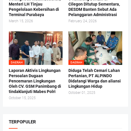
Menteri LH Tinjau
Cilegon Ditutup Sementara,
Pengelolaan Kebersihan di
DESDM Banten Sebut Ada
Terminal Purabaya
Pelanggaran Administrasi
March 15, 2026
February 24, 2026
DAERAH
DAERAH
Laporan Aktivis Lingkungan
Diduga Telah Cemari Lahan
Persoalan Dugaan
Pertanian, PT ALPINDO
Pencemaran Lingkungan
Didatangi Warga dan aliansi
Oleh CV. GSM Panimbang di
Lingkungan Hidup
tindaklanjuti Mabes Polri
October 01, 2025
October 15, 2025
TERPOPULER