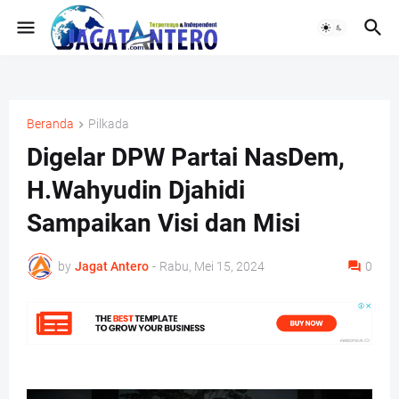
Beranda
Pilkada
Digelar DPW Partai NasDem,
H.Wahyudin Djahidi
Sampaikan Visi dan Misi
by
Jagat Antero
-
Rabu, Mei 15, 2024
0