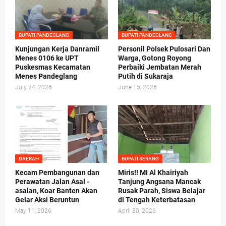
BUPATI PANDEGLANG
BUPATI PANDEGLANG
Kunjungan Kerja Danramil
Personil Polsek Pulosari Dan
Menes 0106 ke UPT
Warga, Gotong Royong
Puskesmas Kecamatan
Perbaiki Jembatan Merah
Menes Pandeglang
Putih di Sukaraja
July 24, 2026
June 15, 2026
DAERAH
BUPATI SERANG
Kecam Pembangunan dan
Miris!! MI Al Khairiyah
Perawatan Jalan Asal -
Tanjung Angsana Mancak
asalan, Koar Banten Akan
Rusak Parah, Siswa Belajar
Gelar Aksi Beruntun
di Tengah Keterbatasan
May 11, 2026
April 30, 2026