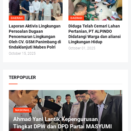
DAERAH
DAERAH
Laporan Aktivis Lingkungan
Diduga Telah Cemari Lahan
Persoalan Dugaan
Pertanian, PT ALPINDO
Pencemaran Lingkungan
Didatangi Warga dan aliansi
Oleh CV. GSM Panimbang di
Lingkungan Hidup
tindaklanjuti Mabes Polri
October 01, 2025
October 15, 2025
TERPOPULER
NASIONAL
Ahmad Yani Lantik Kepengurusan
Tingkat DPW dan DPD Partai MASYUMI