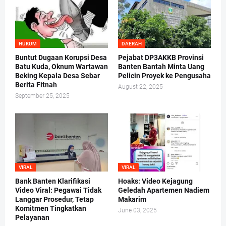
HUKUM
DAERAH
Buntut Dugaan Korupsi Desa
Pejabat DP3AKKB Provinsi
Batu Kuda, Oknum Wartawan
Banten Bantah Minta Uang
Beking Kepala Desa Sebar
Pelicin Proyek ke Pengusaha
Berita Fitnah
August 22, 2025
September 25, 2025
VIRAL
VIRAL
Bank Banten Klarifikasi
Hoaks: Video Kejagung
Video Viral: Pegawai Tidak
Geledah Apartemen Nadiem
Langgar Prosedur, Tetap
Makarim
Komitmen Tingkatkan
June 03, 2025
Pelayanan