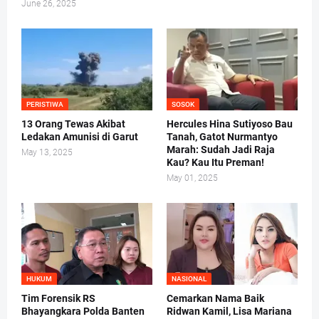
June 26, 2025
PERISTIWA
SOSOK
13 Orang Tewas Akibat
Hercules Hina Sutiyoso Bau
Ledakan Amunisi di Garut
Tanah, Gatot Nurmantyo
Marah: Sudah Jadi Raja
May 13, 2025
Kau? Kau Itu Preman!
May 01, 2025
HUKUM
NASIONAL
Tim Forensik RS
Cemarkan Nama Baik
Bhayangkara Polda Banten
Ridwan Kamil, Lisa Mariana