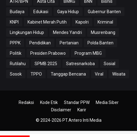
ATR/BPN
Asta Cita
BMKG
BNN
Bisnis
Budaya
Edukasi
Gaya Hidup
Gubernur Banten
KNPI
Kabinet Merah Putih
Kapolri
Kriminal
Lingkungan Hidup
Mendes Yandri
Musrenbang
PPPK
Pendidikan
Pertanian
Polda Banten
Politik
Presiden Prabowo
Program MBG
Rutilahu
SPMB 2025
Satresnarkoba
Sosial
Sosok
TPPO
Tanggap Bencana
Viral
Wisata
Redaksi
Kode Etik
Standar PPW
Media Siber
Disclaimer
Karir
© 2024-2026
PT.Antero Inti Media