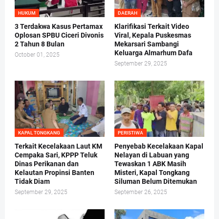
HUKUM
DAERAH
3 Terdakwa Kasus Pertamax
Klarifikasi Terkait Video
Oplosan SPBU Ciceri Divonis
Viral, Kepala Puskesmas
2 Tahun 8 Bulan
Mekarsari Sambangi
Keluarga Almarhum Dafa
October 01, 2025
September 29, 2025
KAPAL TONGKANG
PERISTIWA
Terkait Kecelakaan Laut KM
Penyebab Kecelakaan Kapal
Cempaka Sari, KPPP Teluk
Nelayan di Labuan yang
Dinas Perikanan dan
Tewaskan 1 ABK Masih
Kelautan Propinsi Banten
Misteri, Kapal Tongkang
Tidak Diam
Siluman Belum Ditemukan
September 29, 2025
September 26, 2025