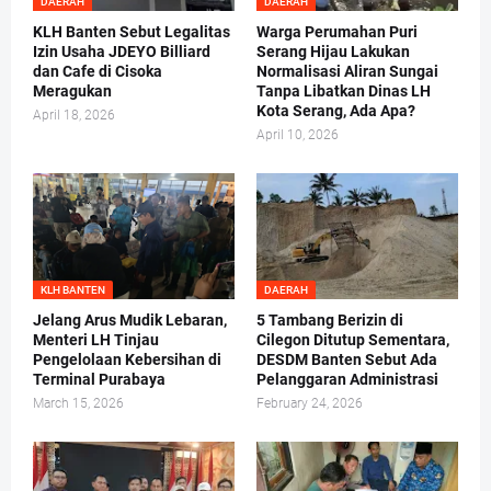
DAERAH
DAERAH
KLH Banten Sebut Legalitas
Warga Perumahan Puri
Izin Usaha JDEYO Billiard
Serang Hijau Lakukan
dan Cafe di Cisoka
Normalisasi Aliran Sungai
Meragukan
Tanpa Libatkan Dinas LH
Kota Serang, Ada Apa?
April 18, 2026
April 10, 2026
KLH BANTEN
DAERAH
Jelang Arus Mudik Lebaran,
5 Tambang Berizin di
Menteri LH Tinjau
Cilegon Ditutup Sementara,
Pengelolaan Kebersihan di
DESDM Banten Sebut Ada
Terminal Purabaya
Pelanggaran Administrasi
March 15, 2026
February 24, 2026