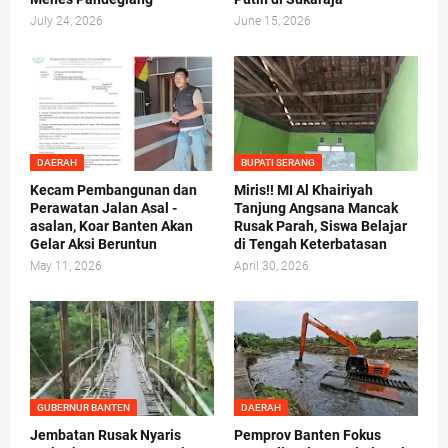
July 24, 2026
June 15, 2026
DAERAH
BUPATI SERANG
Kecam Pembangunan dan
Miris!! MI Al Khairiyah
Perawatan Jalan Asal -
Tanjung Angsana Mancak
asalan, Koar Banten Akan
Rusak Parah, Siswa Belajar
Gelar Aksi Beruntun
di Tengah Keterbatasan
May 11, 2026
April 30, 2026
GUBERNUR BANTEN
DAERAH
Jembatan Rusak Nyaris
Pemprov Banten Fokus