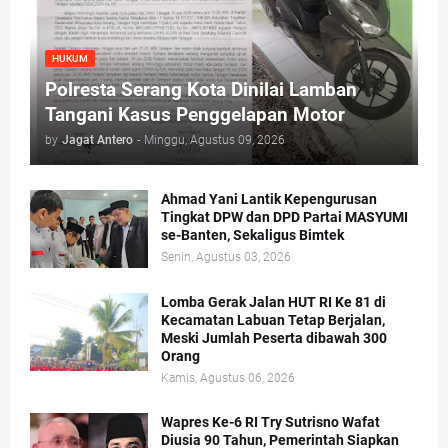
HUKUM
Polresta Serang Kota Dinilai Lamban
Tangani Kasus Penggelapan Motor
by
Jagat Antero
-
Minggu, Agustus 09, 2026
Ahmad Yani Lantik Kepengurusan
Tingkat DPW dan DPD Partai MASYUMI
se-Banten, Sekaligus Bimtek
Senin, Agustus 03, 2026
Lomba Gerak Jalan HUT RI Ke 81 di
Kecamatan Labuan Tetap Berjalan,
Meski Jumlah Peserta dibawah 300
Orang
Kamis, Agustus 06, 2026
Wapres Ke-6 RI Try Sutrisno Wafat
Diusia 90 Tahun, Pemerintah Siapkan