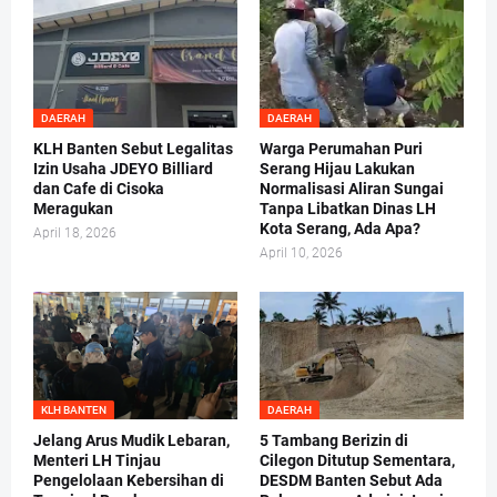
DAERAH
DAERAH
KLH Banten Sebut Legalitas
Warga Perumahan Puri
Izin Usaha JDEYO Billiard
Serang Hijau Lakukan
dan Cafe di Cisoka
Normalisasi Aliran Sungai
Meragukan
Tanpa Libatkan Dinas LH
Kota Serang, Ada Apa?
April 18, 2026
April 10, 2026
KLH BANTEN
DAERAH
Jelang Arus Mudik Lebaran,
5 Tambang Berizin di
Menteri LH Tinjau
Cilegon Ditutup Sementara,
Pengelolaan Kebersihan di
DESDM Banten Sebut Ada