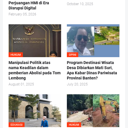
Perjuangan HMI di Era
October 10, 2025
Disrupsi Digital
February 05, 2026
HUKUM
OPINI
Manipulasi Politik atas
Program Destinasi Wisata
nama Keadilan dalam
Desa Dibiarkan Mati Suri,
pemberian Abolisi pada Tom
Apa Kabar Dinas Pariwisata
Lembong
Provinsi Banten?
August 01, 2025
July 20, 2025
EDUKASI
HUKUM