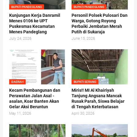
BUPATI PANDEGLANG
BUPATI PANDEGLANG
Kunjungan Kerja Danramil
Personil Polsek Pulosari Dan
Menes 0106 ke UPT
Warga, Gotong Royong
Puskesmas Kecamatan
Perbaiki Jembatan Merah
Menes Pandeglang
Putih di Sukaraja
July 24, 2026
June 15, 2026
DAERAH
BUPATI SERANG
Kecam Pembangunan dan
Miris!! MI Al Khairiyah
Perawatan Jalan Asal -
Tanjung Angsana Mancak
asalan, Koar Banten Akan
Rusak Parah, Siswa Belajar
Gelar Aksi Beruntun
di Tengah Keterbatasan
May 11, 2026
April 30, 2026