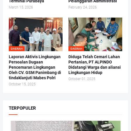
Terminal Purabaya
Pelanggaran Administrasi
March 15, 2026
February 24, 2026
DAERAH
DAERAH
Laporan Aktivis Lingkungan
Diduga Telah Cemari Lahan
Persoalan Dugaan
Pertanian, PT ALPINDO
Pencemaran Lingkungan
Didatangi Warga dan aliansi
Oleh CV. GSM Panimbang di
Lingkungan Hidup
tindaklanjuti Mabes Polri
October 01, 2025
October 15, 2025
TERPOPULER