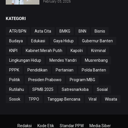
February 05, 2026
KATEGORI
ATR/BPN
Asta Cita
BMKG
BNN
Bisnis
Budaya
Edukasi
Gaya Hidup
Gubernur Banten
KNPI
Kabinet Merah Putih
Kapolri
Kriminal
Lingkungan Hidup
Mendes Yandri
Musrenbang
PPPK
Pendidikan
Pertanian
Polda Banten
Politik
Presiden Prabowo
Program MBG
Rutilahu
SPMB 2025
Satresnarkoba
Sosial
Sosok
TPPO
Tanggap Bencana
Viral
Wisata
Redaksi
Kode Etik
Standar PPW
Media Siber