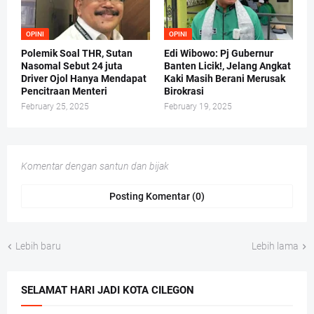
OPINI
OPINI
Polemik Soal THR, Sutan
Edi Wibowo: Pj Gubernur
Nasomal Sebut 24 juta
Banten Licik!, Jelang Angkat
Driver Ojol Hanya Mendapat
Kaki Masih Berani Merusak
Pencitraan Menteri
Birokrasi
February 25, 2025
February 19, 2025
Komentar dengan santun dan bijak
Posting Komentar (0)
Lebih baru
Lebih lama
SELAMAT HARI JADI KOTA CILEGON