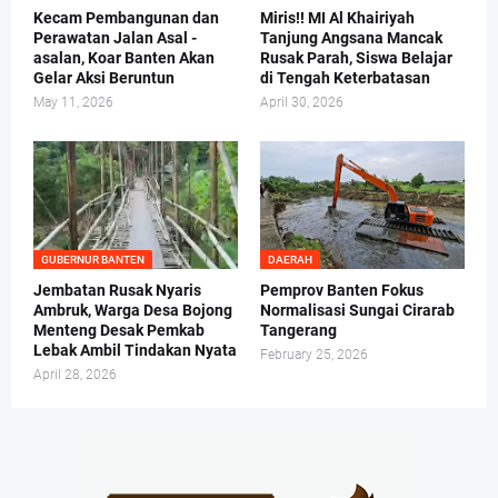
Kecam Pembangunan dan
Miris!! MI Al Khairiyah
Perawatan Jalan Asal -
Tanjung Angsana Mancak
asalan, Koar Banten Akan
Rusak Parah, Siswa Belajar
Gelar Aksi Beruntun
di Tengah Keterbatasan
May 11, 2026
April 30, 2026
GUBERNUR BANTEN
DAERAH
Jembatan Rusak Nyaris
Pemprov Banten Fokus
Ambruk, Warga Desa Bojong
Normalisasi Sungai Cirarab
Menteng Desak Pemkab
Tangerang
Lebak Ambil Tindakan Nyata
February 25, 2026
April 28, 2026