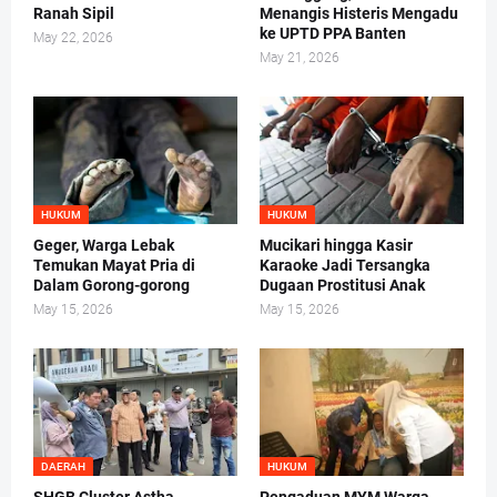
Ranah Sipil
Menangis Histeris Mengadu
ke UPTD PPA Banten
May 22, 2026
May 21, 2026
HUKUM
HUKUM
Geger, Warga Lebak
Mucikari hingga Kasir
Temukan Mayat Pria di
Karaoke Jadi Tersangka
Dalam Gorong-gorong
Dugaan Prostitusi Anak
May 15, 2026
May 15, 2026
DAERAH
HUKUM