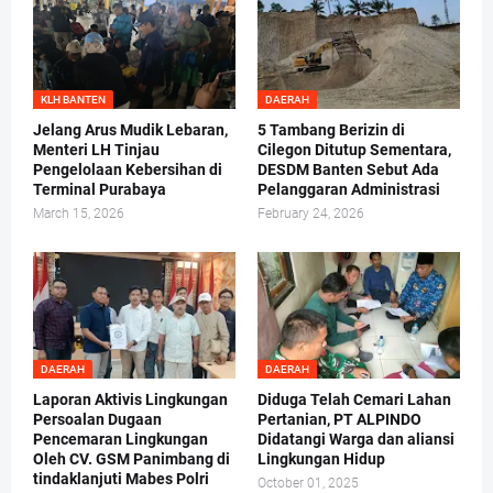
KLH BANTEN
DAERAH
Jelang Arus Mudik Lebaran,
5 Tambang Berizin di
Menteri LH Tinjau
Cilegon Ditutup Sementara,
Pengelolaan Kebersihan di
DESDM Banten Sebut Ada
Terminal Purabaya
Pelanggaran Administrasi
March 15, 2026
February 24, 2026
DAERAH
DAERAH
Laporan Aktivis Lingkungan
Diduga Telah Cemari Lahan
Persoalan Dugaan
Pertanian, PT ALPINDO
Pencemaran Lingkungan
Didatangi Warga dan aliansi
Oleh CV. GSM Panimbang di
Lingkungan Hidup
tindaklanjuti Mabes Polri
October 01, 2025