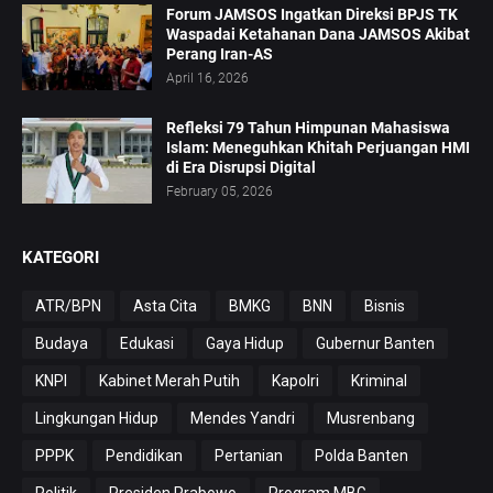
Forum JAMSOS Ingatkan Direksi BPJS TK
Waspadai Ketahanan Dana JAMSOS Akibat
Perang Iran-AS
April 16, 2026
Refleksi 79 Tahun Himpunan Mahasiswa
Islam: Meneguhkan Khitah Perjuangan HMI
di Era Disrupsi Digital
February 05, 2026
KATEGORI
ATR/BPN
Asta Cita
BMKG
BNN
Bisnis
Budaya
Edukasi
Gaya Hidup
Gubernur Banten
KNPI
Kabinet Merah Putih
Kapolri
Kriminal
Lingkungan Hidup
Mendes Yandri
Musrenbang
PPPK
Pendidikan
Pertanian
Polda Banten
Politik
Presiden Prabowo
Program MBG