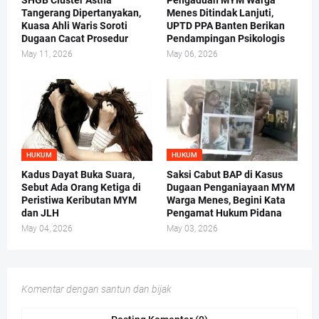
SHGB Cluster Astha
Pengaduan MYM Warga
Tangerang Dipertanyakan,
Menes Ditindak Lanjuti,
Kuasa Ahli Waris Soroti
UPTD PPA Banten Berikan
Dugaan Cacat Prosedur
Pendampingan Psikologis
May 11, 2026
May 06, 2026
HUKUM
HUKUM
Kadus Dayat Buka Suara,
Saksi Cabut BAP di Kasus
Sebut Ada Orang Ketiga di
Dugaan Penganiayaan MYM
Peristiwa Keributan MYM
Warga Menes, Begini Kata
dan JLH
Pengamat Hukum Pidana
May 04, 2026
May 03, 2026
Komentar dengan santun dan bijak