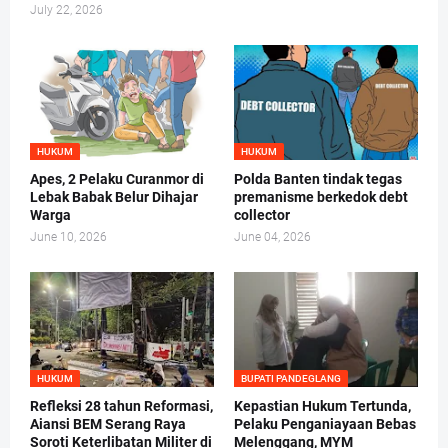
July 22, 2026
HUKUM
HUKUM
Apes, 2 Pelaku Curanmor di
Polda Banten tindak tegas
Lebak Babak Belur Dihajar
premanisme berkedok debt
Warga
collector
June 10, 2026
June 04, 2026
HUKUM
BUPATI PANDEGLANG
Refleksi 28 tahun Reformasi,
Kepastian Hukum Tertunda,
Aiansi BEM Serang Raya
Pelaku Penganiayaan Bebas
Soroti Keterlibatan Militer di
Melenggang, MYM