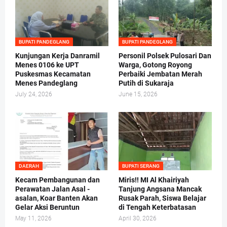
BUPATI PANDEGLANG
BUPATI PANDEGLANG
Kunjungan Kerja Danramil
Personil Polsek Pulosari Dan
Menes 0106 ke UPT
Warga, Gotong Royong
Puskesmas Kecamatan
Perbaiki Jembatan Merah
Menes Pandeglang
Putih di Sukaraja
July 24, 2026
June 15, 2026
DAERAH
BUPATI SERANG
Kecam Pembangunan dan
Miris!! MI Al Khairiyah
Perawatan Jalan Asal -
Tanjung Angsana Mancak
asalan, Koar Banten Akan
Rusak Parah, Siswa Belajar
Gelar Aksi Beruntun
di Tengah Keterbatasan
May 11, 2026
April 30, 2026