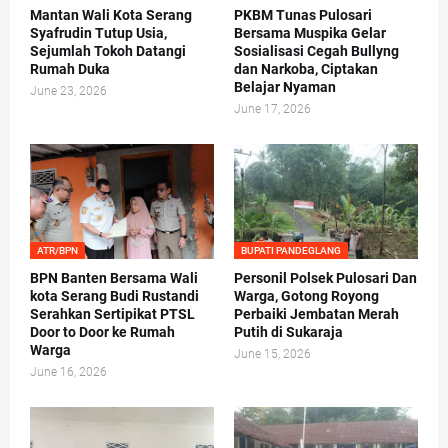
Mantan Wali Kota Serang
PKBM Tunas Pulosari
Syafrudin Tutup Usia,
Bersama Muspika Gelar
Sejumlah Tokoh Datangi
Sosialisasi Cegah Bullyng
Rumah Duka
dan Narkoba, Ciptakan
Belajar Nyaman
June 23, 2026
June 17, 2026
ATR/BPN
BUPATI PANDEGLANG
BPN Banten Bersama Wali
Personil Polsek Pulosari Dan
kota Serang Budi Rustandi
Warga, Gotong Royong
Serahkan Sertipikat PTSL
Perbaiki Jembatan Merah
Door to Door ke Rumah
Putih di Sukaraja
Warga
June 15, 2026
June 16, 2026