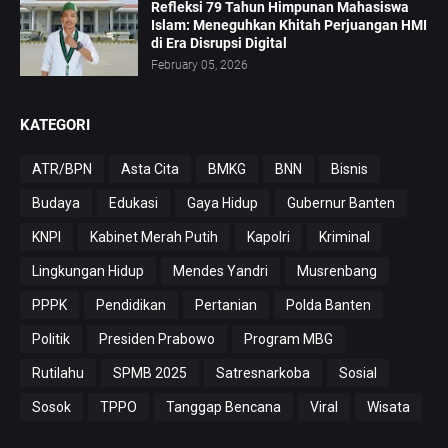
Refleksi 79 Tahun Himpunan Mahasiswa
Islam: Meneguhkan Khitah Perjuangan HMI
di Era Disrupsi Digital
February 05, 2026
KATEGORI
ATR/BPN
Asta Cita
BMKG
BNN
Bisnis
Budaya
Edukasi
Gaya Hidup
Gubernur Banten
KNPI
Kabinet Merah Putih
Kapolri
Kriminal
Lingkungan Hidup
Mendes Yandri
Musrenbang
PPPK
Pendidikan
Pertanian
Polda Banten
Politik
Presiden Prabowo
Program MBG
Rutilahu
SPMB 2025
Satresnarkoba
Sosial
Sosok
TPPO
Tanggap Bencana
Viral
Wisata