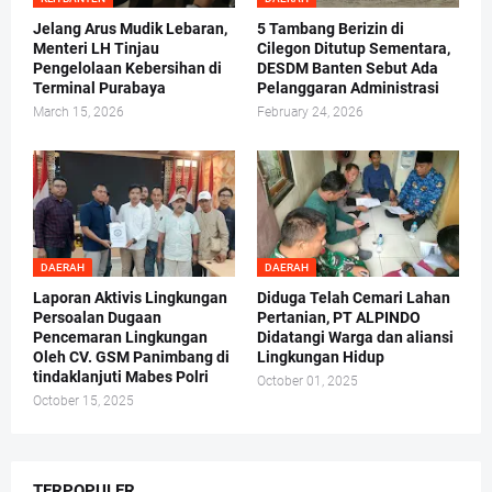
Jelang Arus Mudik Lebaran,
5 Tambang Berizin di
Menteri LH Tinjau
Cilegon Ditutup Sementara,
Pengelolaan Kebersihan di
DESDM Banten Sebut Ada
Terminal Purabaya
Pelanggaran Administrasi
March 15, 2026
February 24, 2026
DAERAH
DAERAH
Laporan Aktivis Lingkungan
Diduga Telah Cemari Lahan
Persoalan Dugaan
Pertanian, PT ALPINDO
Pencemaran Lingkungan
Didatangi Warga dan aliansi
Oleh CV. GSM Panimbang di
Lingkungan Hidup
tindaklanjuti Mabes Polri
October 01, 2025
October 15, 2025
TERPOPULER