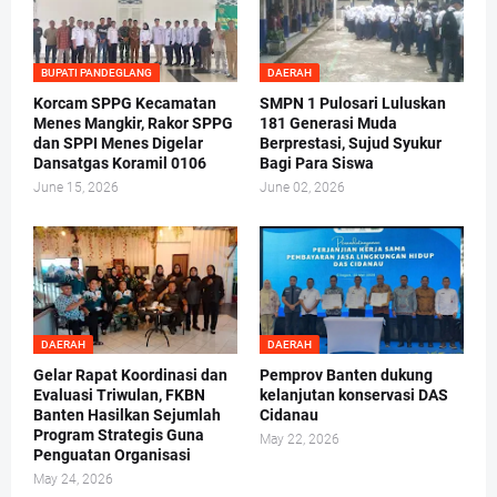
BUPATI PANDEGLANG
DAERAH
Korcam SPPG Kecamatan
SMPN 1 Pulosari Luluskan
Menes Mangkir, Rakor SPPG
181 Generasi Muda
dan SPPI Menes Digelar
Berprestasi, Sujud Syukur
Dansatgas Koramil 0106
Bagi Para Siswa
June 15, 2026
June 02, 2026
DAERAH
DAERAH
Gelar Rapat Koordinasi dan
Pemprov Banten dukung
Evaluasi Triwulan, FKBN
kelanjutan konservasi DAS
Banten Hasilkan Sejumlah
Cidanau
Program Strategis Guna
May 22, 2026
Penguatan Organisasi
May 24, 2026