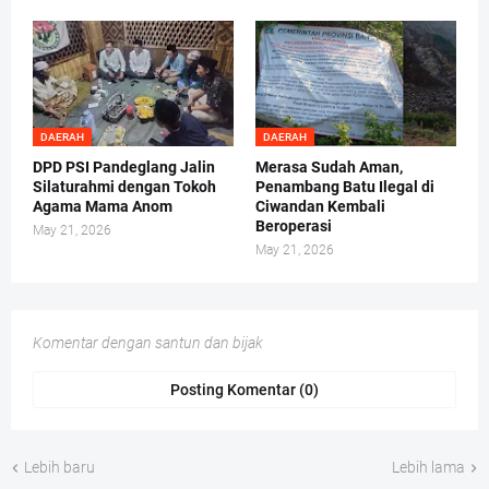
DAERAH
DAERAH
DPD PSI Pandeglang Jalin
Merasa Sudah Aman,
Silaturahmi dengan Tokoh
Penambang Batu Ilegal di
Agama Mama Anom
Ciwandan Kembali
Beroperasi
May 21, 2026
May 21, 2026
Komentar dengan santun dan bijak
Posting Komentar (0)
Lebih baru
Lebih lama