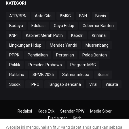
KATEGORI
ATR/BPN
Asta Cita
BMKG
BNN
Bisnis
Budaya
Edukasi
Gaya Hidup
Gubernur Banten
KNPI
Kabinet Merah Putih
Kapolri
Kriminal
Lingkungan Hidup
Mendes Yandri
Musrenbang
PPPK
Pendidikan
Pertanian
Polda Banten
Politik
Presiden Prabowo
Program MBG
Rutilahu
SPMB 2025
Satresnarkoba
Sosial
Sosok
TPPO
Tanggap Bencana
Viral
Wisata
Redaksi
Kode Etik
Standar PPW
Media Siber
Disclaimer
Karir
Website ini menggunakan fitur yang dapat anda gunakan sebagai
© 2024-2026
PT.Antero Inti Media