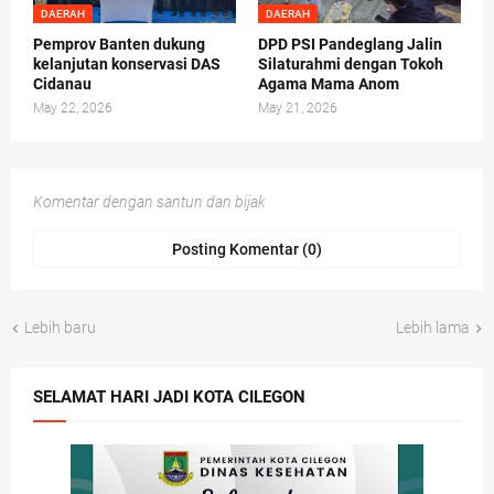
DAERAH
DAERAH
Pemprov Banten dukung
DPD PSI Pandeglang Jalin
kelanjutan konservasi DAS
Silaturahmi dengan Tokoh
Cidanau
Agama Mama Anom
May 22, 2026
May 21, 2026
Komentar dengan santun dan bijak
Posting Komentar (0)
Lebih baru
Lebih lama
SELAMAT HARI JADI KOTA CILEGON