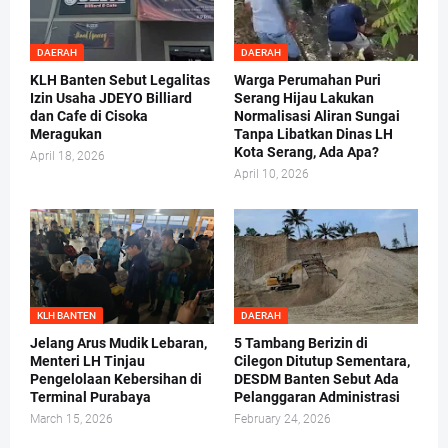
DAERAH
DAERAH
KLH Banten Sebut Legalitas
Warga Perumahan Puri
Izin Usaha JDEYO Billiard
Serang Hijau Lakukan
dan Cafe di Cisoka
Normalisasi Aliran Sungai
Meragukan
Tanpa Libatkan Dinas LH
Kota Serang, Ada Apa?
April 18, 2026
April 10, 2026
KLH BANTEN
DAERAH
Jelang Arus Mudik Lebaran,
5 Tambang Berizin di
Menteri LH Tinjau
Cilegon Ditutup Sementara,
Pengelolaan Kebersihan di
DESDM Banten Sebut Ada
Terminal Purabaya
Pelanggaran Administrasi
March 15, 2026
February 24, 2026