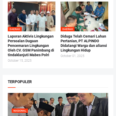
DAERAH
DAERAH
Laporan Aktivis Lingkungan
Diduga Telah Cemari Lahan
Persoalan Dugaan
Pertanian, PT ALPINDO
Pencemaran Lingkungan
Didatangi Warga dan aliansi
Oleh CV. GSM Panimbang di
Lingkungan Hidup
tindaklanjuti Mabes Polri
October 01, 2025
October 15, 2025
TERPOPULER
NASIONAL