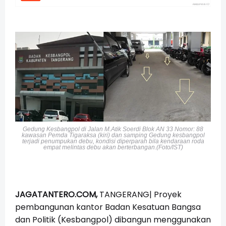
Gedung Kesbangpol di Jalan M.Atik Soerdi Blok AN 33 Nomor: 88
kawasan Pemda Tigaraksa (kiri) dan samping Gedung kesbangpol
terjadi penumpukan debu, kondisi diperparah bila kendaraan roda
empat melintas debu akan berterbangan.(Foto/IST)
JAGATANTERO.COM,
TANGERANG| Proyek
pembangunan kantor Badan Kesatuan Bangsa
dan Politik (Kesbangpol) dibangun menggunakan