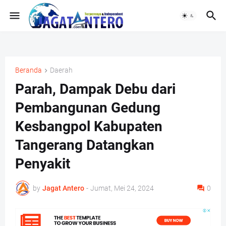
Beranda
Daerah
Parah, Dampak Debu dari
Pembangunan Gedung
Kesbangpol Kabupaten
Tangerang Datangkan
Penyakit
by
Jagat Antero
-
Jumat, Mei 24, 2024
0