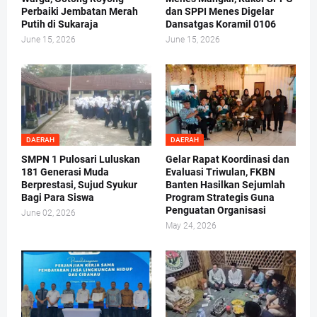
Perbaiki Jembatan Merah
dan SPPI Menes Digelar
Putih di Sukaraja
Dansatgas Koramil 0106
June 15, 2026
June 15, 2026
DAERAH
DAERAH
SMPN 1 Pulosari Luluskan
Gelar Rapat Koordinasi dan
181 Generasi Muda
Evaluasi Triwulan, FKBN
Berprestasi, Sujud Syukur
Banten Hasilkan Sejumlah
Bagi Para Siswa
Program Strategis Guna
Penguatan Organisasi
June 02, 2026
May 24, 2026