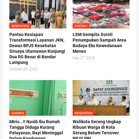
KESEHATAN
DAERAH
Pantau Kesiapan
LSM Gempita Soroti
Transformasi Layanan JKN,
Penumpukan Sampah Area
Dewas BPJS Kesehatan
Budaya Eks Kewedanaan
Siruaya Utamawan Kunjungi
Menes
Dua RS Besar di Bandar
May 27, 2025
Lampung
October 26, 2025
DAERAH
KESEHATAN
Miris...!! Nasib Ibu Rumah
Walikota Serang Ungkap
Tangga Diduga Kurang
Ribuan Warga di Kota
Pelayanan, Bayi Meninggal
Serang Belum Tercover
Dalam Kandungan
BPJS PBI