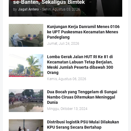
se-Banten, Sekaligus Bimtek
by
Jagat Antero
-
Senin, Agustus 03, 2026
Kunjungan Kerja Danramil Menes 0106
ke UPT Puskesmas Kecamatan Menes
Pandeglang
Jumat, Juli 24, 2026
Lomba Gerak Jalan HUT RI Ke 81 di
Kecamatan Labuan Tetap Berjalan,
Meski Jumlah Peserta dibawah 300
Orang
Kamis, Agustus 06, 2026
Dua Bocah yang Tenggelam di Sungai
Nambo Ciruas Ditemukan Meninggal
Dunia
Minggu, Oktober 13, 2024
Distribusi logistik PSU Mulai Dilakukan
KPU Serang Secara Bertahap