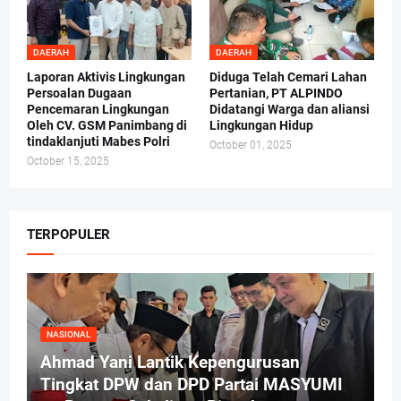
DAERAH
DAERAH
Laporan Aktivis Lingkungan
Diduga Telah Cemari Lahan
Persoalan Dugaan
Pertanian, PT ALPINDO
Pencemaran Lingkungan
Didatangi Warga dan aliansi
Oleh CV. GSM Panimbang di
Lingkungan Hidup
tindaklanjuti Mabes Polri
October 01, 2025
October 15, 2025
TERPOPULER
NASIONAL
Ahmad Yani Lantik Kepengurusan
Tingkat DPW dan DPD Partai MASYUMI