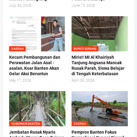
July 24, 2026
June 15, 2026
DAERAH
BUPATI SERANG
Kecam Pembangunan dan
Miris!! MI Al Khairiyah
Perawatan Jalan Asal -
Tanjung Angsana Mancak
asalan, Koar Banten Akan
Rusak Parah, Siswa Belajar
Gelar Aksi Beruntun
di Tengah Keterbatasan
May 11, 2026
April 30, 2026
GUBERNUR BANTEN
DAERAH
Jembatan Rusak Nyaris
Pemprov Banten Fokus