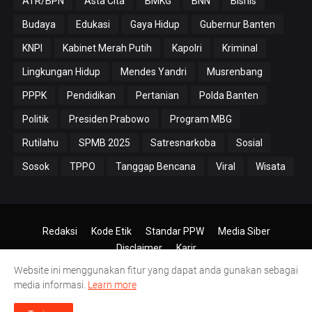
ATR/BPN
Asta Cita
BMKG
BNN
Bisnis
Budaya
Edukasi
Gaya Hidup
Gubernur Banten
KNPI
Kabinet Merah Putih
Kapolri
Kriminal
Lingkungan Hidup
Mendes Yandri
Musrenbang
PPPK
Pendidikan
Pertanian
Polda Banten
Politik
Presiden Prabowo
Program MBG
Rutilahu
SPMB 2025
Satresnarkoba
Sosial
Sosok
TPPO
Tanggap Bencana
Viral
Wisata
Redaksi
Kode Etik
Standar PPW
Media Siber
Disclaimer
Karir
Website ini menggunakan fitur yang dapat anda gunakan sebagai
© 2024-2026
PT.Antero Inti Media
media informasi.
Learn more