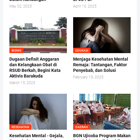
May 02, 2025
April 10, 2025
BISNIS
EDUKASI
Dugaan Defisit Anggaran
Menjaga Kesehatan Mental
dan Kelangkaan Obat di
Remaja: Tantangan, Faktor
RSUD Berkah, Begini Kata
Penyebab, dan Solusi
Aktivis Barakuda
February 19, 2025
March 15, 2025
KESEHATAN
DAERAH
Kesehatan Mental - Gejala,
BGN Ujicoba Program Makan