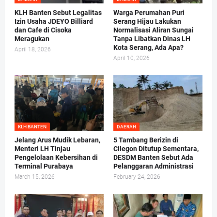
KLH Banten Sebut Legalitas
Warga Perumahan Puri
Izin Usaha JDEYO Billiard
Serang Hijau Lakukan
dan Cafe di Cisoka
Normalisasi Aliran Sungai
Meragukan
Tanpa Libatkan Dinas LH
Kota Serang, Ada Apa?
April 18, 2026
April 10, 2026
KLH BANTEN
DAERAH
Jelang Arus Mudik Lebaran,
5 Tambang Berizin di
Menteri LH Tinjau
Cilegon Ditutup Sementara,
Pengelolaan Kebersihan di
DESDM Banten Sebut Ada
Terminal Purabaya
Pelanggaran Administrasi
March 15, 2026
February 24, 2026