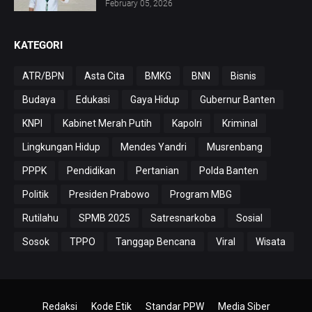
February 05, 2026
KATEGORI
ATR/BPN
Asta Cita
BMKG
BNN
Bisnis
Budaya
Edukasi
Gaya Hidup
Gubernur Banten
KNPI
Kabinet Merah Putih
Kapolri
Kriminal
Lingkungan Hidup
Mendes Yandri
Musrenbang
PPPK
Pendidikan
Pertanian
Polda Banten
Politik
Presiden Prabowo
Program MBG
Rutilahu
SPMB 2025
Satresnarkoba
Sosial
Sosok
TPPO
Tanggap Bencana
Viral
Wisata
Redaksi
Kode Etik
Standar PPW
Media Siber