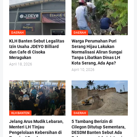
DAERAH
DAERAH
KLH Banten Sebut Legalitas
Warga Perumahan Puri
Izin Usaha JDEYO Billiard
Serang Hijau Lakukan
dan Cafe di Cisoka
Normalisasi Aliran Sungai
Meragukan
Tanpa Libatkan Dinas LH
Kota Serang, Ada Apa?
April 18, 2026
April 10, 2026
KLH BANTEN
DAERAH
Jelang Arus Mudik Lebaran,
5 Tambang Berizin di
Menteri LH Tinjau
Cilegon Ditutup Sementara,
Pengelolaan Kebersihan di
DESDM Banten Sebut Ada