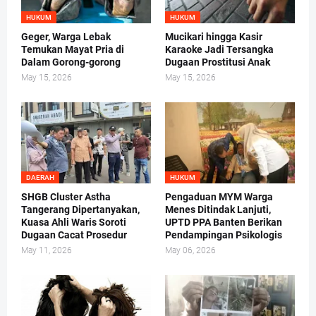
HUKUM
HUKUM
Geger, Warga Lebak
Mucikari hingga Kasir
Temukan Mayat Pria di
Karaoke Jadi Tersangka
Dalam Gorong-gorong
Dugaan Prostitusi Anak
May 15, 2026
May 15, 2026
DAERAH
HUKUM
SHGB Cluster Astha
Pengaduan MYM Warga
Tangerang Dipertanyakan,
Menes Ditindak Lanjuti,
Kuasa Ahli Waris Soroti
UPTD PPA Banten Berikan
Dugaan Cacat Prosedur
Pendampingan Psikologis
May 11, 2026
May 06, 2026