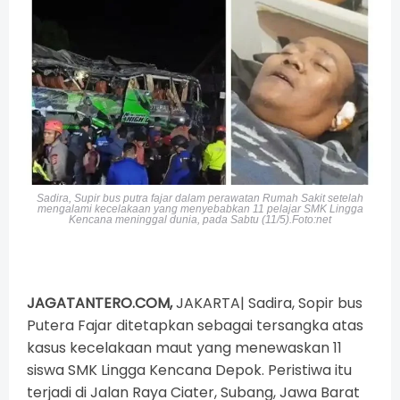
Sadira, Supir bus putra fajar dalam perawatan Rumah Sakit setelah
mengalami kecelakaan yang menyebabkan 11 pelajar SMK Lingga
Kencana meninggal dunia, pada Sabtu (11/5).Foto:net
JAGATANTERO.COM,
JAKARTA| Sadira, Sopir bus
Putera Fajar ditetapkan sebagai tersangka atas
kasus
kecelakaan maut
yang menewaskan 11
siswa SMK Lingga Kencana Depok. Peristiwa itu
terjadi di Jalan Raya Ciater, Subang, Jawa Barat