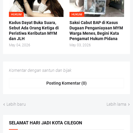
HUKUM
HUKUM
Kadus Dayat Buka Suara,
Saksi Cabut BAP di Kasus
Sebut Ada Orang Ketiga di
Dugaan Penganiayaan MYM
Peristiwa Keributan MYM
Warga Menes, Begini Kata
dan JLH
Pengamat Hukum Pidana
May 04, 2026
May 03, 2026
Komentar dengan santun dan bijak
Posting Komentar (0)
Lebih baru
Lebih lama
SELAMAT HARI JADI KOTA CILEGON