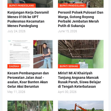
BUPATI PANDEGLANG
BUPATI PANDEGLANG
Kunjungan Kerja Danramil
Personil Polsek Pulosari Dan
Menes 0106 ke UPT
Warga, Gotong Royong
Puskesmas Kecamatan
Perbaiki Jembatan Merah
Menes Pandeglang
Putih di Sukaraja
July 24, 2026
June 15, 2026
DAERAH
BUPATI SERANG
Kecam Pembangunan dan
Miris!! MI Al Khairiyah
Perawatan Jalan Asal -
Tanjung Angsana Mancak
asalan, Koar Banten Akan
Rusak Parah, Siswa Belajar
Gelar Aksi Beruntun
di Tengah Keterbatasan
May 11, 2026
April 30, 2026