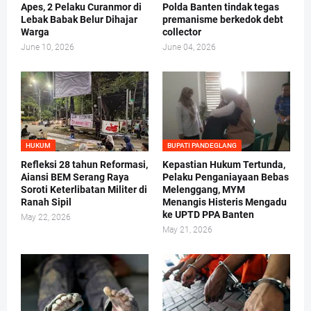
Apes, 2 Pelaku Curanmor di
Polda Banten tindak tegas
Lebak Babak Belur Dihajar
premanisme berkedok debt
Warga
collector
June 10, 2026
June 04, 2026
HUKUM
BUPATI PANDEGLANG
Refleksi 28 tahun Reformasi,
Kepastian Hukum Tertunda,
Aiansi BEM Serang Raya
Pelaku Penganiayaan Bebas
Soroti Keterlibatan Militer di
Melenggang, MYM
Ranah Sipil
Menangis Histeris Mengadu
ke UPTD PPA Banten
May 22, 2026
May 21, 2026