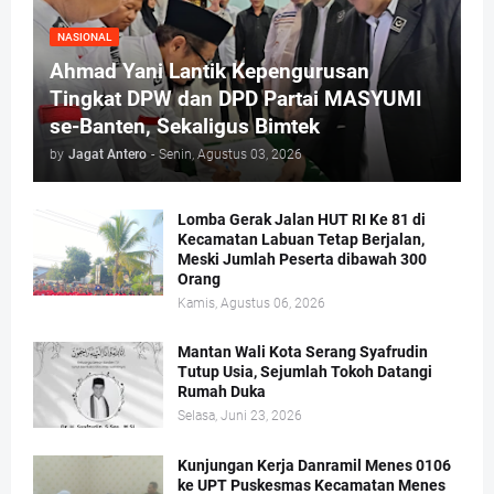
NASIONAL
Ahmad Yani Lantik Kepengurusan
Tingkat DPW dan DPD Partai MASYUMI
se-Banten, Sekaligus Bimtek
by
Jagat Antero
-
Senin, Agustus 03, 2026
Lomba Gerak Jalan HUT RI Ke 81 di
Kecamatan Labuan Tetap Berjalan,
Meski Jumlah Peserta dibawah 300
Orang
Kamis, Agustus 06, 2026
Mantan Wali Kota Serang Syafrudin
Tutup Usia, Sejumlah Tokoh Datangi
Rumah Duka
Selasa, Juni 23, 2026
Kunjungan Kerja Danramil Menes 0106
ke UPT Puskesmas Kecamatan Menes