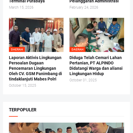
Terminal Purabaya
Pelanggaran Administrasi
March 15, 2026
February 24, 2026
DAERAH
DAERAH
Laporan Aktivis Lingkungan
Diduga Telah Cemari Lahan
Persoalan Dugaan
Pertanian, PT ALPINDO
Pencemaran Lingkungan
Didatangi Warga dan aliansi
Oleh CV. GSM Panimbang di
Lingkungan Hidup
tindaklanjuti Mabes Polri
October 01, 2025
October 15, 2025
TERPOPULER