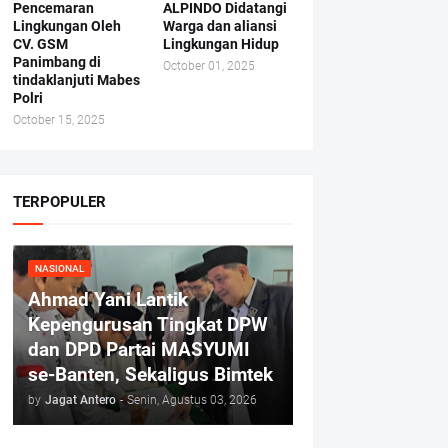
Pencemaran
ALPINDO Didatangi
Lingkungan Oleh
Warga dan aliansi
CV. GSM
Lingkungan Hidup
Panimbang di
October 01, 2025
tindaklanjuti Mabes
Polri
October 15, 2025
TERPOPULER
NASIONAL
Ahmad Yani Lantik
Kepengurusan Tingkat DPW
dan DPD Partai MASYUMI
se-Banten, Sekaligus Bimtek
by
Jagat Antero
-
Senin, Agustus 03, 2026