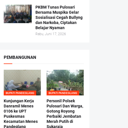
PKBM Tunas Pulosari
Bersama Muspika Gelar
Sosialisasi Cegah Bullyng
dan Narkoba, Ciptakan
Belajar Nyaman
Rabu, Juni 17, 2026
PEMBANGUNAN
BUPATI PANDEGLANG
BUPATI PANDEGLANG
Kunjungan Kerja
Personil Polsek
Danramil Menes
Pulosari Dan Warga,
0106 ke UPT
Gotong Royong
Puskesmas
Perbaiki Jembatan
Kecamatan Menes
Merah Putih di
Pandeglang
Sukaraja