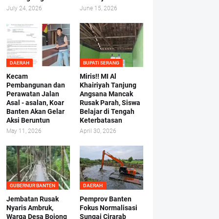
July 24, 2026
June 15, 2026
DAERAH
BUPATI SERANG
Kecam
Miris!! MI Al
Pembangunan dan
Khairiyah Tanjung
Perawatan Jalan
Angsana Mancak
Asal - asalan, Koar
Rusak Parah, Siswa
Banten Akan Gelar
Belajar di Tengah
Aksi Beruntun
Keterbatasan
May 11, 2026
April 30, 2026
GUBERNUR BANTEN
DAERAH
Jembatan Rusak
Pemprov Banten
Nyaris Ambruk,
Fokus Normalisasi
Warga Desa Bojong
Sungai Cirarab