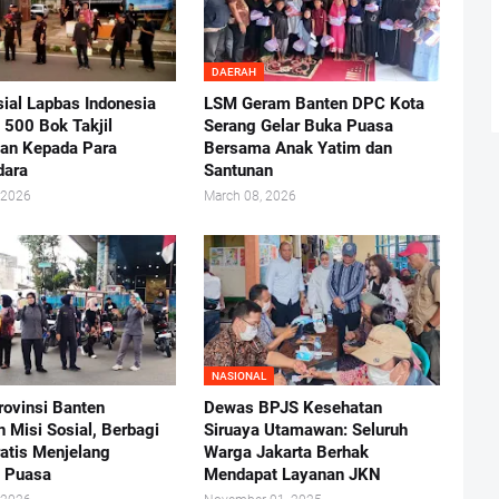
DAERAH
sial Lapbas Indonesia
LSM Geram Banten DPC Kota
 500 Bok Takjil
Serang Gelar Buka Puasa
an Kepada Para
Bersama Anak Yatim dan
dara
Santunan
 2026
March 08, 2026
NASIONAL
ovinsi Banten
Dewas BPJS Kesehatan
 Misi Sosial, Berbagi
Siruaya Utamawan: Seluruh
ratis Menjelang
Warga Jakarta Berhak
 Puasa
Mendapat Layanan JKN