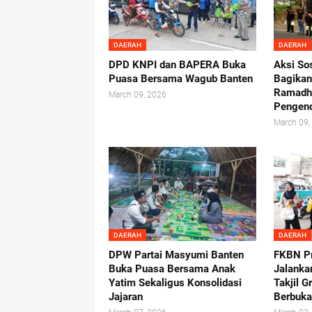
DAERAH
DAERAH
DPD KNPI dan BAPERA Buka
Aksi So
Puasa Bersama Wagub Banten
Bagikan
Ramadh
March 09, 2026
Pengen
March 09,
DAERAH
DAERAH
DPW Partai Masyumi Banten
FKBN Pr
Buka Puasa Bersama Anak
Jalankan
Yatim Sekaligus Konsolidasi
Takjil G
Jajaran
Berbuka