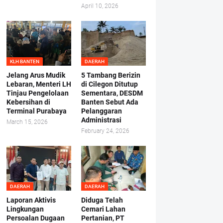
April 10, 2026
KLH BANTEN
DAERAH
Jelang Arus Mudik
5 Tambang Berizin
Lebaran, Menteri LH
di Cilegon Ditutup
Tinjau Pengelolaan
Sementara, DESDM
Kebersihan di
Banten Sebut Ada
Terminal Purabaya
Pelanggaran
Administrasi
March 15, 2026
February 24, 2026
DAERAH
DAERAH
Laporan Aktivis
Diduga Telah
Lingkungan
Cemari Lahan
Persoalan Dugaan
Pertanian, PT