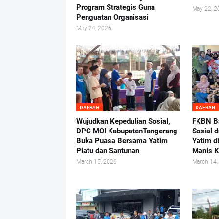
Program Strategis Guna
May 22, 2
Penguatan Organisasi
May 24, 2026
DAERAH
DAERAH
Wujudkan Kepedulian Sosial,
FKBN Ba
DPC MOI KabupatenTangerang
Sosial 
Buka Puasa Bersama Yatim
Yatim d
Piatu dan Santunan
Manis K
March 15, 2026
March 14,