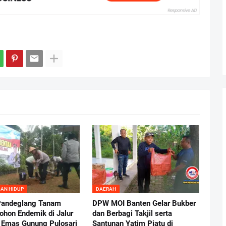
AN HIDUP
DAERAH
Pandeglang Tanam
DPW MOI Banten Gelar Bukber
ohon Endemik di Jalur
dan Berbagi Takjil serta
a Emas Gunung Pulosari
Santunan Yatim Piatu di