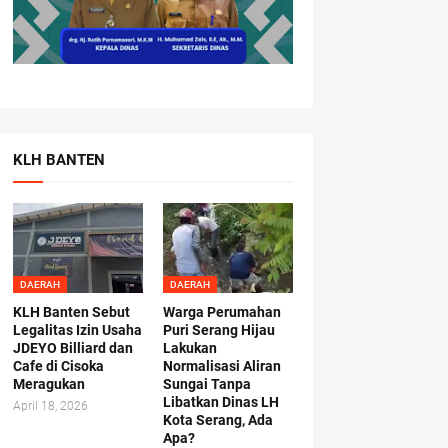
KLH BANTEN
DAERAH
DAERAH
KLH Banten Sebut
Warga Perumahan
Legalitas Izin Usaha
Puri Serang Hijau
JDEYO Billiard dan
Lakukan
Cafe di Cisoka
Normalisasi Aliran
Meragukan
Sungai Tanpa
Libatkan Dinas LH
April 18, 2026
Kota Serang, Ada
Apa?