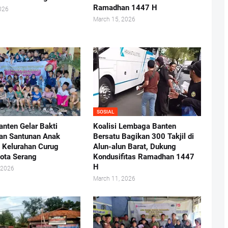
Ramadhan 1447 H
026
March 15, 2026
SOSIAL
nten Gelar Bakti
Koalisi Lembaga Banten
dan Santunan Anak
Bersatu Bagikan 300 Takjil di
i Kelurahan Curug
Alun-alun Barat, Dukung
ota Serang
Kondusifitas Ramadhan 1447
H
 2026
March 11, 2026