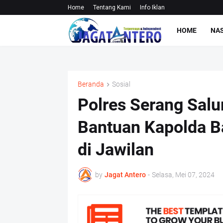
Home
Tentang Kami
Info Iklan
HOME
NA
Beranda
Sosial
Polres Serang Sal
Bantuan Kapolda B
di Jawilan
by
Jagat Antero
-
Selasa, Mei 07, 2024