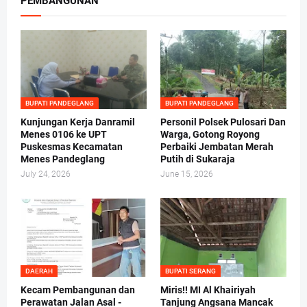
PEMBANGUNAN
BUPATI PANDEGLANG
BUPATI PANDEGLANG
Kunjungan Kerja Danramil
Personil Polsek Pulosari Dan
Menes 0106 ke UPT
Warga, Gotong Royong
Puskesmas Kecamatan
Perbaiki Jembatan Merah
Menes Pandeglang
Putih di Sukaraja
July 24, 2026
June 15, 2026
DAERAH
BUPATI SERANG
Kecam Pembangunan dan
Miris!! MI Al Khairiyah
Perawatan Jalan Asal -
Tanjung Angsana Mancak