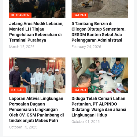
KLH BANTEN
DAERAH
Jelang Arus Mudik Lebaran,
5 Tambang Berizin di
Menteri LH Tinjau
Cilegon Ditutup Sementara,
Pengelolaan Kebersihan di
DESDM Banten Sebut Ada
Terminal Purabaya
Pelanggaran Administrasi
March 15, 2026
February 24, 2026
DAERAH
DAERAH
Laporan Aktivis Lingkungan
Diduga Telah Cemari Lahan
Persoalan Dugaan
Pertanian, PT ALPINDO
Pencemaran Lingkungan
Didatangi Warga dan aliansi
Oleh CV. GSM Panimbang di
Lingkungan Hidup
tindaklanjuti Mabes Polri
October 01, 2025
October 15, 2025