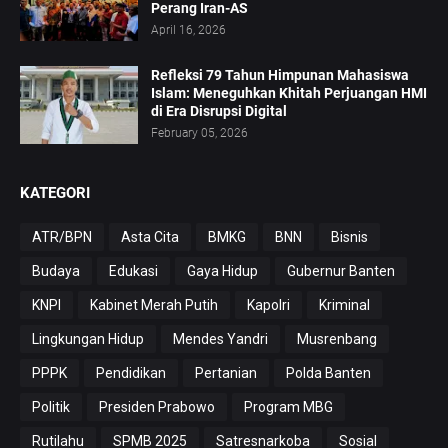
Perang Iran-AS
April 16, 2026
Refleksi 79 Tahun Himpunan Mahasiswa
Islam: Meneguhkan Khitah Perjuangan HMI
di Era Disrupsi Digital
February 05, 2026
KATEGORI
ATR/BPN
Asta Cita
BMKG
BNN
Bisnis
Budaya
Edukasi
Gaya Hidup
Gubernur Banten
KNPI
Kabinet Merah Putih
Kapolri
Kriminal
Lingkungan Hidup
Mendes Yandri
Musrenbang
PPPK
Pendidikan
Pertanian
Polda Banten
Politik
Presiden Prabowo
Program MBG
Rutilahu
SPMB 2025
Satresnarkoba
Sosial