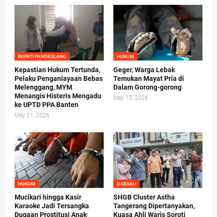
BUPATI PANDEGLANG
HUKUM
Kepastian Hukum Tertunda,
Geger, Warga Lebak
Pelaku Penganiayaan Bebas
Temukan Mayat Pria di
Melenggang, MYM
Dalam Gorong-gorong
Menangis Histeris Mengadu
May 15, 2026
ke UPTD PPA Banten
May 21, 2026
HUKUM
DAERAH
Mucikari hingga Kasir
SHGB Cluster Astha
Karaoke Jadi Tersangka
Tangerang Dipertanyakan,
Dugaan Prostitusi Anak
Kuasa Ahli Waris Soroti