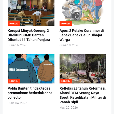
HUKUM
HUKUM
Korupsi Minyak Goreng, 2
Apes, 2 Pelaku Curanmor di
Direktur BUMD Banten
Lebak Babak Belur Dihajar
Dituntut 11 Tahun Penjara
Warga
June 16, 2026
June 10, 2026
HUKUM
HUKUM
Polda Banten tindak tegas
Refleksi 28 tahun Reformasi,
premanisme berkedok debt
Aiansi BEM Serang Raya
collector
Soroti Keterlibatan Militer di
Ranah Sipil
June 04, 2026
May 22, 2026