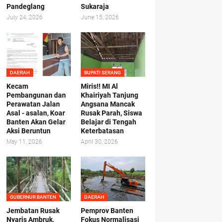
Pandeglang
Sukaraja
July 24, 2026
June 15, 2026
DAERAH
BUPATI SERANG
Kecam
Miris!! MI Al
Pembangunan dan
Khairiyah Tanjung
Perawatan Jalan
Angsana Mancak
Asal - asalan, Koar
Rusak Parah, Siswa
Banten Akan Gelar
Belajar di Tengah
Aksi Beruntun
Keterbatasan
May 11, 2026
April 30, 2026
GUBERNUR BANTEN
DAERAH
Jembatan Rusak
Pemprov Banten
Nyaris Ambruk,
Fokus Normalisasi