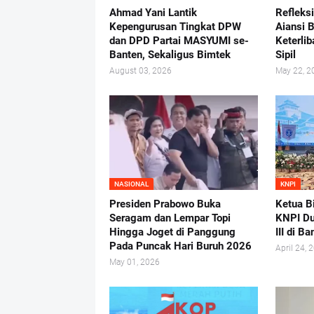
Ahmad Yani Lantik
Refleks
Kepengurusan Tingkat DPW
Aiansi 
dan DPD Partai MASYUMI se-
Keterlib
Banten, Sekaligus Bimtek
Sipil
August 03, 2026
May 22, 2
NASIONAL
KNPI
Presiden Prabowo Buka
Ketua B
Seragam dan Lempar Topi
KNPI D
Hingga Joget di Panggung
III di B
Pada Puncak Hari Buruh 2026
April 24, 
May 01, 2026