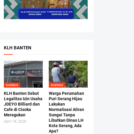
KLH BANTEN
DAERAH
DAERAH
KLH Banten Sebut
Warga Perumahan
Legalitas Izin Usaha
Puri Serang Hijau
JDEYO Billiard dan
Lakukan
Cafe di Cisoka
Normalisasi Aliran
Meragukan
Sungai Tanpa
Libatkan Dinas LH
April 18, 2026
Kota Serang, Ada
Apa?