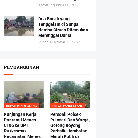
Kamis, Agustus 06, 2026
Dua Bocah yang
Tenggelam di Sungai
Nambo Ciruas Ditemukan
Meninggal Dunia
Minggu, Oktober 13, 2024
PEMBANGUNAN
BUPATI PANDEGLANG
BUPATI PANDEGLANG
Kunjungan Kerja
Personil Polsek
Danramil Menes
Pulosari Dan Warga,
0106 ke UPT
Gotong Royong
Puskesmas
Perbaiki Jembatan
Kecamatan Menes
Merah Putih di