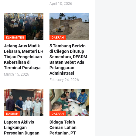
April 10, 2026
KLH BANTEN
DAERAH
Jelang Arus Mudik
5 Tambang Berizin
Lebaran, Menteri LH
di Cilegon Ditutup
Tinjau Pengelolaan
Sementara, DESDM
Kebersihan di
Banten Sebut Ada
Terminal Purabaya
Pelanggaran
Administrasi
March 15, 2026
February 24, 2026
DAERAH
DAERAH
Laporan Aktivis
Diduga Telah
Lingkungan
Cemari Lahan
Persoalan Dugaan
Pertanian, PT