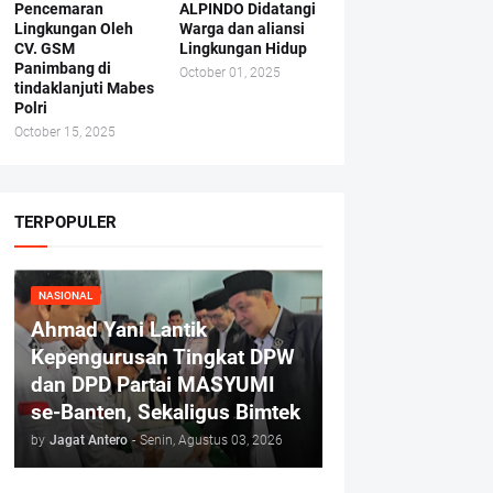
Pencemaran
ALPINDO Didatangi
Lingkungan Oleh
Warga dan aliansi
CV. GSM
Lingkungan Hidup
Panimbang di
October 01, 2025
tindaklanjuti Mabes
Polri
October 15, 2025
TERPOPULER
NASIONAL
Ahmad Yani Lantik
Kepengurusan Tingkat DPW
dan DPD Partai MASYUMI
se-Banten, Sekaligus Bimtek
by
Jagat Antero
-
Senin, Agustus 03, 2026