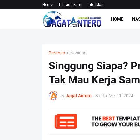
Home
Tentang Kami
Info Iklan
HOME
NA
Beranda
Nasional
Singgung Siapa? P
Tak Mau Kerja Sa
by
Jagat Antero
-
Sabtu, Mei 11, 2024