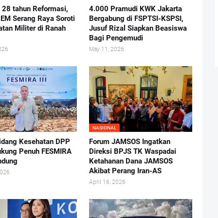
i 28 tahun Reformasi,
4.000 Pramudi KWK Jakarta
BEM Serang Raya Soroti
Bergabung di FSPTSI-KSPSI,
atan Militer di Ranah
Jusuf Rizal Siapkan Beasiswa
Bagi Pengemudi
026
May 11, 2026
NASIONAL
idang Kesehatan DPP
Forum JAMSOS Ingatkan
ukung Penuh FESMIRA
Direksi BPJS TK Waspadai
andung
Ketahanan Dana JAMSOS
Akibat Perang Iran-AS
2026
April 16, 2026