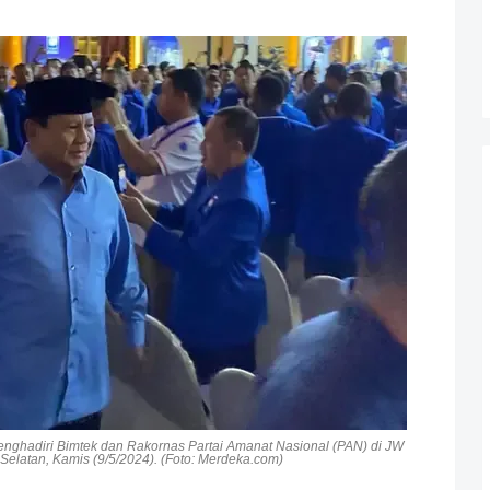
enghadiri Bimtek dan Rakornas Partai Amanat Nasional (PAN) di JW
elatan, Kamis (9/5/2024). (Foto: Merdeka.com)