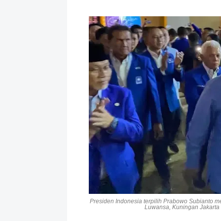
Presiden Indonesia terpilih Prabowo Subianto m
Luwansa, Kuningan Jakarta S