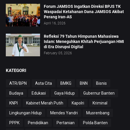
Forum JAMSOS Ingatkan Direksi BPJS TK
Waspadai Ketahanan Dana JAMSOS Akibat
Perang Iran-AS
April 16, 2026
Refleksi 79 Tahun Himpunan Mahasiswa
Islam: Meneguhkan Khitah Perjuangan HMI
di Era Disrupsi Digital
February 05, 2026
KATEGORI
ATR/BPN
Asta Cita
BMKG
BNN
Bisnis
Budaya
Edukasi
Gaya Hidup
Gubernur Banten
KNPI
Kabinet Merah Putih
Kapolri
Kriminal
Lingkungan Hidup
Mendes Yandri
Musrenbang
PPPK
Pendidikan
Pertanian
Polda Banten