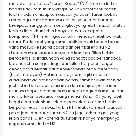
melewati dua tahap “Turbin Bebas” (N2). Karena turbin
bebas tidak terhubung langsung ke kompresor, mesin
lebih mudah dihidupkan saat dinyalakan. Turbin bebas
dihubungkan ke gearbox Aksesori yang mengurangi
kecepatan tinggi turbin ke tingkat yang lebih mudah diatur.
Ketika diperlukan lebih banyak daya, kecepatan
kompresor (N1) meningkat untuk memasok lebih banyak
udara. Pada saat yang sama lebih banyak bahan bakar
yang masuk ke ruang bakar dan oleh karena itu N2
dipertahankan pada kecepatan konstan. Bilah turbin
beroperasi di lingkungan yang sangat tidak bersahabat.
Karena suhu sangat tinggi dan bilah berputar sangat
cepat, gaya sentrifugal menyebabkan bilah meregang
(bilah merayap). Hal ini normal, namun jika mesin
dihidupkan dalam keadaan panas, rambat bilah menjadi
jauh lebih besar dari biasanya dan menjadi permanen.
Bilahnya dapat bersentuhan dengan bagian samping dan
memerlukan perbaikan yang mahal. Suhu TOT yang lebih
tinggi diperbolehkan selama penyalaan karena turbin
berputar relatif lambat. Turbin N1 melakukan lebih banyak
pekerjaan daripada turbin N2. Itu juga terkena gas yang
lebih panas. Oleh karena itu, turbin N1 hanya mempunyai
separuh umur turbin N2.