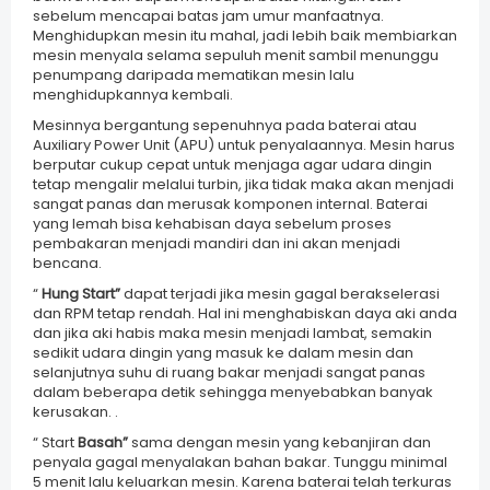
sebelum mencapai batas jam umur manfaatnya.
Menghidupkan mesin itu mahal, jadi lebih baik membiarkan
mesin menyala selama sepuluh menit sambil menunggu
penumpang daripada mematikan mesin lalu
menghidupkannya kembali.
Mesinnya bergantung sepenuhnya pada baterai atau
Auxiliary Power Unit (APU) untuk penyalaannya. Mesin harus
berputar cukup cepat untuk menjaga agar udara dingin
tetap mengalir melalui turbin, jika tidak maka akan menjadi
sangat panas dan merusak komponen internal. Baterai
yang lemah bisa kehabisan daya sebelum proses
pembakaran menjadi mandiri dan ini akan menjadi
bencana.
“
Hung Start”
dapat terjadi jika mesin gagal berakselerasi
dan RPM tetap rendah. Hal ini menghabiskan daya aki anda
dan jika aki habis maka mesin menjadi lambat, semakin
sedikit udara dingin yang masuk ke dalam mesin dan
selanjutnya suhu di ruang bakar menjadi sangat panas
dalam beberapa detik sehingga menyebabkan banyak
kerusakan. .
“ Start
Basah”
sama dengan mesin yang kebanjiran dan
penyala gagal menyalakan bahan bakar. Tunggu minimal
5 menit lalu keluarkan mesin. Karena baterai telah terkuras