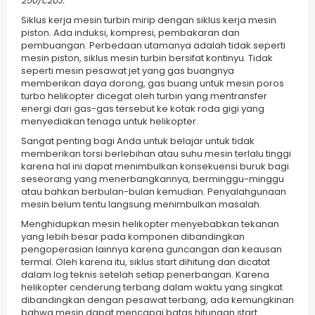
250/c20J.
Siklus kerja mesin turbin mirip dengan siklus kerja mesin
piston. Ada induksi, kompresi, pembakaran dan
pembuangan. Perbedaan utamanya adalah tidak seperti
mesin piston, siklus mesin turbin bersifat kontinyu. Tidak
seperti mesin pesawat jet yang gas buangnya
memberikan daya dorong, gas buang untuk mesin poros
turbo helikopter dicegat oleh turbin yang mentransfer
energi dari gas-gas tersebut ke kotak roda gigi yang
menyediakan tenaga untuk helikopter.
Sangat penting bagi Anda untuk belajar untuk tidak
memberikan torsi berlebihan atau suhu mesin terlalu tinggi
karena hal ini dapat menimbulkan konsekuensi buruk bagi
seseorang yang menerbangkannya, berminggu-minggu
atau bahkan berbulan-bulan kemudian. Penyalahgunaan
mesin belum tentu langsung menimbulkan masalah.
Menghidupkan mesin helikopter menyebabkan tekanan
yang lebih besar pada komponen dibandingkan
pengoperasian lainnya karena guncangan dan keausan
termal. Oleh karena itu, siklus start dihitung dan dicatat
dalam log teknis setelah setiap penerbangan. Karena
helikopter cenderung terbang dalam waktu yang singkat
dibandingkan dengan pesawat terbang, ada kemungkinan
bahwa mesin dapat mencapai batas hitungan start