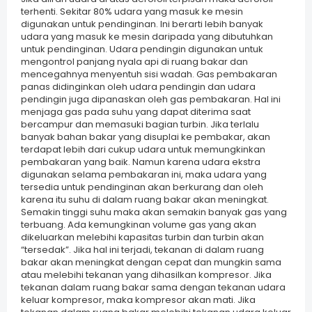
terhenti. Sekitar 80% udara yang masuk ke mesin
digunakan untuk pendinginan. Ini berarti lebih banyak
udara yang masuk ke mesin daripada yang dibutuhkan
untuk pendinginan. Udara pendingin digunakan untuk
mengontrol panjang nyala api di ruang bakar dan
mencegahnya menyentuh sisi wadah. Gas pembakaran
panas didinginkan oleh udara pendingin dan udara
pendingin juga dipanaskan oleh gas pembakaran. Hal ini
menjaga gas pada suhu yang dapat diterima saat
bercampur dan memasuki bagian turbin. Jika terlalu
banyak bahan bakar yang disuplai ke pembakar, akan
terdapat lebih dari cukup udara untuk memungkinkan
pembakaran yang baik. Namun karena udara ekstra
digunakan selama pembakaran ini, maka udara yang
tersedia untuk pendinginan akan berkurang dan oleh
karena itu suhu di dalam ruang bakar akan meningkat.
Semakin tinggi suhu maka akan semakin banyak gas yang
terbuang. Ada kemungkinan volume gas yang akan
dikeluarkan melebihi kapasitas turbin dan turbin akan
“tersedak”. Jika hal ini terjadi, tekanan di dalam ruang
bakar akan meningkat dengan cepat dan mungkin sama
atau melebihi tekanan yang dihasilkan kompresor. Jika
tekanan dalam ruang bakar sama dengan tekanan udara
keluar kompresor, maka kompresor akan mati. Jika