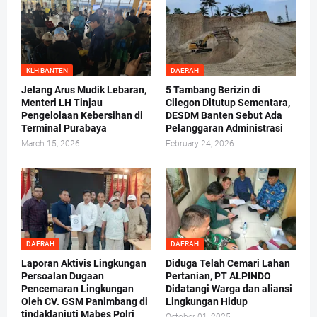
KLH BANTEN
DAERAH
Jelang Arus Mudik Lebaran,
5 Tambang Berizin di
Menteri LH Tinjau
Cilegon Ditutup Sementara,
Pengelolaan Kebersihan di
DESDM Banten Sebut Ada
Terminal Purabaya
Pelanggaran Administrasi
March 15, 2026
February 24, 2026
DAERAH
DAERAH
Laporan Aktivis Lingkungan
Diduga Telah Cemari Lahan
Persoalan Dugaan
Pertanian, PT ALPINDO
Pencemaran Lingkungan
Didatangi Warga dan aliansi
Oleh CV. GSM Panimbang di
Lingkungan Hidup
tindaklanjuti Mabes Polri