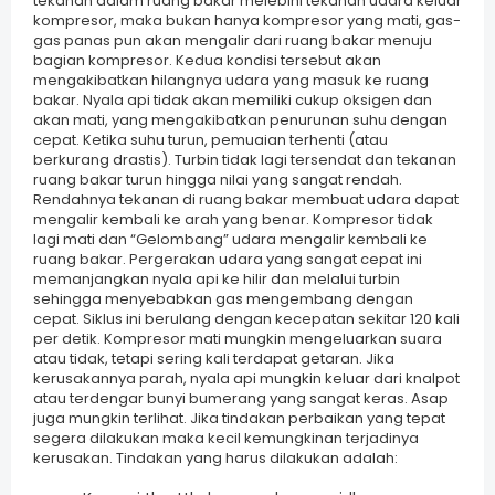
tekanan dalam ruang bakar melebihi tekanan udara keluar
kompresor, maka bukan hanya kompresor yang mati, gas-
gas panas pun akan mengalir dari ruang bakar menuju
bagian kompresor. Kedua kondisi tersebut akan
mengakibatkan hilangnya udara yang masuk ke ruang
bakar. Nyala api tidak akan memiliki cukup oksigen dan
akan mati, yang mengakibatkan penurunan suhu dengan
cepat. Ketika suhu turun, pemuaian terhenti (atau
berkurang drastis). Turbin tidak lagi tersendat dan tekanan
ruang bakar turun hingga nilai yang sangat rendah.
Rendahnya tekanan di ruang bakar membuat udara dapat
mengalir kembali ke arah yang benar. Kompresor tidak
lagi mati dan “Gelombang” udara mengalir kembali ke
ruang bakar. Pergerakan udara yang sangat cepat ini
memanjangkan nyala api ke hilir dan melalui turbin
sehingga menyebabkan gas mengembang dengan
cepat. Siklus ini berulang dengan kecepatan sekitar 120 kali
per detik. Kompresor mati mungkin mengeluarkan suara
atau tidak, tetapi sering kali terdapat getaran. Jika
kerusakannya parah, nyala api mungkin keluar dari knalpot
atau terdengar bunyi bumerang yang sangat keras. Asap
juga mungkin terlihat. Jika tindakan perbaikan yang tepat
segera dilakukan maka kecil kemungkinan terjadinya
kerusakan. Tindakan yang harus dilakukan adalah: