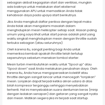
sebagian akibat kegagalan start dan ventilasi, mungkin
ada baiknya untuk melakukan start eksternal
menggunakan APU untuk memastikan Anda tidak
kehabisan daya pada upaya start berikutnya.
Jika Anda mengikuti daftar periksa dengan tepat maka
Anda tidak akan mengalami masalah dalam
menghidupkan mesin helikopter setiap saat. Alasan paling
umum yang saya lihat untuk start panas adalah pilot yang
waktu singkat menghidupkan mesin dengan throttle sudah
terbuka sebagian (atau seluruhnya).
Oleh karena itu, sangat penting bagi Anda untuk
memeriksa kembali apakah throttle telah tertutup
sepenuhnya sebelum menekan tombol starter.
Mesin turbin membutuhkan waktu untuk “Spool up” atau
“Spool down” saat Anda melakukan perubahan daya. Oleh
karena itu, Anda harus mengoperasikan kolektif atau
throttle dengan sangat lancar untuk mencegah “lonjakan”
mesin. Lonjakan dapat terjadi ketika aliran udara di atas
bilah kompresor terganggu sehingga menyebabkan
terhenti. Hal ini menyebabkan suara dentuman keras (mirip
dengan ledakan senapan) dan getaran yang sangat nyata
dari mesin. Matikan segera jika ini terjadi saat startup.