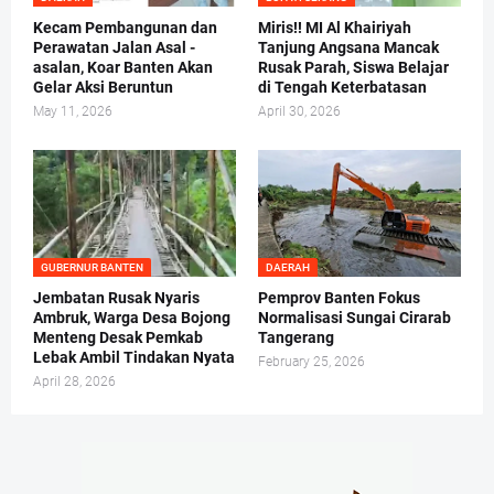
Kecam Pembangunan dan
Miris!! MI Al Khairiyah
Perawatan Jalan Asal -
Tanjung Angsana Mancak
asalan, Koar Banten Akan
Rusak Parah, Siswa Belajar
Gelar Aksi Beruntun
di Tengah Keterbatasan
May 11, 2026
April 30, 2026
GUBERNUR BANTEN
DAERAH
Jembatan Rusak Nyaris
Pemprov Banten Fokus
Ambruk, Warga Desa Bojong
Normalisasi Sungai Cirarab
Menteng Desak Pemkab
Tangerang
Lebak Ambil Tindakan Nyata
February 25, 2026
April 28, 2026