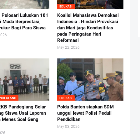
EDUKASI
Pulosari Luluskan 181
Koalisi Mahasiswa Demokasi
i Muda Berprestasi,
Indonesia : Hindari Provokasi
yukur Bagi Para Siswa
dan Mari jaga Kondusifitas
pada Peringatan Hari
2026
Reformasi
May 22, 2026
ANDEGLANG
EDUKASI
KB Pandeglang Gelar
Polda Banten siapkan SDM
ng Siswa Usai Laporan
unggul lewat Polisi Peduli
 Menes Soal Geng
Pendidikan
May 03, 2026
026