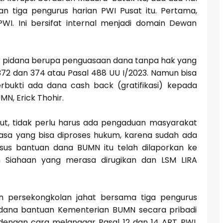
n tiga pengurus harian PWI Pusat itu. Pertama,
WI. Ini bersifat internal menjadi domain Dewan
k pidana berupa penguasaan dana tanpa hak yang
2 dan 374 atau Pasal 488 UU I/2023. Namun bisa
erbukti ada dana cash back (gratifikasi) kepada
MN, Erick Thohir.
t, tidak perlu harus ada pengaduan masyarakat
biasa yang bisa diproses hukum, karena sudah ada
asus bantuan dana BUMN itu telah dilaporkan ke
n Siahaan yang merasa dirugikan dan LSM LIRA
n persekongkolan jahat bersama tiga pengurus
 dana bantuan Kementerian BUMN secara pribadi
engan cara melanggar Pasal 12 dan 14 ART PWI,