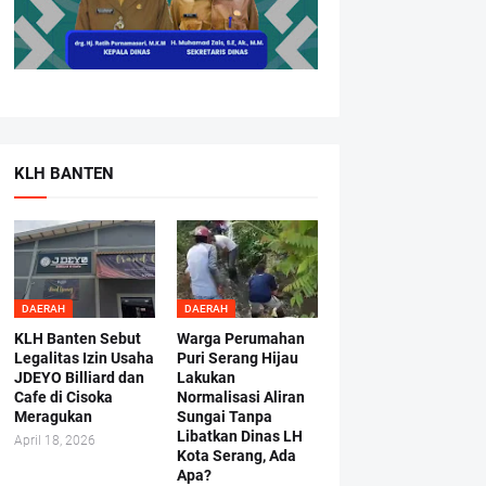
KLH BANTEN
DAERAH
DAERAH
KLH Banten Sebut
Warga Perumahan
Legalitas Izin Usaha
Puri Serang Hijau
JDEYO Billiard dan
Lakukan
Cafe di Cisoka
Normalisasi Aliran
Meragukan
Sungai Tanpa
Libatkan Dinas LH
April 18, 2026
Kota Serang, Ada
Apa?