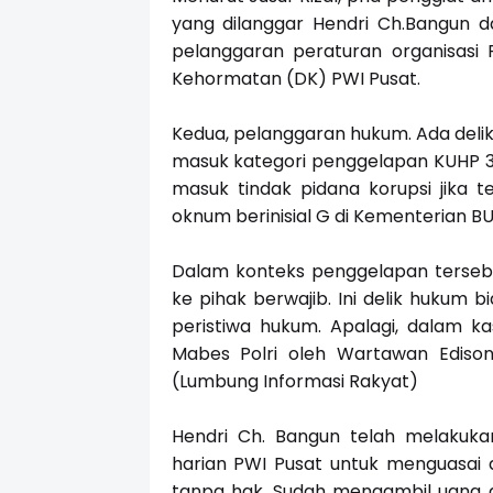
yang dilanggar Hendri Ch.Bangun da
pelanggaran peraturan organisasi P
Kehormatan (DK) PWI Pusat.
Kedua, pelanggaran hukum. Ada deli
masuk kategori penggelapan KUHP 37
masuk tindak pidana korupsi jika t
oknum berinisial G di Kementerian BU
Dalam konteks penggelapan tersebu
ke pihak berwajib. Ini delik hukum 
peristiwa hukum. Apalagi, dalam k
Mabes Polri oleh Wartawan Ediso
(Lumbung Informasi Rakyat)
Hendri Ch. Bangun telah melakuka
harian PWI Pusat untuk menguasai
tanpa hak. Sudah mengambil uang d