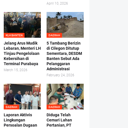
April 10, 2026
KLH BANTEN
DAERAH
Jelang Arus Mudik
5 Tambang Berizin
Lebaran, Menteri LH
di Cilegon Ditutup
Tinjau Pengelolaan
Sementara, DESDM
Kebersihan di
Banten Sebut Ada
Terminal Purabaya
Pelanggaran
Administrasi
March 15, 2026
February 24, 2026
DAERAH
DAERAH
Laporan Aktivis
Diduga Telah
Lingkungan
Cemari Lahan
Persoalan Dugaan
Pertanian, PT