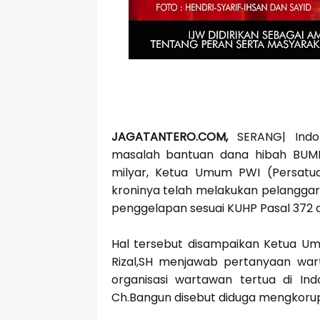
JAGATANTERO.COM,
SERANG| Indon
masalah bantuan dana hibah BUMN
milyar, Ketua Umum PWI (Persatu
kroninya telah melakukan pelanggar
penggelapan sesuai KUHP Pasal 372 d
Hal tersebut disampaikan Ketua Umu
Rizal,SH menjawab pertanyaan wa
organisasi wartawan tertua di Indo
Ch.Bangun disebut diduga mengkorupsi