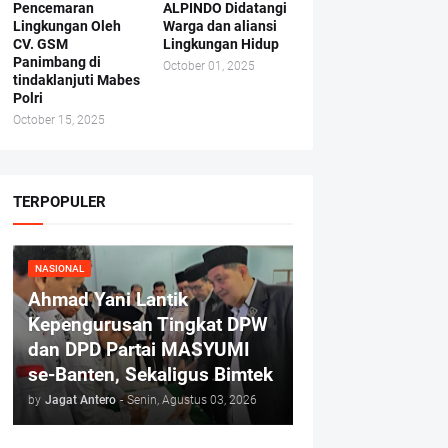
Pencemaran
ALPINDO Didatangi
Lingkungan Oleh
Warga dan aliansi
CV. GSM
Lingkungan Hidup
Panimbang di
October 01, 2025
tindaklanjuti Mabes
Polri
October 15, 2025
TERPOPULER
NASIONAL
Ahmad Yani Lantik
Kepengurusan Tingkat DPW
dan DPD Partai MASYUMI
se-Banten, Sekaligus Bimtek
by
Jagat Antero
-
Senin, Agustus 03, 2026