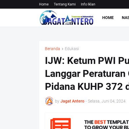
Home
Tentang Kami
Info Iklan
HOME
NA
Beranda
Edukasi
IJW: Ketum PWI Pu
Langgar Peraturan 
Pidana KUHP 372 
by
Jagat Antero
-
Selasa, Juni 04, 2024