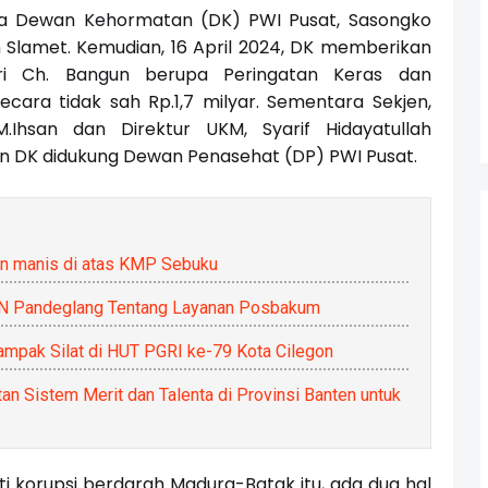
tua Dewan Kehormatan (DK) PWI Pusat, Sasongko
 Slamet. Kemudian, 16 April 2024, DK memberikan
dri Ch. Bangun berupa Peringatan Keras dan
cara tidak sah Rp.1,7 milyar. Sementara Sekjen,
.Ihsan dan Direktur UKM, Syarif Hidayatullah
n DK didukung Dewan Penasehat (DP) PWI Pusat.
tan manis di atas KMP Sebuku
N Pandeglang Tentang Layanan Posbakum
ampak Silat di HUT PGRI ke-79 Kota Cilegon
n Sistem Merit dan Talenta di Provinsi Banten untuk
nti korupsi berdarah Madura-Batak itu, ada dua hal