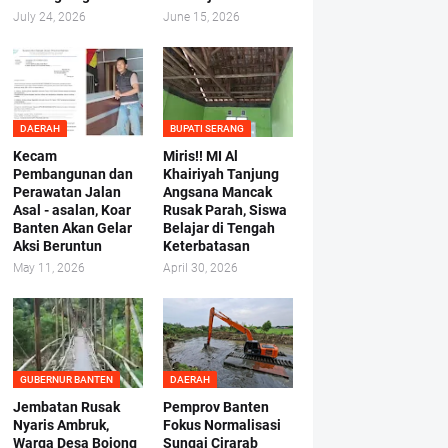
July 24, 2026
June 15, 2026
DAERAH
BUPATI SERANG
Kecam
Miris!! MI Al
Pembangunan dan
Khairiyah Tanjung
Perawatan Jalan
Angsana Mancak
Asal - asalan, Koar
Rusak Parah, Siswa
Banten Akan Gelar
Belajar di Tengah
Aksi Beruntun
Keterbatasan
May 11, 2026
April 30, 2026
GUBERNUR BANTEN
DAERAH
Jembatan Rusak
Pemprov Banten
Nyaris Ambruk,
Fokus Normalisasi
Warga Desa Bojong
Sungai Cirarab