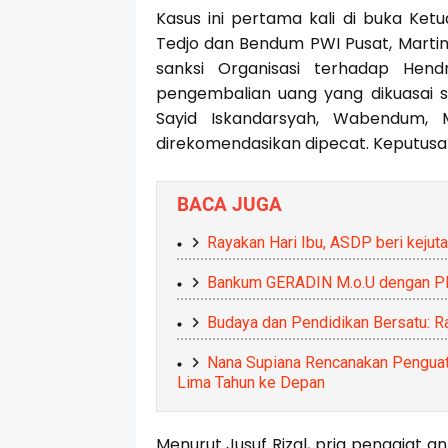
Kasus ini pertama kali di buka Ke
Tedjo dan Bendum PWI Pusat, Martin
sanksi Organisasi terhadap Hen
pengembalian uang yang dikuasai se
Sayid Iskandarsyah, Wabendum, M
direkomendasikan dipecat. Keputusa
BACA JUGA
Rayakan Hari Ibu, ASDP beri keju
Bankum GERADIN M.o.U dengan P
Budaya dan Pendidikan Bersatu: R
Nana Supiana Rencanakan Penguata
Lima Tahun ke Depan
Menurut Jusuf Rizal, pria penggiat a