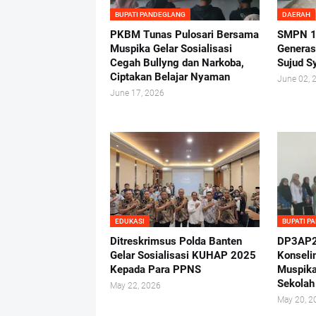
BUPATI PANDEGLANG
DAERAH
PKBM Tunas Pulosari Bersama
SMPN 1 
Muspika Gelar Sosialisasi
Generas
Cegah Bullyng dan Narkoba,
Sujud S
Ciptakan Belajar Nyaman
June 02, 
June 17, 2026
EDUKASI
BUPATI P
Ditreskrimsus Polda Banten
DP3AP2
Gelar Sosialisasi KUHAP 2025
Konseli
Kepada Para PPNS
Muspika
Sekolah
May 22, 2026
May 20, 2