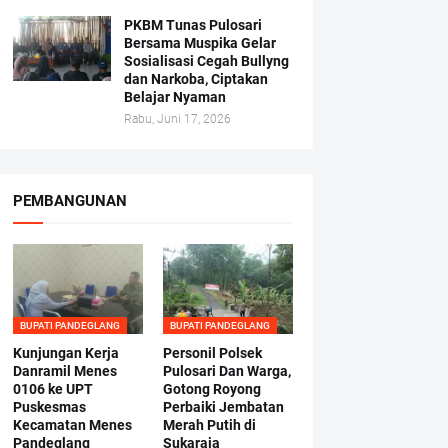
PKBM Tunas Pulosari
Bersama Muspika Gelar
Sosialisasi Cegah Bullyng
dan Narkoba, Ciptakan
Belajar Nyaman
Rabu, Juni 17, 2026
PEMBANGUNAN
BUPATI PANDEGLANG
BUPATI PANDEGLANG
Kunjungan Kerja
Personil Polsek
Danramil Menes
Pulosari Dan Warga,
0106 ke UPT
Gotong Royong
Puskesmas
Perbaiki Jembatan
Kecamatan Menes
Merah Putih di
Pandeglang
Sukaraja