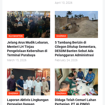
April 10, 2026
KLH BANTEN
DAERAH
Jelang Arus Mudik Lebaran,
5 Tambang Berizin di
Menteri LH Tinjau
Cilegon Ditutup Sementara,
Pengelolaan Kebersihan di
DESDM Banten Sebut Ada
Terminal Purabaya
Pelanggaran Administrasi
March 15, 2026
February 24, 2026
DAERAH
DAERAH
Laporan Aktivis Lingkungan
Diduga Telah Cemari Lahan
Persoalan Dugaan
Pertanian, PT ALPINDO