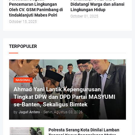
Pencemaran Lingkungan
Didatangi Warga dan aliansi
Oleh CV. GSM Panimbang di
Lingkungan Hidup
tindaklanjuti Mabes Polri
October 01, 2025
October 15, 2025
TERPOPULER
NASIONAL
Ahmad Yani Lantik Kepengurusan
Tingkat DPW dan DPD Partai MASYUMI
se-Banten, Sekaligus Bimtek
by
Jagat Antero
-
Senin, Agustus 03, 2026
Polresta Serang Kota Dinilai Lamban