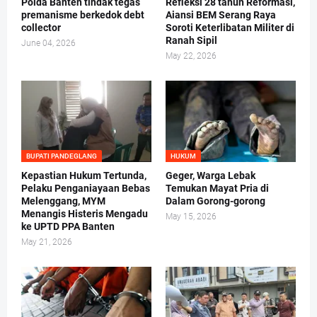
Polda Banten tindak tegas
Refleksi 28 tahun Reformasi,
premanisme berkedok debt
Aiansi BEM Serang Raya
collector
Soroti Keterlibatan Militer di
Ranah Sipil
June 04, 2026
May 22, 2026
BUPATI PANDEGLANG
HUKUM
Kepastian Hukum Tertunda,
Geger, Warga Lebak
Pelaku Penganiayaan Bebas
Temukan Mayat Pria di
Melenggang, MYM
Dalam Gorong-gorong
Menangis Histeris Mengadu
May 15, 2026
ke UPTD PPA Banten
May 21, 2026