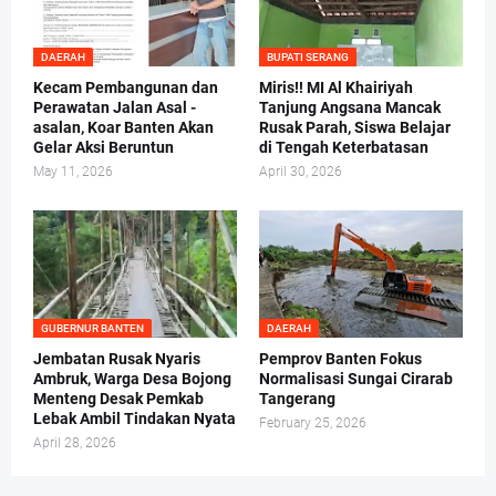
DAERAH
BUPATI SERANG
Kecam Pembangunan dan
Miris!! MI Al Khairiyah
Perawatan Jalan Asal -
Tanjung Angsana Mancak
asalan, Koar Banten Akan
Rusak Parah, Siswa Belajar
Gelar Aksi Beruntun
di Tengah Keterbatasan
May 11, 2026
April 30, 2026
GUBERNUR BANTEN
DAERAH
Jembatan Rusak Nyaris
Pemprov Banten Fokus
Ambruk, Warga Desa Bojong
Normalisasi Sungai Cirarab
Menteng Desak Pemkab
Tangerang
Lebak Ambil Tindakan Nyata
February 25, 2026
April 28, 2026