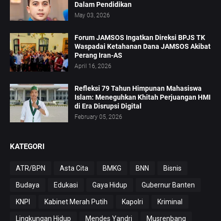
Dalam Pendidikan
May 03, 2026
Forum JAMSOS Ingatkan Direksi BPJS TK
Waspadai Ketahanan Dana JAMSOS Akibat
Perang Iran-AS
April 16, 2026
Refleksi 79 Tahun Himpunan Mahasiswa
Islam: Meneguhkan Khitah Perjuangan HMI
di Era Disrupsi Digital
February 05, 2026
KATEGORI
ATR/BPN
Asta Cita
BMKG
BNN
Bisnis
Budaya
Edukasi
Gaya Hidup
Gubernur Banten
KNPI
Kabinet Merah Putih
Kapolri
Kriminal
Lingkungan Hidup
Mendes Yandri
Musrenbang