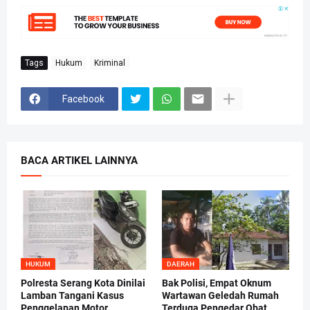
Tags
Hukum
Kriminal
Facebook
BACA ARTIKEL LAINNYA
HUKUM
DAERAH
Polresta Serang Kota Dinilai
Bak Polisi, Empat Oknum
Lamban Tangani Kasus
Wartawan Geledah Rumah
Penggelapan Motor
Terduga Pengedar Obat