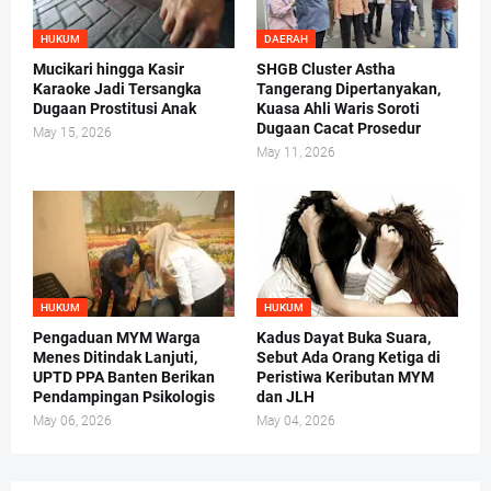
HUKUM
DAERAH
Mucikari hingga Kasir
SHGB Cluster Astha
Karaoke Jadi Tersangka
Tangerang Dipertanyakan,
Dugaan Prostitusi Anak
Kuasa Ahli Waris Soroti
Dugaan Cacat Prosedur
May 15, 2026
May 11, 2026
HUKUM
HUKUM
Pengaduan MYM Warga
Kadus Dayat Buka Suara,
Menes Ditindak Lanjuti,
Sebut Ada Orang Ketiga di
UPTD PPA Banten Berikan
Peristiwa Keributan MYM
Pendampingan Psikologis
dan JLH
May 06, 2026
May 04, 2026