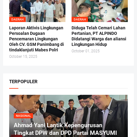
DAERAH
DAERAH
Laporan Aktivis Lingkungan
Diduga Telah Cemari Lahan
Persoalan Dugaan
Pertanian, PT ALPINDO
Pencemaran Lingkungan
Didatangi Warga dan aliansi
Oleh CV. GSM Panimbang di
Lingkungan Hidup
tindaklanjuti Mabes Polri
October 01, 2025
October 15, 2025
TERPOPULER
NASIONAL
Ahmad Yani Lantik Kepengurusan
Tingkat DPW dan DPD Partai MASYUMI