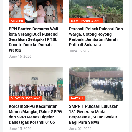
ATR/BPN
BUPATI PANDEGLANG
BPN Banten Bersama Wali
Personil Polsek Pulosari Dan
kota Serang Budi Rustandi
Warga, Gotong Royong
Serahkan Sertipikat PTSL
Perbaiki Jembatan Merah
Door to Door ke Rumah
Putih di Sukaraja
Warga
June 15, 2026
June 16, 2026
BUPATI PANDEGLANG
DAERAH
Korcam SPPG Kecamatan
SMPN 1 Pulosari Luluskan
Menes Mangkir, Rakor SPPG
181 Generasi Muda
dan SPPI Menes Digelar
Berprestasi, Sujud Syukur
Dansatgas Koramil 0106
Bagi Para Siswa
June 15, 2026
June 02, 2026