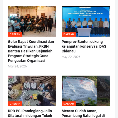
DAERAH
DAERAH
Gelar Rapat Koordinasi dan
Pemprov Banten dukung
Evaluasi Triwulan, FKBN
kelanjutan konservasi DAS
Banten Hasilkan Sejumlah
Cidanau
Program Strategis Guna
May 22, 2026
Penguatan Organisasi
May 24, 2026
DAERAH
DAERAH
DPD PSI Pandeglang Jalin
Merasa Sudah Aman,
Silaturahmi dengan Tokoh
Penambang Batu Ilegal di