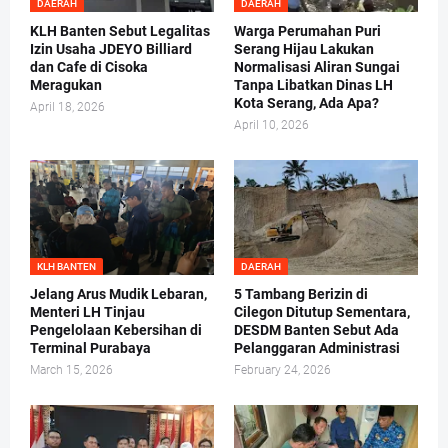
DAERAH
DAERAH
KLH Banten Sebut Legalitas
Warga Perumahan Puri
Izin Usaha JDEYO Billiard
Serang Hijau Lakukan
dan Cafe di Cisoka
Normalisasi Aliran Sungai
Meragukan
Tanpa Libatkan Dinas LH
Kota Serang, Ada Apa?
April 18, 2026
April 10, 2026
KLH BANTEN
DAERAH
Jelang Arus Mudik Lebaran,
5 Tambang Berizin di
Menteri LH Tinjau
Cilegon Ditutup Sementara,
Pengelolaan Kebersihan di
DESDM Banten Sebut Ada
Terminal Purabaya
Pelanggaran Administrasi
March 15, 2026
February 24, 2026