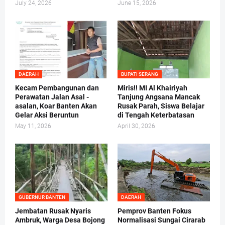
July 24, 2026
June 15, 2026
DAERAH
BUPATI SERANG
Kecam Pembangunan dan
Miris!! MI Al Khairiyah
Perawatan Jalan Asal -
Tanjung Angsana Mancak
asalan, Koar Banten Akan
Rusak Parah, Siswa Belajar
Gelar Aksi Beruntun
di Tengah Keterbatasan
May 11, 2026
April 30, 2026
GUBERNUR BANTEN
DAERAH
Jembatan Rusak Nyaris
Pemprov Banten Fokus
Ambruk, Warga Desa Bojong
Normalisasi Sungai Cirarab