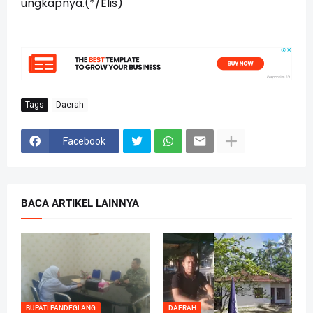
ungkapnya.(*/Elis)
Tags
Daerah
Facebook
BACA ARTIKEL LAINNYA
BUPATI PANDEGLANG
DAERAH