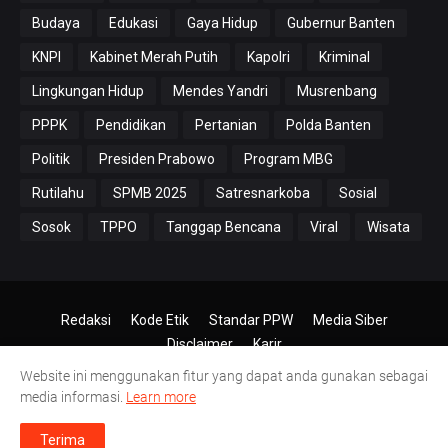
Budaya
Edukasi
Gaya Hidup
Gubernur Banten
KNPI
Kabinet Merah Putih
Kapolri
Kriminal
Lingkungan Hidup
Mendes Yandri
Musrenbang
PPPK
Pendidikan
Pertanian
Polda Banten
Politik
Presiden Prabowo
Program MBG
Rutilahu
SPMB 2025
Satresnarkoba
Sosial
Sosok
TPPO
Tanggap Bencana
Viral
Wisata
Redaksi
Kode Etik
Standar PPW
Media Siber
Disclaimer
Karir
Website ini menggunakan fitur yang dapat anda gunakan sebagai
© 2024-2026
PT.Antero Inti Media
media informasi.
Learn more
Terima
Datangi Rumah Duka
|
PKBM Tunas Pulosari Bersama Muspika Gelar Sosialisasi