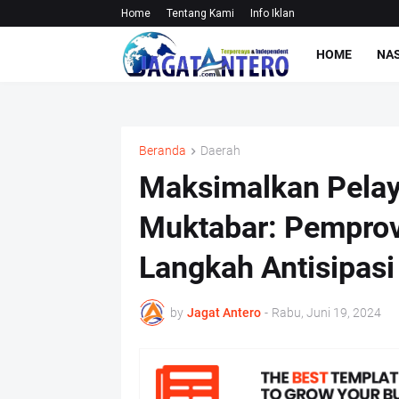
Home
Tentang Kami
Info Iklan
HOME
NA
Beranda
Daerah
Maksimalkan Pelay
Muktabar: Pemprov
Langkah Antisipasi
by
Jagat Antero
-
Rabu, Juni 19, 2024