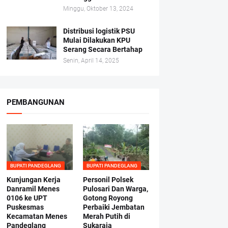
Minggu, Oktober 13, 2024
Distribusi logistik PSU
Mulai Dilakukan KPU
Serang Secara Bertahap
Senin, April 14, 2025
PEMBANGUNAN
BUPATI PANDEGLANG
BUPATI PANDEGLANG
Kunjungan Kerja
Personil Polsek
Danramil Menes
Pulosari Dan Warga,
0106 ke UPT
Gotong Royong
Puskesmas
Perbaiki Jembatan
Kecamatan Menes
Merah Putih di
Pandeglang
Sukaraja