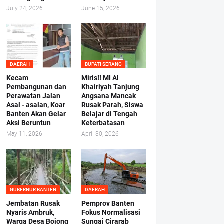
July 24, 2026
June 15, 2026
DAERAH
BUPATI SERANG
Kecam
Miris!! MI Al
Pembangunan dan
Khairiyah Tanjung
Perawatan Jalan
Angsana Mancak
Asal - asalan, Koar
Rusak Parah, Siswa
Banten Akan Gelar
Belajar di Tengah
Aksi Beruntun
Keterbatasan
May 11, 2026
April 30, 2026
GUBERNUR BANTEN
DAERAH
Jembatan Rusak
Pemprov Banten
Nyaris Ambruk,
Fokus Normalisasi
Warga Desa Bojong
Sungai Cirarab