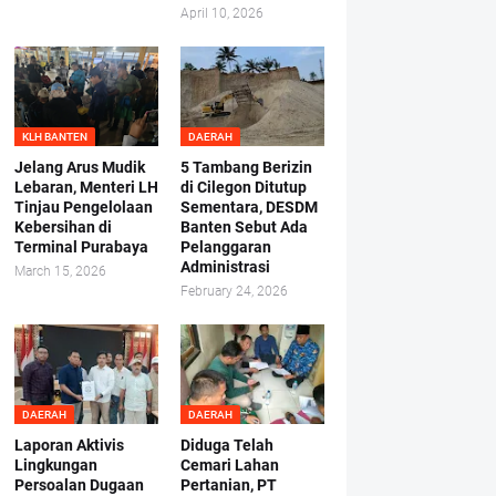
April 10, 2026
KLH BANTEN
DAERAH
Jelang Arus Mudik
5 Tambang Berizin
Lebaran, Menteri LH
di Cilegon Ditutup
Tinjau Pengelolaan
Sementara, DESDM
Kebersihan di
Banten Sebut Ada
Terminal Purabaya
Pelanggaran
Administrasi
March 15, 2026
February 24, 2026
DAERAH
DAERAH
Laporan Aktivis
Diduga Telah
Lingkungan
Cemari Lahan
Persoalan Dugaan
Pertanian, PT