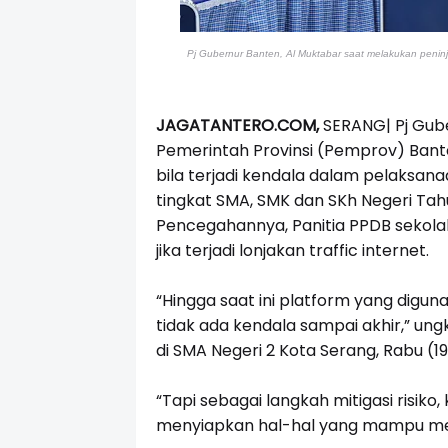
Pj Gubernur Banten, Al Muktabar saat melakukan peni
JAGATANTERO.COM,
SERANG| Pj Gub
Pemerintah Provinsi (Pemprov) Bant
bila terjadi kendala dalam pelaksan
tingkat SMA, SMK dan SKh Negeri Tah
Pencegahannya, Panitia PPDB sekolah 
jika terjadi lonjakan traffic internet.
“Hingga saat ini platform yang dig
tidak ada kendala sampai akhir,” un
di SMA Negeri 2 Kota Serang, Rabu (1
“Tapi sebagai langkah mitigasi risiko
menyiapkan hal-hal yang mampu men