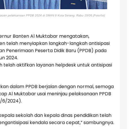
njauan pelaksanaan PPDB 2024 di SMAN 6 Kota Serang, Rabu 19/06.(Foto/Ist)
ernur Banten Al Muktabar mengatakan,
en telah menyiapkan langkah-langkah antisipasi
aan Penerimaan Peserta Didik Baru (PPDB) pada
un 2024.
telah aktifkan layanan helpdesk untuk antisipasi
unakan dalam PPDB berjalan dengan normal, semoga
gkap Al Muktabar usai meninjau pelaksanaan PPDB
9/6/2024).
, kepala sekolah dan kepala dinas pendidikan telah
gantisipasi kendala secara cepat,” sambungnya.