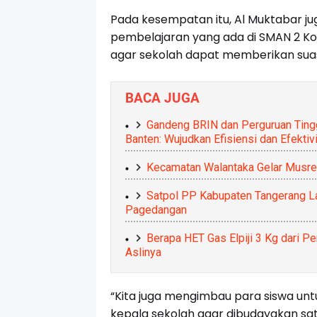
Pada kesempatan itu, Al Muktabar j
pembelajaran yang ada di SMAN 2 Kot
agar sekolah dapat memberikan suas
BACA JUGA
Gandeng BRIN dan Perguruan Tinggi
Banten: Wujudkan Efisiensi dan Efektiv
Kecamatan Walantaka Gelar Musre
Satpol PP Kabupaten Tangerang La
Pagedangan
Berapa HET Gas Elpiji 3 Kg dari P
Aslinya
“Kita juga mengimbau para siswa unt
kepala sekolah agar dibudayakan sat