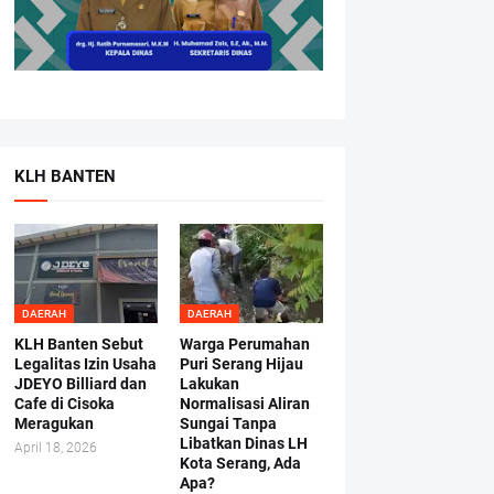
KLH BANTEN
DAERAH
DAERAH
KLH Banten Sebut
Warga Perumahan
Legalitas Izin Usaha
Puri Serang Hijau
JDEYO Billiard dan
Lakukan
Cafe di Cisoka
Normalisasi Aliran
Meragukan
Sungai Tanpa
Libatkan Dinas LH
April 18, 2026
Kota Serang, Ada
Apa?