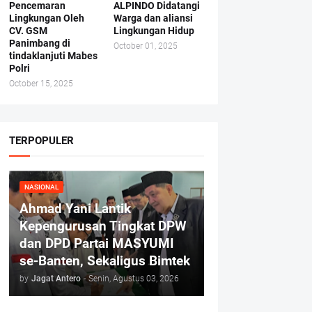
Pencemaran
ALPINDO Didatangi
Lingkungan Oleh
Warga dan aliansi
CV. GSM
Lingkungan Hidup
Panimbang di
October 01, 2025
tindaklanjuti Mabes
Polri
October 15, 2025
TERPOPULER
NASIONAL
Ahmad Yani Lantik
Kepengurusan Tingkat DPW
dan DPD Partai MASYUMI
se-Banten, Sekaligus Bimtek
by
Jagat Antero
-
Senin, Agustus 03, 2026