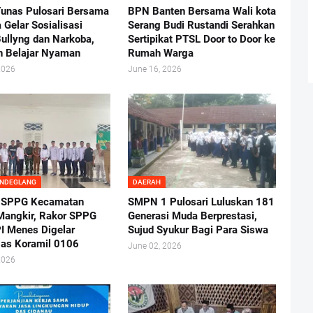
nas Pulosari Bersama
BPN Banten Bersama Wali kota
 Gelar Sosialisasi
Serang Budi Rustandi Serahkan
ullyng dan Narkoba,
Sertipikat PTSL Door to Door ke
n Belajar Nyaman
Rumah Warga
2026
June 16, 2026
ANDEGLANG
DAERAH
 SPPG Kecamatan
SMPN 1 Pulosari Luluskan 181
angkir, Rakor SPPG
Generasi Muda Berprestasi,
I Menes Digelar
Sujud Syukur Bagi Para Siswa
as Koramil 0106
June 02, 2026
2026