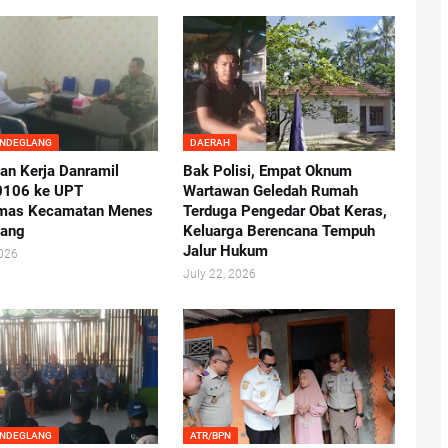
ANDEGLANG
DAERAH
an Kerja Danramil
Bak Polisi, Empat Oknum
0106 ke UPT
Wartawan Geledah Rumah
mas Kecamatan Menes
Terduga Pengedar Obat Keras,
lang
Keluarga Berencana Tempuh
Jalur Hukum
2026
July 22, 2026
ANDEGLANG
ATR/BPN