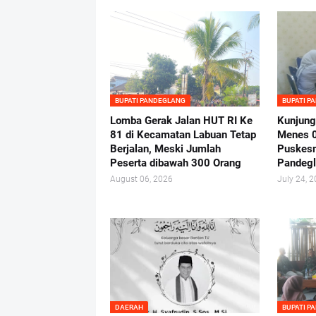
BUPATI PANDEGLANG
BUPATI P
Lomba Gerak Jalan HUT RI Ke
Kunjung
81 di Kecamatan Labuan Tetap
Menes 
Berjalan, Meski Jumlah
Puskes
Peserta dibawah 300 Orang
Pandeg
August 06, 2026
July 24, 
DAERAH
BUPATI P