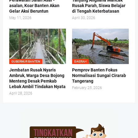
Perawatan Jalan Asal -
Tanjung Angsana Mancak
asalan, Koar Banten Akan
Rusak Parah, Siswa Belajar
Gelar Aksi Beruntun
di Tengah Keterbatasan
May 11, 2026
April 30, 2026
GUBERNUR BANTEN
DAERAH
Jembatan Rusak Nyaris
Pemprov Banten Fokus
Ambruk, Warga Desa Bojong
Normalisasi Sungai Cirarab
Menteng Desak Pemkab
Tangerang
Lebak Ambil Tindakan Nyata
February 25, 2026
April 28, 2026