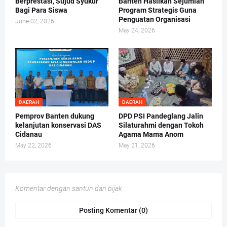
Berprestasi, Sujud Syukur
Banten Hasilkan Sejumlah
Bagi Para Siswa
Program Strategis Guna
Penguatan Organisasi
June 02, 2026
May 24, 2026
DAERAH
DAERAH
Pemprov Banten dukung
DPD PSI Pandeglang Jalin
kelanjutan konservasi DAS
Silaturahmi dengan Tokoh
Cidanau
Agama Mama Anom
May 22, 2026
May 21, 2026
Komentar dengan santun dan bijak
Posting Komentar (0)