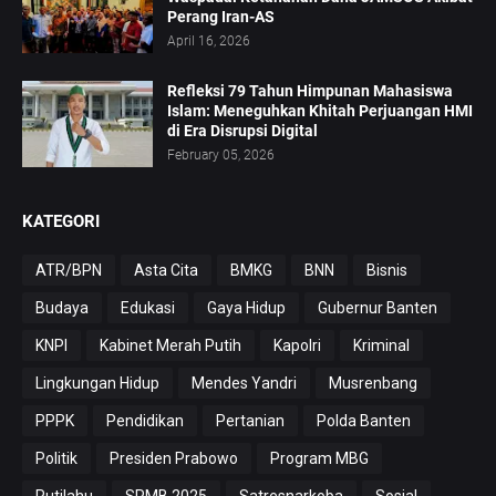
Perang Iran-AS
April 16, 2026
Refleksi 79 Tahun Himpunan Mahasiswa
Islam: Meneguhkan Khitah Perjuangan HMI
di Era Disrupsi Digital
February 05, 2026
KATEGORI
ATR/BPN
Asta Cita
BMKG
BNN
Bisnis
Budaya
Edukasi
Gaya Hidup
Gubernur Banten
KNPI
Kabinet Merah Putih
Kapolri
Kriminal
Lingkungan Hidup
Mendes Yandri
Musrenbang
PPPK
Pendidikan
Pertanian
Polda Banten
Politik
Presiden Prabowo
Program MBG
Rutilahu
SPMB 2025
Satresnarkoba
Sosial