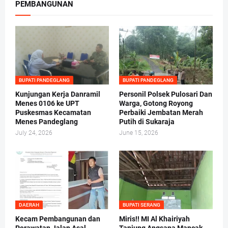
PEMBANGUNAN
BUPATI PANDEGLANG
BUPATI PANDEGLANG
Kunjungan Kerja Danramil
Personil Polsek Pulosari Dan
Menes 0106 ke UPT
Warga, Gotong Royong
Puskesmas Kecamatan
Perbaiki Jembatan Merah
Menes Pandeglang
Putih di Sukaraja
July 24, 2026
June 15, 2026
DAERAH
BUPATI SERANG
Kecam Pembangunan dan
Miris!! MI Al Khairiyah