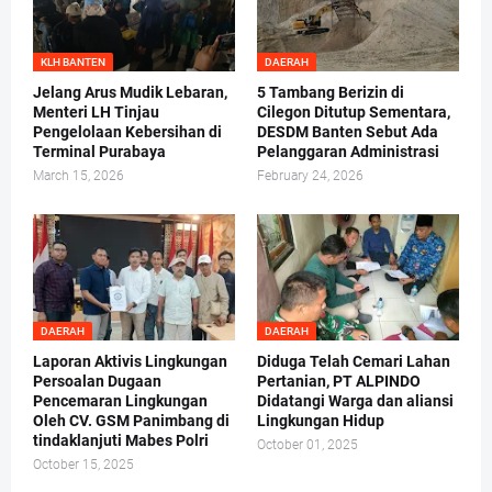
KLH BANTEN
DAERAH
Jelang Arus Mudik Lebaran,
5 Tambang Berizin di
Menteri LH Tinjau
Cilegon Ditutup Sementara,
Pengelolaan Kebersihan di
DESDM Banten Sebut Ada
Terminal Purabaya
Pelanggaran Administrasi
March 15, 2026
February 24, 2026
DAERAH
DAERAH
Laporan Aktivis Lingkungan
Diduga Telah Cemari Lahan
Persoalan Dugaan
Pertanian, PT ALPINDO
Pencemaran Lingkungan
Didatangi Warga dan aliansi
Oleh CV. GSM Panimbang di
Lingkungan Hidup
tindaklanjuti Mabes Polri
October 01, 2025
October 15, 2025