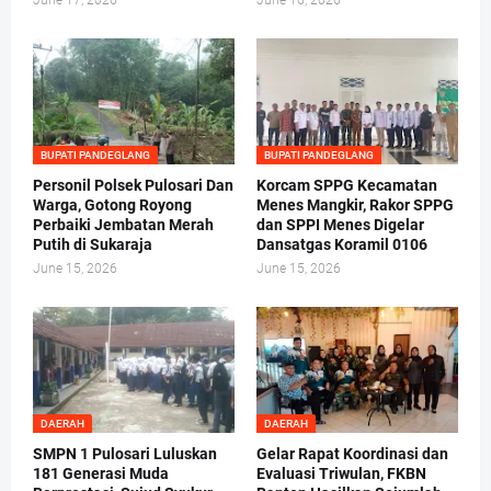
June 17, 2026
June 16, 2026
BUPATI PANDEGLANG
BUPATI PANDEGLANG
Personil Polsek Pulosari Dan
Korcam SPPG Kecamatan
Warga, Gotong Royong
Menes Mangkir, Rakor SPPG
Perbaiki Jembatan Merah
dan SPPI Menes Digelar
Putih di Sukaraja
Dansatgas Koramil 0106
June 15, 2026
June 15, 2026
DAERAH
DAERAH
SMPN 1 Pulosari Luluskan
Gelar Rapat Koordinasi dan
181 Generasi Muda
Evaluasi Triwulan, FKBN