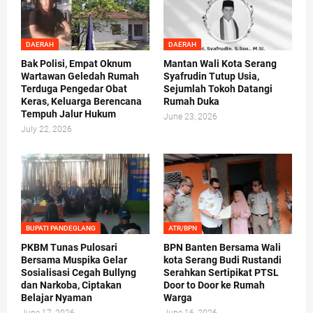
DAERAH
DAERAH
Bak Polisi, Empat Oknum
Mantan Wali Kota Serang
Wartawan Geledah Rumah
Syafrudin Tutup Usia,
Terduga Pengedar Obat
Sejumlah Tokoh Datangi
Keras, Keluarga Berencana
Rumah Duka
Tempuh Jalur Hukum
June 23, 2026
July 22, 2026
BUPATI PANDEGLANG
ATR/BPN
PKBM Tunas Pulosari
BPN Banten Bersama Wali
Bersama Muspika Gelar
kota Serang Budi Rustandi
Sosialisasi Cegah Bullyng
Serahkan Sertipikat PTSL
dan Narkoba, Ciptakan
Door to Door ke Rumah
Belajar Nyaman
Warga