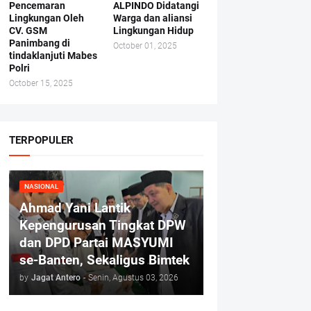
Pencemaran
ALPINDO Didatangi
Lingkungan Oleh
Warga dan aliansi
CV. GSM
Lingkungan Hidup
Panimbang di
October 01, 2025
tindaklanjuti Mabes
Polri
October 15, 2025
TERPOPULER
NASIONAL
Ahmad Yani Lantik
Kepengurusan Tingkat DPW
dan DPD Partai MASYUMI
se-Banten, Sekaligus Bimtek
by
Jagat Antero
-
Senin, Agustus 03, 2026