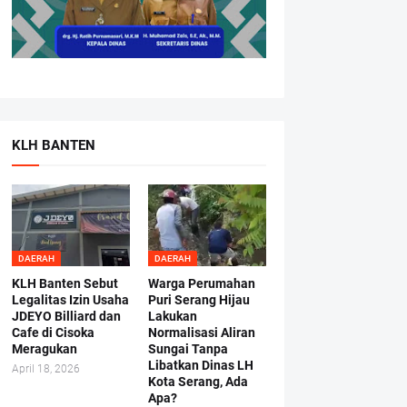
KLH BANTEN
DAERAH
DAERAH
KLH Banten Sebut
Warga Perumahan
Legalitas Izin Usaha
Puri Serang Hijau
JDEYO Billiard dan
Lakukan
Cafe di Cisoka
Normalisasi Aliran
Meragukan
Sungai Tanpa
Libatkan Dinas LH
April 18, 2026
Kota Serang, Ada
Apa?