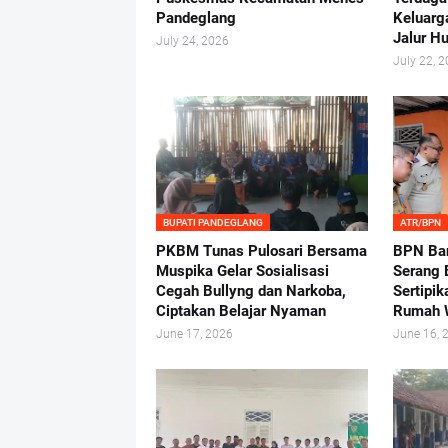
Pandeglang
Keluarg
Jalur H
July 24, 2026
July 22, 
BUPATI PANDEGLANG
ATR/BPN
PKBM Tunas Pulosari Bersama
BPN Ban
Muspika Gelar Sosialisasi
Serang 
Cegah Bullyng dan Narkoba,
Sertipik
Ciptakan Belajar Nyaman
Rumah 
June 17, 2026
June 16, 