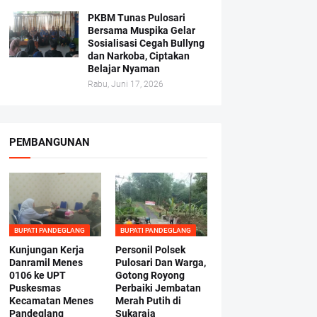
PKBM Tunas Pulosari
Bersama Muspika Gelar
Sosialisasi Cegah Bullyng
dan Narkoba, Ciptakan
Belajar Nyaman
Rabu, Juni 17, 2026
PEMBANGUNAN
BUPATI PANDEGLANG
BUPATI PANDEGLANG
Kunjungan Kerja
Personil Polsek
Danramil Menes
Pulosari Dan Warga,
0106 ke UPT
Gotong Royong
Puskesmas
Perbaiki Jembatan
Kecamatan Menes
Merah Putih di
Pandeglang
Sukaraja