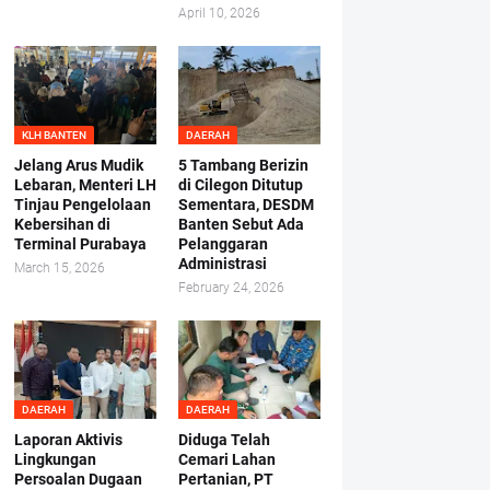
April 10, 2026
KLH BANTEN
DAERAH
Jelang Arus Mudik
5 Tambang Berizin
Lebaran, Menteri LH
di Cilegon Ditutup
Tinjau Pengelolaan
Sementara, DESDM
Kebersihan di
Banten Sebut Ada
Terminal Purabaya
Pelanggaran
Administrasi
March 15, 2026
February 24, 2026
DAERAH
DAERAH
Laporan Aktivis
Diduga Telah
Lingkungan
Cemari Lahan
Persoalan Dugaan
Pertanian, PT