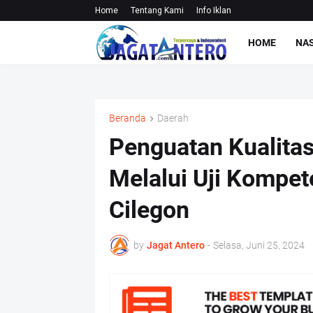
Home
Tentang Kami
Info Iklan
HOME
NA
Beranda
Daerah
Penguatan Kualita
Melalui Uji Kompete
Cilegon
by
Jagat Antero
-
Selasa, Juni 25, 2024