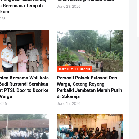
a Berencana Tempuh
June 23, 2026
ukum
2026
BUPATI PANDEGLANG
ten Bersama Wali kota
Personil Polsek Pulosari Dan
Budi Rustandi Serahkan
Warga, Gotong Royong
at PTSL Door to Door ke
Perbaiki Jembatan Merah Putih
Warga
di Sukaraja
2026
June 15, 2026