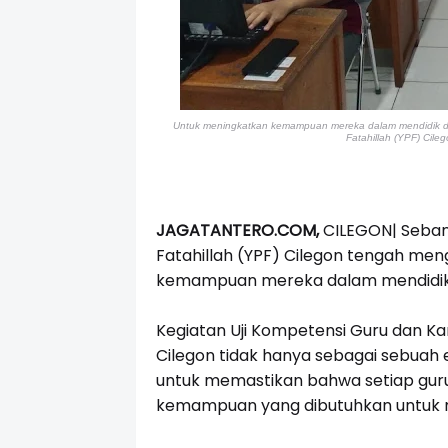
Untuk meningkatkan kemampuan mereka dalam mendidik d
Fatahillah (YPF) Cileg
JAGATANTERO.COM,
CILEGON| Sebany
Fatahillah (YPF) Cilegon tengah men
kemampuan mereka dalam mendidik 
Kegiatan Uji Kompetensi Guru dan Ka
Cilegon tidak hanya sebagai sebuah e
untuk memastikan bahwa setiap guru 
kemampuan yang dibutuhkan untuk m