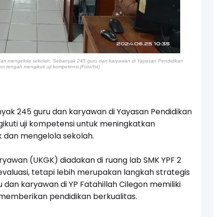
an mengelola sekolah,
Sebanyak 245 guru dan karyawan di Yayasan Pendidikan
on tengah mengikuti uji kompetensi.(Foto/Ist)
ak 245 guru dan karyawan di Yayasan Pendidikan
gikuti uji kompetensi untuk meningkatkan
dan mengelola sekolah.
ryawan (UKGK) diadakan di ruang lab SMK YPF 2
valuasi, tetapi lebih merupakan langkah strategis
dan karyawan di YP Fatahillah Cilegon memiliki
emberikan pendidikan berkualitas.