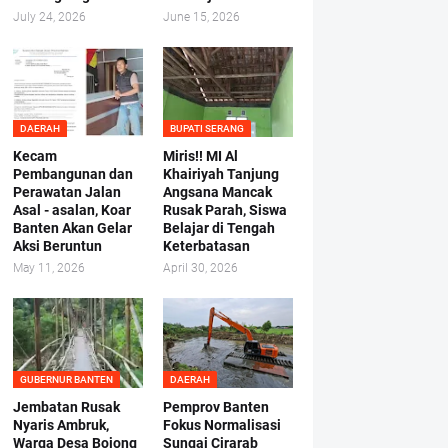
July 24, 2026
June 15, 2026
DAERAH
BUPATI SERANG
Kecam
Miris!! MI Al
Pembangunan dan
Khairiyah Tanjung
Perawatan Jalan
Angsana Mancak
Asal - asalan, Koar
Rusak Parah, Siswa
Banten Akan Gelar
Belajar di Tengah
Aksi Beruntun
Keterbatasan
May 11, 2026
April 30, 2026
GUBERNUR BANTEN
DAERAH
Jembatan Rusak
Pemprov Banten
Nyaris Ambruk,
Fokus Normalisasi
Warga Desa Bojong
Sungai Cirarab