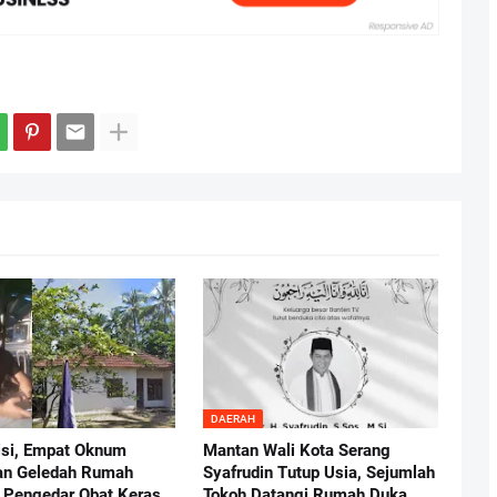
DAERAH
isi, Empat Oknum
Mantan Wali Kota Serang
an Geledah Rumah
Syafrudin Tutup Usia, Sejumlah
 Pengedar Obat Keras,
Tokoh Datangi Rumah Duka