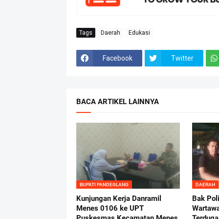
Tags
Daerah
Edukasi
Facebook
Twitter
BACA ARTIKEL LAINNYA
BUPATI PANDEGLANG
DAERAH
Kunjungan Kerja Danramil
Bak Pol
Menes 0106 ke UPT
Wartaw
Puskesmas Kecamatan Menes
Terduga