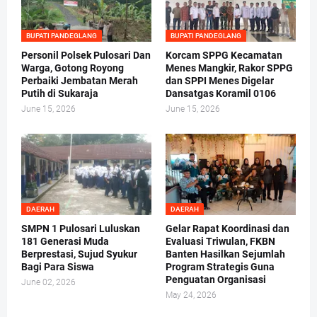
BUPATI PANDEGLANG
BUPATI PANDEGLANG
Personil Polsek Pulosari Dan
Korcam SPPG Kecamatan
Warga, Gotong Royong
Menes Mangkir, Rakor SPPG
Perbaiki Jembatan Merah
dan SPPI Menes Digelar
Putih di Sukaraja
Dansatgas Koramil 0106
June 15, 2026
June 15, 2026
DAERAH
DAERAH
SMPN 1 Pulosari Luluskan
Gelar Rapat Koordinasi dan
181 Generasi Muda
Evaluasi Triwulan, FKBN
Berprestasi, Sujud Syukur
Banten Hasilkan Sejumlah
Bagi Para Siswa
Program Strategis Guna
Penguatan Organisasi
June 02, 2026
May 24, 2026