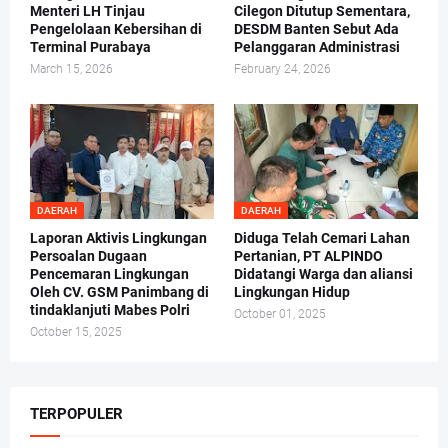
Menteri LH Tinjau
Cilegon Ditutup Sementara,
Pengelolaan Kebersihan di
DESDM Banten Sebut Ada
Terminal Purabaya
Pelanggaran Administrasi
March 15, 2026
February 24, 2026
DAERAH
DAERAH
Laporan Aktivis Lingkungan
Diduga Telah Cemari Lahan
Persoalan Dugaan
Pertanian, PT ALPINDO
Pencemaran Lingkungan
Didatangi Warga dan aliansi
Oleh CV. GSM Panimbang di
Lingkungan Hidup
tindaklanjuti Mabes Polri
October 01, 2025
October 15, 2025
TERPOPULER