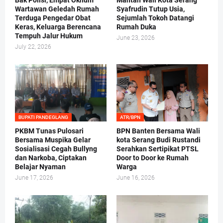
Bak Polisi, Empat Oknum
Mantan Wali Kota Serang
Wartawan Geledah Rumah
Syafrudin Tutup Usia,
Terduga Pengedar Obat
Sejumlah Tokoh Datangi
Keras, Keluarga Berencana
Rumah Duka
Tempuh Jalur Hukum
June 23, 2026
July 22, 2026
BUPATI PANDEGLANG
ATR/BPN
PKBM Tunas Pulosari
BPN Banten Bersama Wali
Bersama Muspika Gelar
kota Serang Budi Rustandi
Sosialisasi Cegah Bullyng
Serahkan Sertipikat PTSL
dan Narkoba, Ciptakan
Door to Door ke Rumah
Belajar Nyaman
Warga
June 17, 2026
June 16, 2026