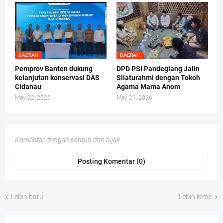
DAERAH
DAERAH
Pemprov Banten dukung
DPD PSI Pandeglang Jalin
kelanjutan konservasi DAS
Silaturahmi dengan Tokoh
Cidanau
Agama Mama Anom
May 22, 2026
May 21, 2026
Komentar dengan santun dan bijak
Posting Komentar (0)
Lebih baru
Lebih lama