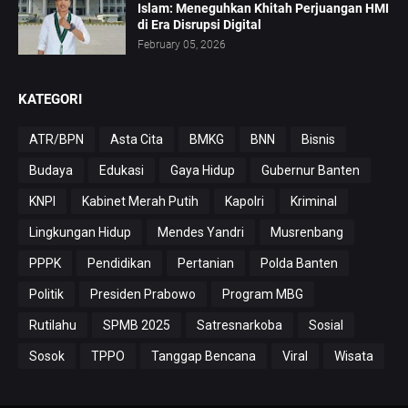
Islam: Meneguhkan Khitah Perjuangan HMI
di Era Disrupsi Digital
February 05, 2026
KATEGORI
ATR/BPN
Asta Cita
BMKG
BNN
Bisnis
Budaya
Edukasi
Gaya Hidup
Gubernur Banten
KNPI
Kabinet Merah Putih
Kapolri
Kriminal
Lingkungan Hidup
Mendes Yandri
Musrenbang
PPPK
Pendidikan
Pertanian
Polda Banten
Politik
Presiden Prabowo
Program MBG
Rutilahu
SPMB 2025
Satresnarkoba
Sosial
Sosok
TPPO
Tanggap Bencana
Viral
Wisata