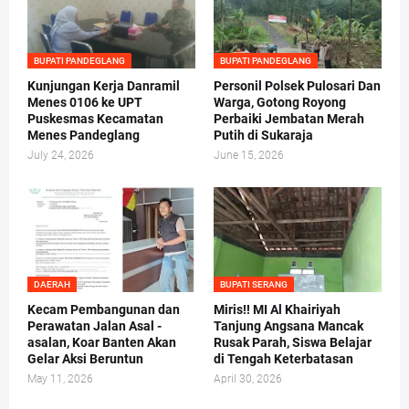
BUPATI PANDEGLANG
BUPATI PANDEGLANG
Kunjungan Kerja Danramil
Personil Polsek Pulosari Dan
Menes 0106 ke UPT
Warga, Gotong Royong
Puskesmas Kecamatan
Perbaiki Jembatan Merah
Menes Pandeglang
Putih di Sukaraja
July 24, 2026
June 15, 2026
DAERAH
BUPATI SERANG
Kecam Pembangunan dan
Miris!! MI Al Khairiyah
Perawatan Jalan Asal -
Tanjung Angsana Mancak
asalan, Koar Banten Akan
Rusak Parah, Siswa Belajar
Gelar Aksi Beruntun
di Tengah Keterbatasan
May 11, 2026
April 30, 2026