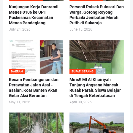
Kunjungan Kerja Danramil
Personil Polsek Pulosari Dan
Menes 0106 ke UPT
Warga, Gotong Royong
Puskesmas Kecamatan
Perbaiki Jembatan Merah
Menes Pandeglang
Putih di Sukaraja
July 24, 2026
June 15, 2026
DAERAH
BUPATI SERANG
Kecam Pembangunan dan
Miris!! MI Al Khairiyah
Perawatan Jalan Asal -
Tanjung Angsana Mancak
asalan, Koar Banten Akan
Rusak Parah, Siswa Belajar
Gelar Aksi Beruntun
di Tengah Keterbatasan
May 11, 2026
April 30, 2026