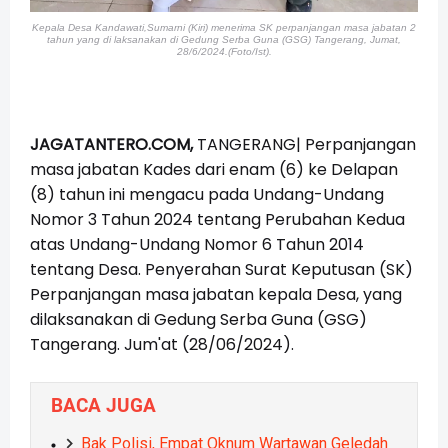
Kepala Desa Kandawati,Sumarni (Kiri) menerima SK perpanjangan masa jabatan 2
tahun yang di laksanakan di Gedung Serba Guna (GSG) Tangerang, Jumat,
28/6/2024.(Foto/Ist).
JAGATANTERO.COM,
TANGERANG| Perpanjangan
masa jabatan Kades dari enam (6) ke Delapan
(8) tahun ini mengacu pada Undang-Undang
Nomor 3 Tahun 2024 tentang Perubahan Kedua
atas Undang-Undang Nomor 6 Tahun 2014
tentang Desa. Penyerahan Surat Keputusan (SK)
Perpanjangan masa jabatan kepala Desa, yang
dilaksanakan di Gedung Serba Guna (GSG)
Tangerang. Jum'at (28/06/2024).
BACA JUGA
Bak Polisi, Empat Oknum Wartawan Geledah