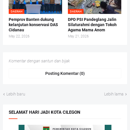
DAERAH
DAERAH
Pemprov Banten dukung
DPD PSI Pandeglang Jalin
kelanjutan konservasi DAS
Silaturahmi dengan Tokoh
Cidanau
Agama Mama Anom
May 22, 2026
May 21, 2026
Komentar dengan santun dan bijak
Posting Komentar (0)
Lebih baru
Lebih lama
SELAMAT HARI JADI KOTA CILEGON