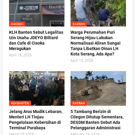
DAERAH
DAERAH
KLH Banten Sebut Legalitas
Warga Perumahan Puri
Izin Usaha JDEYO Billiard
Serang Hijau Lakukan
dan Cafe di Cisoka
Normalisasi Aliran Sungai
Meragukan
Tanpa Libatkan Dinas LH
Kota Serang, Ada Apa?
April 18, 2026
April 10, 2026
KLH BANTEN
DAERAH
Jelang Arus Mudik Lebaran,
5 Tambang Berizin di
Menteri LH Tinjau
Cilegon Ditutup Sementara,
Pengelolaan Kebersihan di
DESDM Banten Sebut Ada
Terminal Purabaya
Pelanggaran Administrasi
March 15, 2026
February 24, 2026