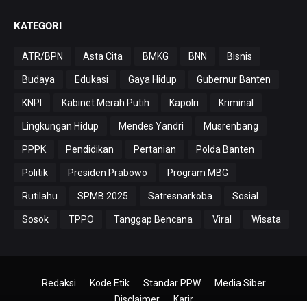
KATEGORI
ATR/BPN
Asta Cita
BMKG
BNN
Bisnis
Budaya
Edukasi
Gaya Hidup
Gubernur Banten
KNPI
Kabinet Merah Putih
Kapolri
Kriminal
Lingkungan Hidup
Mendes Yandri
Musrenbang
PPPK
Pendidikan
Pertanian
Polda Banten
Politik
Presiden Prabowo
Program MBG
Rutilahu
SPMB 2025
Satresnarkoba
Sosial
Sosok
TPPO
Tanggap Bencana
Viral
Wisata
Redaksi
Kode Etik
Standar PPW
Media Siber
Disclaimer
Karir