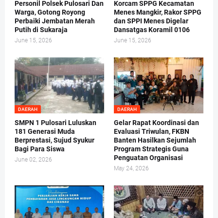
Personil Polsek Pulosari Dan
Korcam SPPG Kecamatan
Warga, Gotong Royong
Menes Mangkir, Rakor SPPG
Perbaiki Jembatan Merah
dan SPPI Menes Digelar
Putih di Sukaraja
Dansatgas Koramil 0106
June 15, 2026
June 15, 2026
DAERAH
DAERAH
SMPN 1 Pulosari Luluskan
Gelar Rapat Koordinasi dan
181 Generasi Muda
Evaluasi Triwulan, FKBN
Berprestasi, Sujud Syukur
Banten Hasilkan Sejumlah
Bagi Para Siswa
Program Strategis Guna
Penguatan Organisasi
June 02, 2026
May 24, 2026