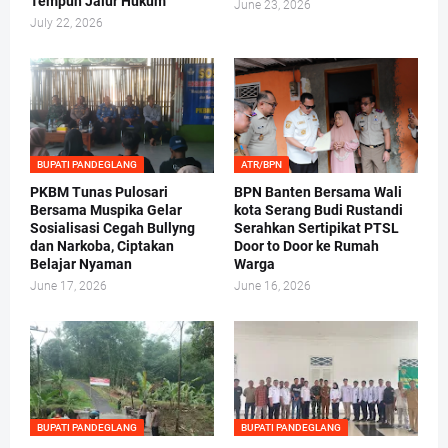
Tempuh Jalur Hukum
June 23, 2026
July 22, 2026
BUPATI PANDEGLANG
ATR/BPN
PKBM Tunas Pulosari
BPN Banten Bersama Wali
Bersama Muspika Gelar
kota Serang Budi Rustandi
Sosialisasi Cegah Bullyng
Serahkan Sertipikat PTSL
dan Narkoba, Ciptakan
Door to Door ke Rumah
Belajar Nyaman
Warga
June 17, 2026
June 16, 2026
BUPATI PANDEGLANG
BUPATI PANDEGLANG