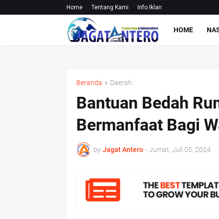
Home
Tentang Kami
Info Iklan
HOME
NA
Beranda
Daerah
Bantuan Bedah Rum
Bermanfaat Bagi 
by
Jagat Antero
-
Jumat, Juli 05, 2024