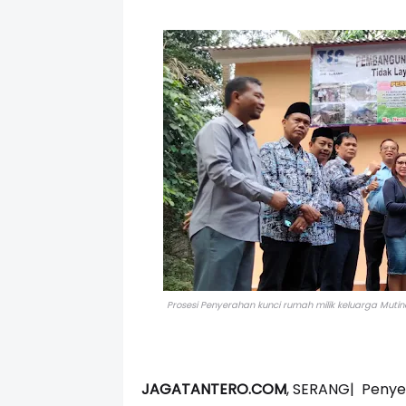
Prosesi Penyerahan kunci rumah milik keluarga Mut
JAGATANTERO.COM
, SERANG| Penye