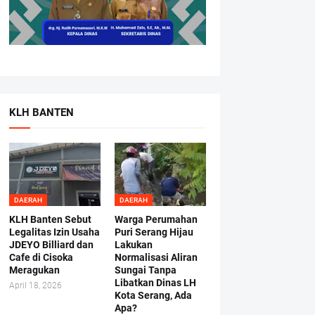
KLH BANTEN
DAERAH
DAERAH
KLH Banten Sebut
Warga Perumahan
Legalitas Izin Usaha
Puri Serang Hijau
JDEYO Billiard dan
Lakukan
Cafe di Cisoka
Normalisasi Aliran
Meragukan
Sungai Tanpa
Libatkan Dinas LH
April 18, 2026
Kota Serang, Ada
Apa?