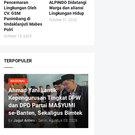
Pencemaran
ALPINDO Didatangi
Lingkungan Oleh
Warga dan aliansi
CV. GSM
Lingkungan Hidup
Panimbang di
October 01, 2025
tindaklanjuti Mabes
Polri
October 15, 2025
TERPOPULER
NASIONAL
Ahmad Yani Lantik
Kepengurusan Tingkat DPW
dan DPD Partai MASYUMI
se-Banten, Sekaligus Bimtek
by
Jagat Antero
-
Senin, Agustus 03, 2026