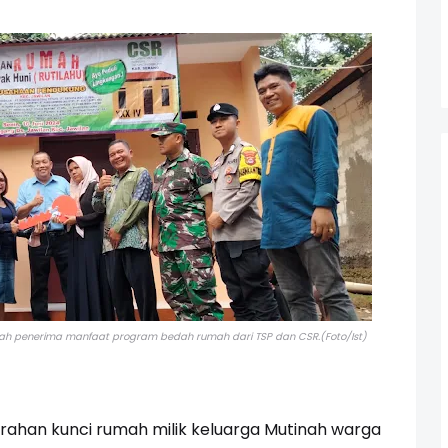
inah penerima manfaat program bedah rumah dari TSP dan CSR.(Foto/Ist)
rahan kunci rumah milik keluarga Mutinah warga