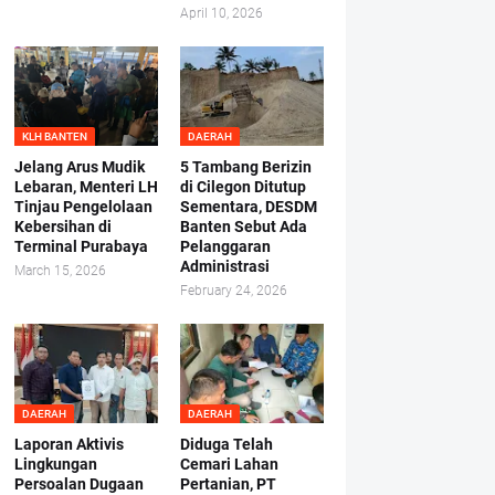
April 10, 2026
KLH BANTEN
DAERAH
Jelang Arus Mudik
5 Tambang Berizin
Lebaran, Menteri LH
di Cilegon Ditutup
Tinjau Pengelolaan
Sementara, DESDM
Kebersihan di
Banten Sebut Ada
Terminal Purabaya
Pelanggaran
Administrasi
March 15, 2026
February 24, 2026
DAERAH
DAERAH
Laporan Aktivis
Diduga Telah
Lingkungan
Cemari Lahan
Persoalan Dugaan
Pertanian, PT