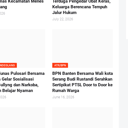
mas Kecamatan Menes
Terduga Pengedar Obat Keras,
lang
Keluarga Berencana Tempuh
Jalur Hukum
2026
July 22, 2026
ANDEGLANG
ATR/BPN
nas Pulosari Bersama
BPN Banten Bersama Wali kota
 Gelar Sosialisasi
Serang Budi Rustandi Serahkan
ullyng dan Narkoba,
Sertipikat PTSL Door to Door ke
n Belajar Nyaman
Rumah Warga
2026
June 16, 2026