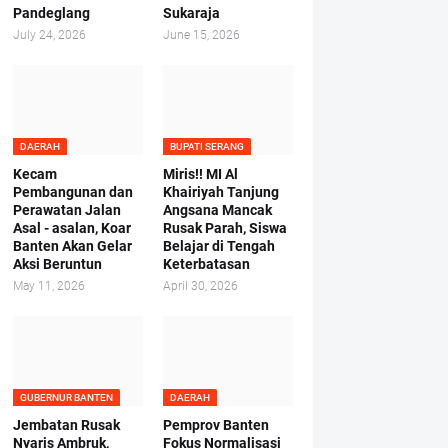
Pandeglang
Sukaraja
July 24, 2026
June 15, 2026
DAERAH
BUPATI SERANG
Kecam
Miris!! MI Al
Pembangunan dan
Khairiyah Tanjung
Perawatan Jalan
Angsana Mancak
Asal - asalan, Koar
Rusak Parah, Siswa
Banten Akan Gelar
Belajar di Tengah
Aksi Beruntun
Keterbatasan
May 11, 2026
April 30, 2026
GUBERNUR BANTEN
DAERAH
Jembatan Rusak
Pemprov Banten
Nyaris Ambruk,
Fokus Normalisasi