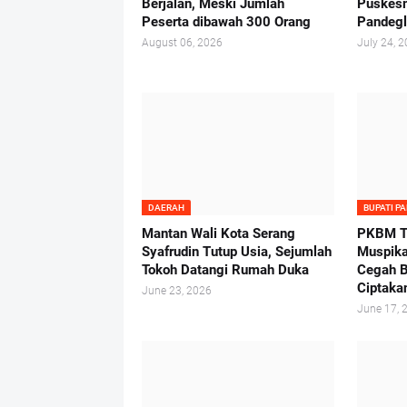
Berjalan, Meski Jumlah
Puskes
Peserta dibawah 300 Orang
Pandeg
August 06, 2026
July 24, 
DAERAH
BUPATI P
Mantan Wali Kota Serang
PKBM Tu
Syafrudin Tutup Usia, Sejumlah
Muspika
Tokoh Datangi Rumah Duka
Cegah B
Ciptaka
June 23, 2026
June 17, 