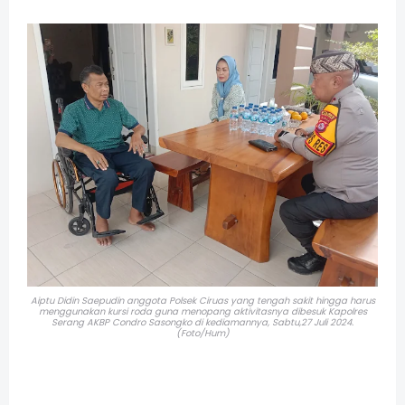
Aiptu Didin Saepudin anggota Polsek Ciruas yang tengah sakit hingga harus
menggunakan kursi roda guna menopang aktivitasnya dibesuk Kapolres
Serang AKBP Condro Sasongko di kediamannya, Sabtu,27 Juli 2024.
(Foto/Hum)