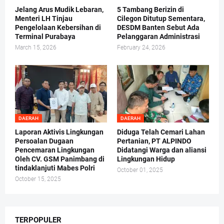
Jelang Arus Mudik Lebaran,
5 Tambang Berizin di
Menteri LH Tinjau
Cilegon Ditutup Sementara,
Pengelolaan Kebersihan di
DESDM Banten Sebut Ada
Terminal Purabaya
Pelanggaran Administrasi
March 15, 2026
February 24, 2026
DAERAH
DAERAH
Laporan Aktivis Lingkungan
Diduga Telah Cemari Lahan
Persoalan Dugaan
Pertanian, PT ALPINDO
Pencemaran Lingkungan
Didatangi Warga dan aliansi
Oleh CV. GSM Panimbang di
Lingkungan Hidup
tindaklanjuti Mabes Polri
October 01, 2025
October 15, 2025
TERPOPULER