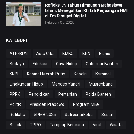
Refleksi 79 Tahun Himpunan Mahasiswa
Islam: Meneguhkan Khitah Perjuangan HMI
di Era Disrupsi Digital
February 05, 2026
KATEGORI
ATR/BPN
Asta Cita
BMKG
BNN
Bisnis
Budaya
Edukasi
Gaya Hidup
Gubernur Banten
KNPI
Kabinet Merah Putih
Kapolri
Kriminal
Lingkungan Hidup
Mendes Yandri
Musrenbang
PPPK
Pendidikan
Pertanian
Polda Banten
Politik
Presiden Prabowo
Program MBG
Rutilahu
SPMB 2025
Satresnarkoba
Sosial
Sosok
TPPO
Tanggap Bencana
Viral
Wisata