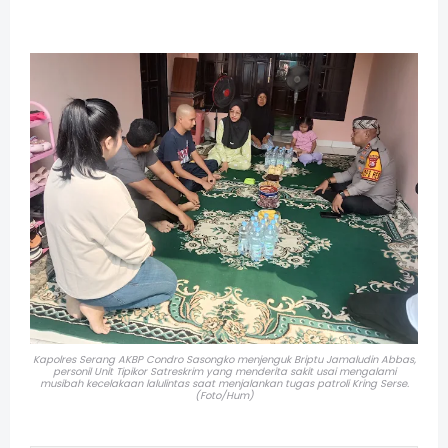
Kapolres Serang AKBP Condro Sasongko menjenguk
Briptu Jamaludin Abbas,
personil Unit Tipikor Satreskrim yang menderita sakit
usai mengalami
musibah kecelakaan lalulintas saat menjalankan tugas patroli Kring Serse.
(Foto/Hum)