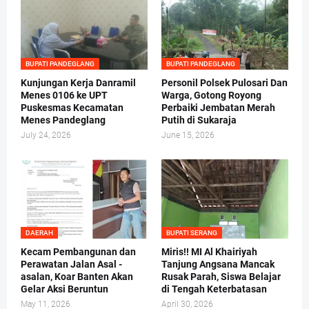
BUPATI PANDEGLANG
BUPATI PANDEGLANG
Kunjungan Kerja Danramil
Personil Polsek Pulosari Dan
Menes 0106 ke UPT
Warga, Gotong Royong
Puskesmas Kecamatan
Perbaiki Jembatan Merah
Menes Pandeglang
Putih di Sukaraja
July 24, 2026
June 15, 2026
DAERAH
BUPATI SERANG
Kecam Pembangunan dan
Miris!! MI Al Khairiyah
Perawatan Jalan Asal -
Tanjung Angsana Mancak
asalan, Koar Banten Akan
Rusak Parah, Siswa Belajar
Gelar Aksi Beruntun
di Tengah Keterbatasan
May 11, 2026
April 30, 2026