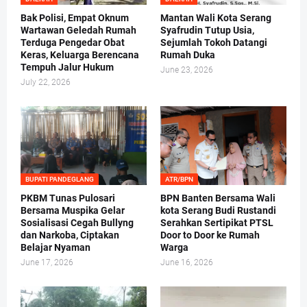
Bak Polisi, Empat Oknum
Mantan Wali Kota Serang
Wartawan Geledah Rumah
Syafrudin Tutup Usia,
Terduga Pengedar Obat
Sejumlah Tokoh Datangi
Keras, Keluarga Berencana
Rumah Duka
Tempuh Jalur Hukum
June 23, 2026
July 22, 2026
BUPATI PANDEGLANG
ATR/BPN
PKBM Tunas Pulosari
BPN Banten Bersama Wali
Bersama Muspika Gelar
kota Serang Budi Rustandi
Sosialisasi Cegah Bullyng
Serahkan Sertipikat PTSL
dan Narkoba, Ciptakan
Door to Door ke Rumah
Belajar Nyaman
Warga
June 17, 2026
June 16, 2026