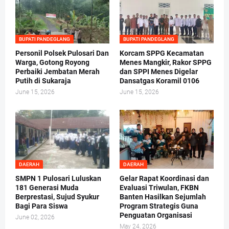
BUPATI PANDEGLANG
BUPATI PANDEGLANG
Personil Polsek Pulosari Dan
Korcam SPPG Kecamatan
Warga, Gotong Royong
Menes Mangkir, Rakor SPPG
Perbaiki Jembatan Merah
dan SPPI Menes Digelar
Putih di Sukaraja
Dansatgas Koramil 0106
June 15, 2026
June 15, 2026
DAERAH
DAERAH
SMPN 1 Pulosari Luluskan
Gelar Rapat Koordinasi dan
181 Generasi Muda
Evaluasi Triwulan, FKBN
Berprestasi, Sujud Syukur
Banten Hasilkan Sejumlah
Bagi Para Siswa
Program Strategis Guna
Penguatan Organisasi
June 02, 2026
May 24, 2026