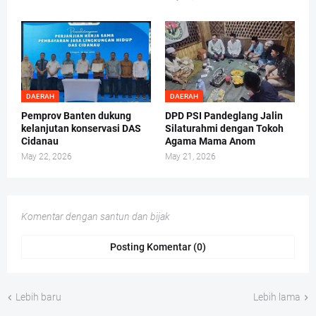
DAERAH
DAERAH
Pemprov Banten dukung
DPD PSI Pandeglang Jalin
kelanjutan konservasi DAS
Silaturahmi dengan Tokoh
Cidanau
Agama Mama Anom
May 22, 2026
May 21, 2026
Komentar dengan santun dan bijak
Posting Komentar (0)
Lebih baru
Lebih lama