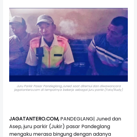
Juru Parkir Pasar Pandeglang,Juned saat ditemui dan diwawancara
jagatantero.com di tempatnya bekerja sebagai juru parkir.(Foto/Rudy)
JAGATANTERO.COM,
PANDEGLANG| Juned dan
Asep, juru parkir (Jukir) pasar Pandeglang
mengaku merasa bingung dengan adanya