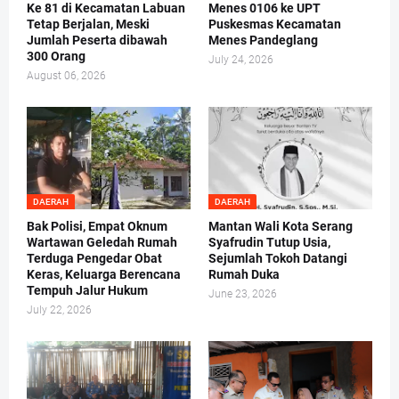
Ke 81 di Kecamatan Labuan
Menes 0106 ke UPT
Tetap Berjalan, Meski
Puskesmas Kecamatan
Jumlah Peserta dibawah
Menes Pandeglang
300 Orang
July 24, 2026
August 06, 2026
DAERAH
DAERAH
Bak Polisi, Empat Oknum
Mantan Wali Kota Serang
Wartawan Geledah Rumah
Syafrudin Tutup Usia,
Terduga Pengedar Obat
Sejumlah Tokoh Datangi
Keras, Keluarga Berencana
Rumah Duka
Tempuh Jalur Hukum
June 23, 2026
July 22, 2026