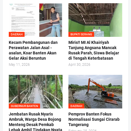
DAERAH
BUPATI SERANG
Kecam Pembangunan dan
Miris!! MI Al Khairiyah
Perawatan Jalan Asal -
Tanjung Angsana Mancak
asalan, Koar Banten Akan
Rusak Parah, Siswa Belajar
Gelar Aksi Beruntun
di Tengah Keterbatasan
May 11, 2026
April 30, 2026
GUBERNUR BANTEN
DAERAH
Jembatan Rusak Nyaris
Pemprov Banten Fokus
Ambruk, Warga Desa Bojong
Normalisasi Sungai Cirarab
Menteng Desak Pemkab
Tangerang
Lebak Ambil Tindakan Nyata