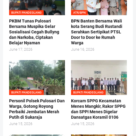
BUPATI PANDEGLANG
ATR/BPN
PKBM Tunas Pulosari
BPN Banten Bersama Wali
Bersama Muspika Gelar
kota Serang Budi Rustandi
Sosialisasi Cegah Bullyng
Serahkan Sertipikat PTSL
dan Narkoba, Ciptakan
Door to Door ke Rumah
Belajar Nyaman
Warga
June 17, 2026
June 16, 2026
BUPATI PANDEGLANG
BUPATI PANDEGLANG
Personil Polsek Pulosari Dan
Korcam SPPG Kecamatan
Warga, Gotong Royong
Menes Mangkir, Rakor SPPG
Perbaiki Jembatan Merah
dan SPPI Menes Digelar
Putih di Sukaraja
Dansatgas Koramil 0106
June 15, 2026
June 15, 2026