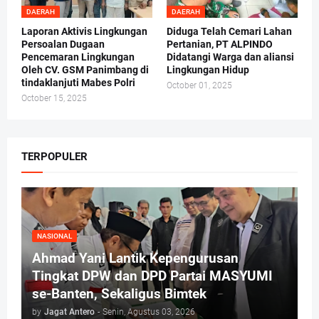
DAERAH
DAERAH
Laporan Aktivis Lingkungan
Diduga Telah Cemari Lahan
Persoalan Dugaan
Pertanian, PT ALPINDO
Pencemaran Lingkungan
Didatangi Warga dan aliansi
Oleh CV. GSM Panimbang di
Lingkungan Hidup
tindaklanjuti Mabes Polri
October 01, 2025
October 15, 2025
TERPOPULER
NASIONAL
Ahmad Yani Lantik Kepengurusan
Tingkat DPW dan DPD Partai MASYUMI
se-Banten, Sekaligus Bimtek
by
Jagat Antero
-
Senin, Agustus 03, 2026