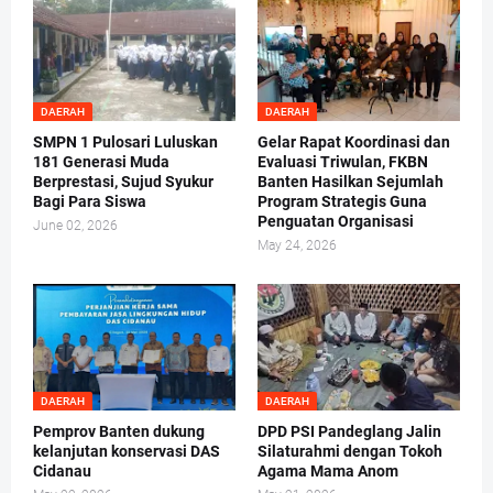
DAERAH
DAERAH
SMPN 1 Pulosari Luluskan
Gelar Rapat Koordinasi dan
181 Generasi Muda
Evaluasi Triwulan, FKBN
Berprestasi, Sujud Syukur
Banten Hasilkan Sejumlah
Bagi Para Siswa
Program Strategis Guna
Penguatan Organisasi
June 02, 2026
May 24, 2026
DAERAH
DAERAH
Pemprov Banten dukung
DPD PSI Pandeglang Jalin
kelanjutan konservasi DAS
Silaturahmi dengan Tokoh
Cidanau
Agama Mama Anom