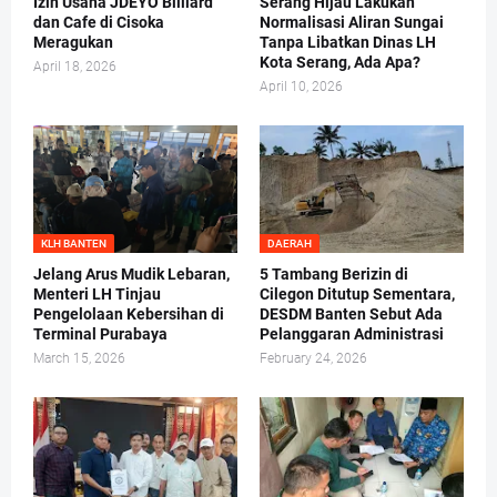
Izin Usaha JDEYO Billiard
Serang Hijau Lakukan
dan Cafe di Cisoka
Normalisasi Aliran Sungai
Meragukan
Tanpa Libatkan Dinas LH
Kota Serang, Ada Apa?
April 18, 2026
April 10, 2026
KLH BANTEN
DAERAH
Jelang Arus Mudik Lebaran,
5 Tambang Berizin di
Menteri LH Tinjau
Cilegon Ditutup Sementara,
Pengelolaan Kebersihan di
DESDM Banten Sebut Ada
Terminal Purabaya
Pelanggaran Administrasi
March 15, 2026
February 24, 2026