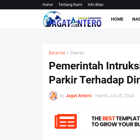
Home
Tentang Kami
Info Iklan
HOME
NA
Beranda
Daerah
Pemerintah Intruks
Parkir Terhadap D
by
Jagat Antero
-
Kamis, Juli 25, 2024