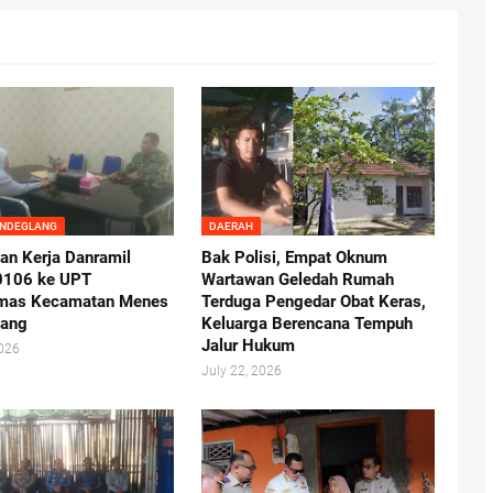
ANDEGLANG
DAERAH
an Kerja Danramil
Bak Polisi, Empat Oknum
0106 ke UPT
Wartawan Geledah Rumah
mas Kecamatan Menes
Terduga Pengedar Obat Keras,
lang
Keluarga Berencana Tempuh
Jalur Hukum
2026
July 22, 2026