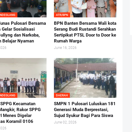
ANDEGLANG
ATR/BPN
nas Pulosari Bersama
BPN Banten Bersama Wali kota
 Gelar Sosialisasi
Serang Budi Rustandi Serahkan
ullyng dan Narkoba,
Sertipikat PTSL Door to Door ke
n Belajar Nyaman
Rumah Warga
2026
June 16, 2026
ANDEGLANG
DAERAH
 SPPG Kecamatan
SMPN 1 Pulosari Luluskan 181
angkir, Rakor SPPG
Generasi Muda Berprestasi,
I Menes Digelar
Sujud Syukur Bagi Para Siswa
as Koramil 0106
June 02, 2026
2026