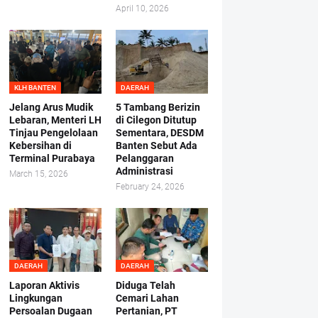
April 10, 2026
KLH BANTEN
DAERAH
Jelang Arus Mudik
5 Tambang Berizin
Lebaran, Menteri LH
di Cilegon Ditutup
Tinjau Pengelolaan
Sementara, DESDM
Kebersihan di
Banten Sebut Ada
Terminal Purabaya
Pelanggaran
Administrasi
March 15, 2026
February 24, 2026
DAERAH
DAERAH
Laporan Aktivis
Diduga Telah
Lingkungan
Cemari Lahan
Persoalan Dugaan
Pertanian, PT