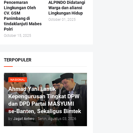
Pencemaran
ALPINDO Didatangi
Lingkungan Oleh
Warga dan aliansi
CV. GSM
Lingkungan Hidup
Panimbang di
October 01, 2025
tindaklanjuti Mabes
Polri
October 15, 2025
TERPOPULER
NASIONAL
Ahmad Yani Lantik
Kepengurusan Tingkat DPW
dan DPD Partai MASYUMI
se-Banten, Sekaligus Bimtek
by
Jagat Antero
-
Senin, Agustus 03, 2026