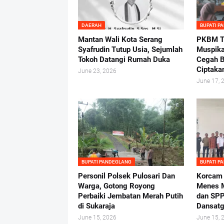
DAERAH
BUPATI P
Mantan Wali Kota Serang
PKBM Tu
Syafrudin Tutup Usia, Sejumlah
Muspika
Tokoh Datangi Rumah Duka
Cegah B
Ciptaka
June 23, 2026
June 17, 
BUPATI PANDEGLANG
BUPATI P
Personil Polsek Pulosari Dan
Korcam
Warga, Gotong Royong
Menes M
Perbaiki Jembatan Merah Putih
dan SPP
di Sukaraja
Dansatg
June 15, 2026
June 15, 