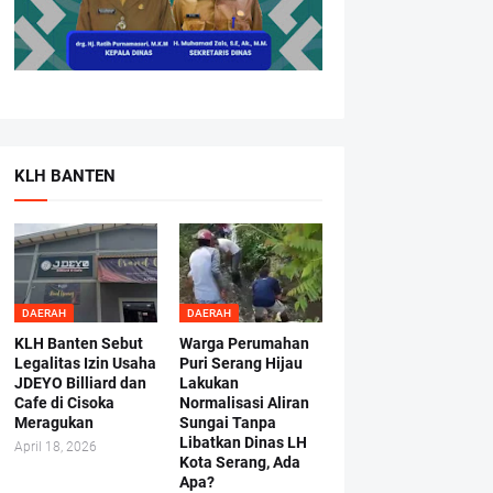
KLH BANTEN
DAERAH
DAERAH
KLH Banten Sebut
Warga Perumahan
Legalitas Izin Usaha
Puri Serang Hijau
JDEYO Billiard dan
Lakukan
Cafe di Cisoka
Normalisasi Aliran
Meragukan
Sungai Tanpa
Libatkan Dinas LH
April 18, 2026
Kota Serang, Ada
Apa?