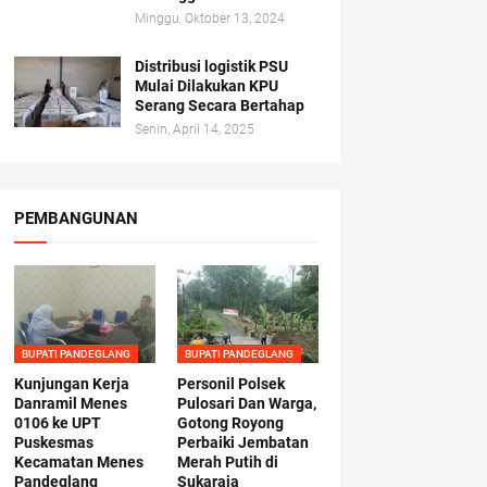
Minggu, Oktober 13, 2024
Distribusi logistik PSU
Mulai Dilakukan KPU
Serang Secara Bertahap
Senin, April 14, 2025
PEMBANGUNAN
BUPATI PANDEGLANG
BUPATI PANDEGLANG
Kunjungan Kerja
Personil Polsek
Danramil Menes
Pulosari Dan Warga,
0106 ke UPT
Gotong Royong
Puskesmas
Perbaiki Jembatan
Kecamatan Menes
Merah Putih di
Pandeglang
Sukaraja