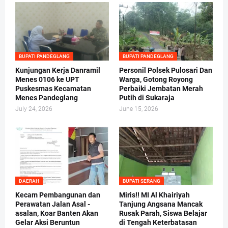
BUPATI PANDEGLANG
BUPATI PANDEGLANG
Kunjungan Kerja Danramil
Personil Polsek Pulosari Dan
Menes 0106 ke UPT
Warga, Gotong Royong
Puskesmas Kecamatan
Perbaiki Jembatan Merah
Menes Pandeglang
Putih di Sukaraja
July 24, 2026
June 15, 2026
DAERAH
BUPATI SERANG
Kecam Pembangunan dan
Miris!! MI Al Khairiyah
Perawatan Jalan Asal -
Tanjung Angsana Mancak
asalan, Koar Banten Akan
Rusak Parah, Siswa Belajar
Gelar Aksi Beruntun
di Tengah Keterbatasan