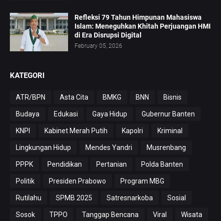
Refleksi 79 Tahun Himpunan Mahasiswa
Islam: Meneguhkan Khitah Perjuangan HMI
di Era Disrupsi Digital
February 05, 2026
KATEGORI
ATR/BPN
Asta Cita
BMKG
BNN
Bisnis
Budaya
Edukasi
Gaya Hidup
Gubernur Banten
KNPI
Kabinet Merah Putih
Kapolri
Kriminal
Lingkungan Hidup
Mendes Yandri
Musrenbang
PPPK
Pendidikan
Pertanian
Polda Banten
Politik
Presiden Prabowo
Program MBG
Rutilahu
SPMB 2025
Satresnarkoba
Sosial
Sosok
TPPO
Tanggap Bencana
Viral
Wisata