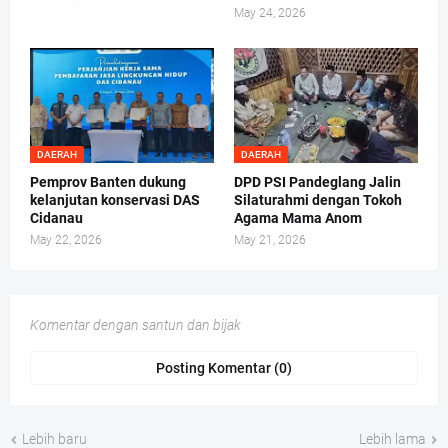
May 24, 2026
DAERAH
DAERAH
Pemprov Banten dukung
DPD PSI Pandeglang Jalin
kelanjutan konservasi DAS
Silaturahmi dengan Tokoh
Cidanau
Agama Mama Anom
May 22, 2026
May 21, 2026
Komentar dengan santun dan bijak
Posting Komentar (0)
Lebih baru
Lebih lama