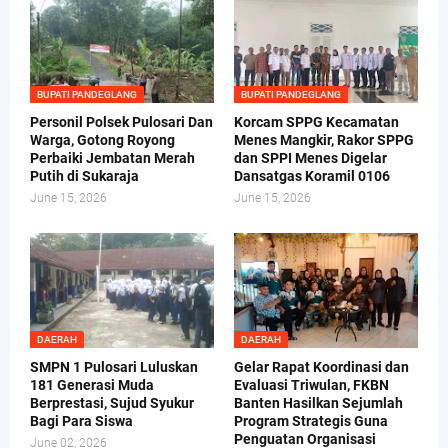
BUPATI PANDEGLANG
BUPATI PANDEGLANG
Personil Polsek Pulosari Dan
Korcam SPPG Kecamatan
Warga, Gotong Royong
Menes Mangkir, Rakor SPPG
Perbaiki Jembatan Merah
dan SPPI Menes Digelar
Putih di Sukaraja
Dansatgas Koramil 0106
June 15, 2026
June 15, 2026
DAERAH
DAERAH
SMPN 1 Pulosari Luluskan
Gelar Rapat Koordinasi dan
181 Generasi Muda
Evaluasi Triwulan, FKBN
Berprestasi, Sujud Syukur
Banten Hasilkan Sejumlah
Bagi Para Siswa
Program Strategis Guna
Penguatan Organisasi
June 02, 2026