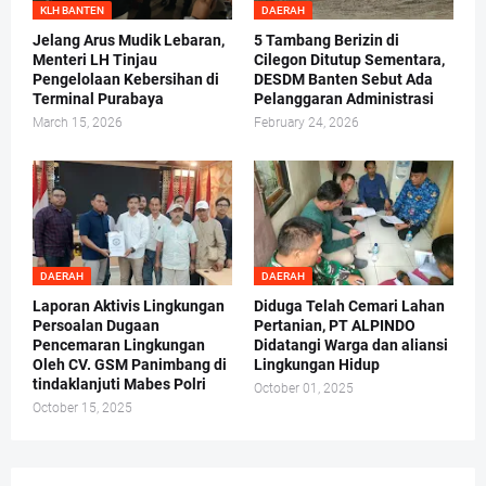
KLH BANTEN
DAERAH
Jelang Arus Mudik Lebaran,
5 Tambang Berizin di
Menteri LH Tinjau
Cilegon Ditutup Sementara,
Pengelolaan Kebersihan di
DESDM Banten Sebut Ada
Terminal Purabaya
Pelanggaran Administrasi
March 15, 2026
February 24, 2026
DAERAH
DAERAH
Laporan Aktivis Lingkungan
Diduga Telah Cemari Lahan
Persoalan Dugaan
Pertanian, PT ALPINDO
Pencemaran Lingkungan
Didatangi Warga dan aliansi
Oleh CV. GSM Panimbang di
Lingkungan Hidup
tindaklanjuti Mabes Polri
October 01, 2025
October 15, 2025