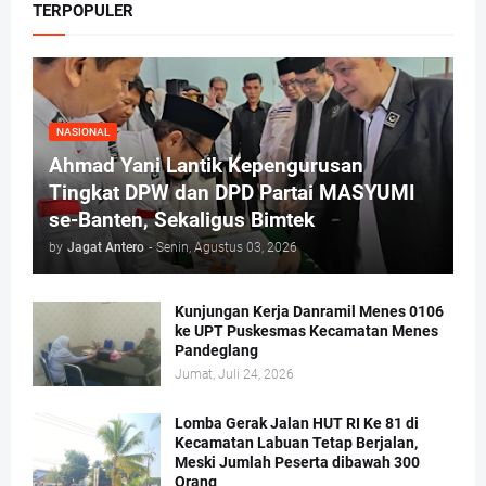
TERPOPULER
NASIONAL
Ahmad Yani Lantik Kepengurusan
Tingkat DPW dan DPD Partai MASYUMI
se-Banten, Sekaligus Bimtek
by
Jagat Antero
-
Senin, Agustus 03, 2026
Kunjungan Kerja Danramil Menes 0106
ke UPT Puskesmas Kecamatan Menes
Pandeglang
Jumat, Juli 24, 2026
Lomba Gerak Jalan HUT RI Ke 81 di
Kecamatan Labuan Tetap Berjalan,
Meski Jumlah Peserta dibawah 300
Orang