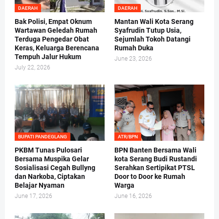
DAERAH
DAERAH
Bak Polisi, Empat Oknum
Mantan Wali Kota Serang
Wartawan Geledah Rumah
Syafrudin Tutup Usia,
Terduga Pengedar Obat
Sejumlah Tokoh Datangi
Keras, Keluarga Berencana
Rumah Duka
Tempuh Jalur Hukum
June 23, 2026
July 22, 2026
BUPATI PANDEGLANG
ATR/BPN
PKBM Tunas Pulosari
BPN Banten Bersama Wali
Bersama Muspika Gelar
kota Serang Budi Rustandi
Sosialisasi Cegah Bullyng
Serahkan Sertipikat PTSL
dan Narkoba, Ciptakan
Door to Door ke Rumah
Belajar Nyaman
Warga
June 17, 2026
June 16, 2026