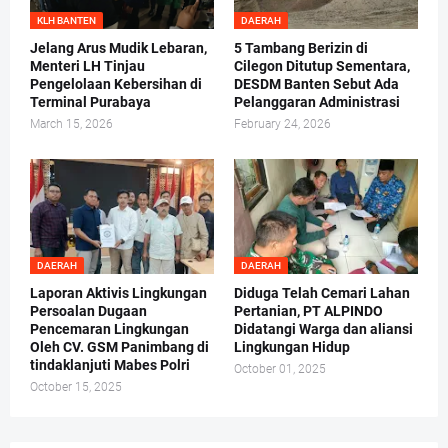
KLH BANTEN
DAERAH
Jelang Arus Mudik Lebaran,
5 Tambang Berizin di
Menteri LH Tinjau
Cilegon Ditutup Sementara,
Pengelolaan Kebersihan di
DESDM Banten Sebut Ada
Terminal Purabaya
Pelanggaran Administrasi
March 15, 2026
February 24, 2026
DAERAH
DAERAH
Laporan Aktivis Lingkungan
Diduga Telah Cemari Lahan
Persoalan Dugaan
Pertanian, PT ALPINDO
Pencemaran Lingkungan
Didatangi Warga dan aliansi
Oleh CV. GSM Panimbang di
Lingkungan Hidup
tindaklanjuti Mabes Polri
October 01, 2025
October 15, 2025