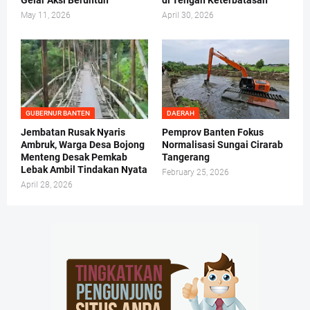
Gelar Aksi Beruntun
di Tengah Keterbatasan
May 11, 2026
April 30, 2026
GUBERNUR BANTEN
DAERAH
Jembatan Rusak Nyaris
Pemprov Banten Fokus
Ambruk, Warga Desa Bojong
Normalisasi Sungai Cirarab
Menteng Desak Pemkab
Tangerang
Lebak Ambil Tindakan Nyata
February 25, 2026
April 28, 2026