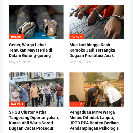
HUKUM
HUKUM
Geger, Warga Lebak
Mucikari hingga Kasir
Temukan Mayat Pria di
Karaoke Jadi Tersangka
Dalam Gorong-gorong
Dugaan Prostitusi Anak
May 15, 2026
May 15, 2026
DAERAH
HUKUM
SHGB Cluster Astha
Pengaduan MYM Warga
Tangerang Dipertanyakan,
Menes Ditindak Lanjuti,
Kuasa Ahli Waris Soroti
UPTD PPA Banten Berikan
Dugaan Cacat Prosedur
Pendampingan Psikologis