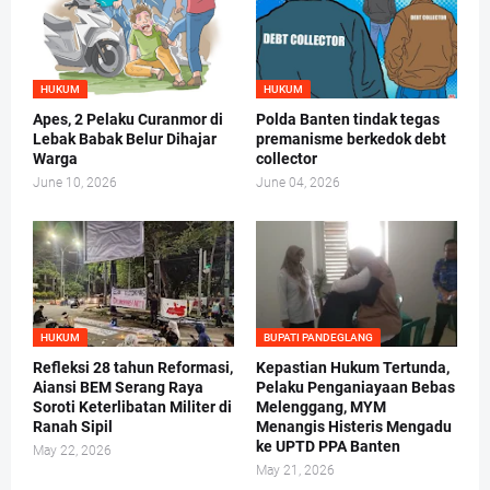
HUKUM
HUKUM
Apes, 2 Pelaku Curanmor di
Polda Banten tindak tegas
Lebak Babak Belur Dihajar
premanisme berkedok debt
Warga
collector
June 10, 2026
June 04, 2026
HUKUM
BUPATI PANDEGLANG
Refleksi 28 tahun Reformasi,
Kepastian Hukum Tertunda,
Aiansi BEM Serang Raya
Pelaku Penganiayaan Bebas
Soroti Keterlibatan Militer di
Melenggang, MYM
Ranah Sipil
Menangis Histeris Mengadu
ke UPTD PPA Banten
May 22, 2026
May 21, 2026