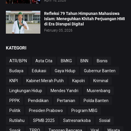
April 16, 2026
Refleksi 79 Tahun Himpunan Mahasiswa
Islam: Meneguhkan Khitah Perjuangan HMI
di Era Disrupsi Digital
February 05, 2026
KATEGORI
ATR/BPN
Asta Cita
BMKG
BNN
Bisnis
Budaya
Edukasi
Gaya Hidup
Gubernur Banten
KNPI
Kabinet Merah Putih
Kapolri
Kriminal
Lingkungan Hidup
Mendes Yandri
Musrenbang
PPPK
Pendidikan
Pertanian
Polda Banten
Politik
Presiden Prabowo
Program MBG
Rutilahu
SPMB 2025
Satresnarkoba
Sosial
Sosok
TPPO
Tanggap Bencana
Viral
Wisata