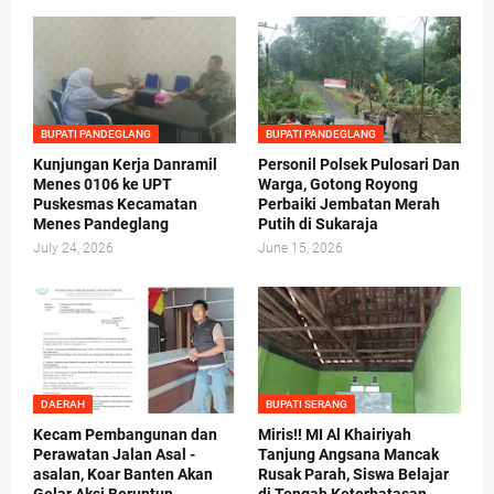
BUPATI PANDEGLANG
BUPATI PANDEGLANG
Kunjungan Kerja Danramil
Personil Polsek Pulosari Dan
Menes 0106 ke UPT
Warga, Gotong Royong
Puskesmas Kecamatan
Perbaiki Jembatan Merah
Menes Pandeglang
Putih di Sukaraja
July 24, 2026
June 15, 2026
DAERAH
BUPATI SERANG
Kecam Pembangunan dan
Miris!! MI Al Khairiyah
Perawatan Jalan Asal -
Tanjung Angsana Mancak
asalan, Koar Banten Akan
Rusak Parah, Siswa Belajar