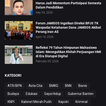
Harus Jadi Momentum Partisipasi Semesta
Dalam Pendidikan
May 03, 2026
Forum JAMSOS Ingatkan Direksi BPJS TK
Waspadai Ketahanan Dana JAMSOS Akibat
Perang Iran-AS
April 16, 2026
Refleksi 79 Tahun Himpunan Mahasiswa
Islam: Meneguhkan Khitah Perjuangan HMI
di Era Disrupsi Digital
February 05, 2026
KATEGORI
ATR/BPN
Asta Cita
BMKG
BNN
Bisnis
Budaya
Edukasi
Gaya Hidup
Gubernur Banten
KNPI
Kabinet Merah Putih
Kapolri
Kriminal