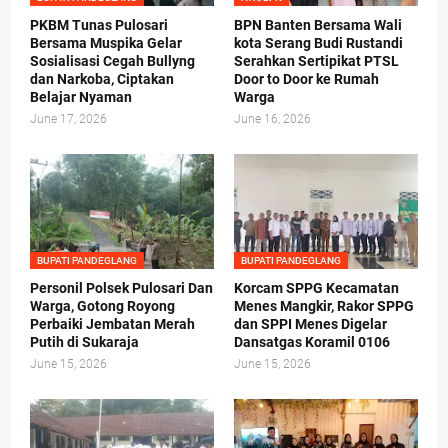
PKBM Tunas Pulosari
BPN Banten Bersama Wali
Bersama Muspika Gelar
kota Serang Budi Rustandi
Sosialisasi Cegah Bullyng
Serahkan Sertipikat PTSL
dan Narkoba, Ciptakan
Door to Door ke Rumah
Belajar Nyaman
Warga
June 17, 2026
June 16, 2026
BUPATI PANDEGLANG
BUPATI PANDEGLANG
Personil Polsek Pulosari Dan
Korcam SPPG Kecamatan
Warga, Gotong Royong
Menes Mangkir, Rakor SPPG
Perbaiki Jembatan Merah
dan SPPI Menes Digelar
Putih di Sukaraja
Dansatgas Koramil 0106
June 15, 2026
June 15, 2026