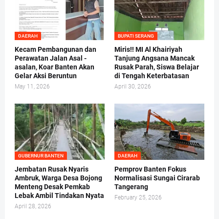
DAERAH
BUPATI SERANG
Kecam Pembangunan dan
Miris!! MI Al Khairiyah
Perawatan Jalan Asal -
Tanjung Angsana Mancak
asalan, Koar Banten Akan
Rusak Parah, Siswa Belajar
Gelar Aksi Beruntun
di Tengah Keterbatasan
May 11, 2026
April 30, 2026
GUBERNUR BANTEN
DAERAH
Jembatan Rusak Nyaris
Pemprov Banten Fokus
Ambruk, Warga Desa Bojong
Normalisasi Sungai Cirarab
Menteng Desak Pemkab
Tangerang
Lebak Ambil Tindakan Nyata
February 25, 2026
April 28, 2026