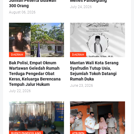
Jumlah Peserta dibawah
Menes Pandeglang
300 Orang
July 24, 2026
August 06, 2026
DAERAH
DAERAH
Bak Polisi, Empat Oknum
Mantan Wali Kota Serang
Wartawan Geledah Rumah
Syafrudin Tutup Usia,
Terduga Pengedar Obat
Sejumlah Tokoh Datangi
Keras, Keluarga Berencana
Rumah Duka
Tempuh Jalur Hukum
June 23, 2026
July 22, 2026
BUPATI PANDEGLANG
ATR/BPN