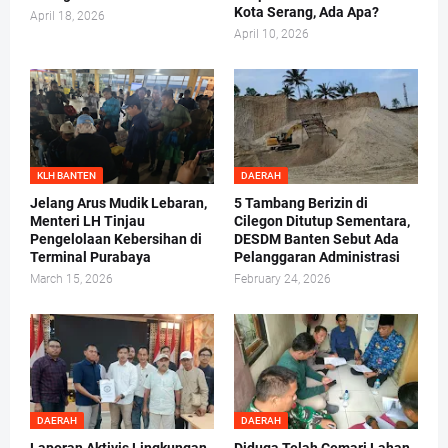
Kota Serang, Ada Apa?
April 18, 2026
April 10, 2026
KLH BANTEN
DAERAH
Jelang Arus Mudik Lebaran,
5 Tambang Berizin di
Menteri LH Tinjau
Cilegon Ditutup Sementara,
Pengelolaan Kebersihan di
DESDM Banten Sebut Ada
Terminal Purabaya
Pelanggaran Administrasi
March 15, 2026
February 24, 2026
DAERAH
DAERAH
Laporan Aktivis Lingkungan
Diduga Telah Cemari Lahan