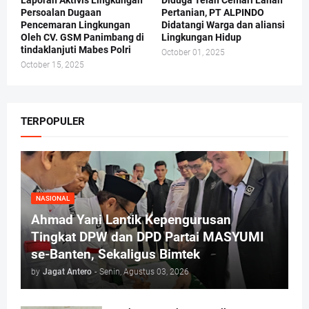
Persoalan Dugaan
Pertanian, PT ALPINDO
Pencemaran Lingkungan
Didatangi Warga dan aliansi
Oleh CV. GSM Panimbang di
Lingkungan Hidup
tindaklanjuti Mabes Polri
October 01, 2025
October 15, 2025
TERPOPULER
NASIONAL
Ahmad Yani Lantik Kepengurusan
Tingkat DPW dan DPD Partai MASYUMI
se-Banten, Sekaligus Bimtek
by
Jagat Antero
-
Senin, Agustus 03, 2026