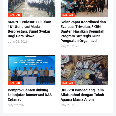
DAERAH
DAERAH
SMPN 1 Pulosari Luluskan
Gelar Rapat Koordinasi dan
181 Generasi Muda
Evaluasi Triwulan, FKBN
Berprestasi, Sujud Syukur
Banten Hasilkan Sejumlah
Bagi Para Siswa
Program Strategis Guna
Penguatan Organisasi
June 02, 2026
May 24, 2026
DAERAH
DAERAH
Pemprov Banten dukung
DPD PSI Pandeglang Jalin
kelanjutan konservasi DAS
Silaturahmi dengan Tokoh
Cidanau
Agama Mama Anom
May 22, 2026
May 21, 2026