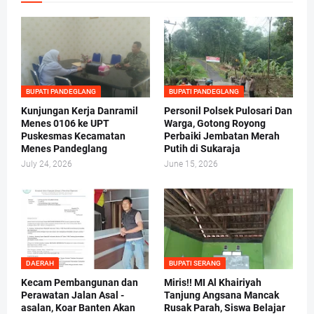
BUPATI PANDEGLANG
BUPATI PANDEGLANG
Kunjungan Kerja Danramil
Personil Polsek Pulosari Dan
Menes 0106 ke UPT
Warga, Gotong Royong
Puskesmas Kecamatan
Perbaiki Jembatan Merah
Menes Pandeglang
Putih di Sukaraja
July 24, 2026
June 15, 2026
DAERAH
BUPATI SERANG
Kecam Pembangunan dan
Miris!! MI Al Khairiyah
Perawatan Jalan Asal -
Tanjung Angsana Mancak
asalan, Koar Banten Akan
Rusak Parah, Siswa Belajar