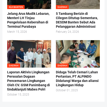
KLH BANTEN
DAERAH
Jelang Arus Mudik Lebaran,
5 Tambang Berizin di
Menteri LH Tinjau
Cilegon Ditutup Sementara,
Pengelolaan Kebersihan di
DESDM Banten Sebut Ada
Terminal Purabaya
Pelanggaran Administrasi
March 15, 2026
February 24, 2026
DAERAH
DAERAH
Laporan Aktivis Lingkungan
Diduga Telah Cemari Lahan
Persoalan Dugaan
Pertanian, PT ALPINDO
Pencemaran Lingkungan
Didatangi Warga dan aliansi
Oleh CV. GSM Panimbang di
Lingkungan Hidup
tindaklanjuti Mabes Polri
October 01, 2025
October 15, 2025