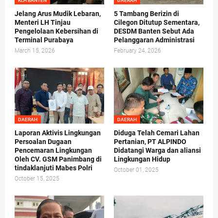
KLH BANTEN
DAERAH
Jelang Arus Mudik Lebaran,
5 Tambang Berizin di
Menteri LH Tinjau
Cilegon Ditutup Sementara,
Pengelolaan Kebersihan di
DESDM Banten Sebut Ada
Terminal Purabaya
Pelanggaran Administrasi
March 15, 2026
February 24, 2026
DAERAH
DAERAH
Laporan Aktivis Lingkungan
Diduga Telah Cemari Lahan
Persoalan Dugaan
Pertanian, PT ALPINDO
Pencemaran Lingkungan
Didatangi Warga dan aliansi
Oleh CV. GSM Panimbang di
Lingkungan Hidup
tindaklanjuti Mabes Polri
October 01, 2025
October 15, 2025