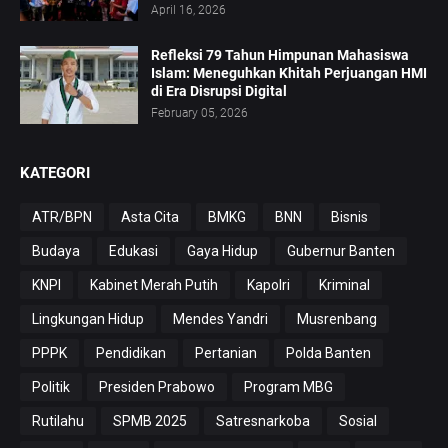
April 16, 2026
Refleksi 79 Tahun Himpunan Mahasiswa
Islam: Meneguhkan Khitah Perjuangan HMI
di Era Disrupsi Digital
February 05, 2026
KATEGORI
ATR/BPN
Asta Cita
BMKG
BNN
Bisnis
Budaya
Edukasi
Gaya Hidup
Gubernur Banten
KNPI
Kabinet Merah Putih
Kapolri
Kriminal
Lingkungan Hidup
Mendes Yandri
Musrenbang
PPPK
Pendidikan
Pertanian
Polda Banten
Politik
Presiden Prabowo
Program MBG
Rutilahu
SPMB 2025
Satresnarkoba
Sosial