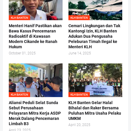
KLH BANTEN
KLH BANTEN
Menteri Hanif Pastikan akan
Cemari Lingkungan dan Tak
Bawa Kasus Pencemaran
Kantongi Izin, KLH Banten
Radioaktif di Kawasan
Adukan Dua Pengusaha
Modern Cikande ke Ranah
Peleburan Timah Ilegal ke
Hukum
Menteri KLH
October 01, 2025
June 14, 2025
KLH BANTEN
KLH BANTEN
Aliansi Peduli Selat Sunda
KLH Banten Gelar Halal
Sebut Perusahaan
Bihalal dan Raker Bersama
Pelayaran Mitra Kerja ASDP
Puluhan Mitra Usaha Pelaku
Merak Dalang Pencemaran
UMKM
Limbah B3
April 20, 2025
April 23, 2025