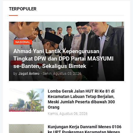
TERPOPULER
NASIONAL
Ahmad Yani Lantik Kepengurusan
Tingkat DPW dan DPD Partai MASYUMI
se-Banten, Sekaligus Bimtek
by
Jagat Antero
-
Senin, Agustus 03, 2026
Lomba Gerak Jalan HUT RI Ke 81 di
Kecamatan Labuan Tetap Berjalan,
Meski Jumlah Peserta dibawah 300
Orang
Kamis, Agustus 06, 2026
Kunjungan Kerja Danramil Menes 0106
ke UPT Puskesmas Kecamatan Menes