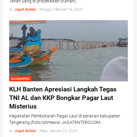
Tanah yang di proyeksikan (Kanan)…
by
Jagat Antero
-
Minggu, Februari 16, 2025
KLH BANTEN
KLH Banten Apresiasi Langkah Tegas
TNI AL dan KKP Bongkar Pagar Laut
Misterius
Kegiatatan Pembokaran Pagar Laut di perairan kabupaten
Tangerang.(Foto:Istimewa) JAGATANTERO.COM…
by
Jagat Antero
-
Rabu, Januari 22, 2025