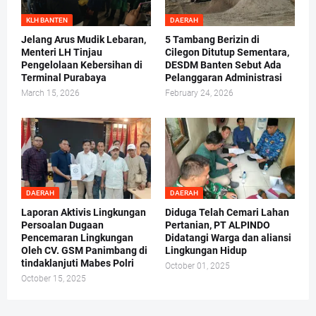
KLH BANTEN
DAERAH
Jelang Arus Mudik Lebaran,
5 Tambang Berizin di
Menteri LH Tinjau
Cilegon Ditutup Sementara,
Pengelolaan Kebersihan di
DESDM Banten Sebut Ada
Terminal Purabaya
Pelanggaran Administrasi
March 15, 2026
February 24, 2026
DAERAH
DAERAH
Laporan Aktivis Lingkungan
Diduga Telah Cemari Lahan
Persoalan Dugaan
Pertanian, PT ALPINDO
Pencemaran Lingkungan
Didatangi Warga dan aliansi
Oleh CV. GSM Panimbang di
Lingkungan Hidup
tindaklanjuti Mabes Polri
October 01, 2025
October 15, 2025