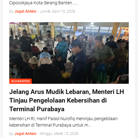
Cipocokjaya Kota Serang Banten , …
by
Jagat Antero
-
Jumat, April 10, 2026
KLH BANTEN
Jelang Arus Mudik Lebaran, Menteri LH
Tinjau Pengelolaan Kebersihan di
Terminal Purabaya
Menteri LH RI, Hanif Faisol Nurofiq meninjau pengelolaan
kebersihan di Terminal Purabaya untuk m…
by
Jagat Antero
-
Minggu, Maret 15, 2026