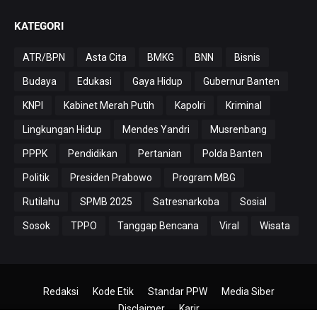
KATEGORI
ATR/BPN
Asta Cita
BMKG
BNN
Bisnis
Budaya
Edukasi
Gaya Hidup
Gubernur Banten
KNPI
Kabinet Merah Putih
Kapolri
Kriminal
Lingkungan Hidup
Mendes Yandri
Musrenbang
PPPK
Pendidikan
Pertanian
Polda Banten
Politik
Presiden Prabowo
Program MBG
Rutilahu
SPMB 2025
Satresnarkoba
Sosial
Sosok
TPPO
Tanggap Bencana
Viral
Wisata
Redaksi
Kode Etik
Standar PPW
Media Siber
Disclaimer
Karir