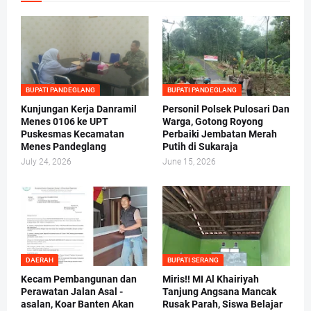
BUPATI PANDEGLANG
BUPATI PANDEGLANG
Kunjungan Kerja Danramil
Personil Polsek Pulosari Dan
Menes 0106 ke UPT
Warga, Gotong Royong
Puskesmas Kecamatan
Perbaiki Jembatan Merah
Menes Pandeglang
Putih di Sukaraja
July 24, 2026
June 15, 2026
DAERAH
BUPATI SERANG
Kecam Pembangunan dan
Miris!! MI Al Khairiyah
Perawatan Jalan Asal -
Tanjung Angsana Mancak
asalan, Koar Banten Akan
Rusak Parah, Siswa Belajar