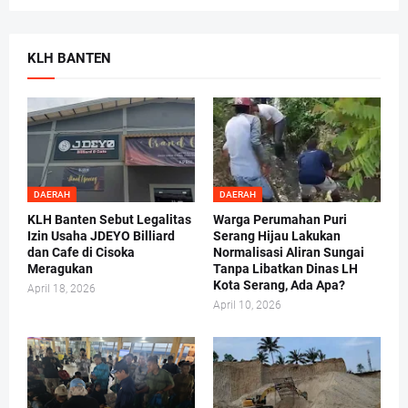
KLH BANTEN
DAERAH
DAERAH
KLH Banten Sebut Legalitas
Warga Perumahan Puri
Izin Usaha JDEYO Billiard
Serang Hijau Lakukan
dan Cafe di Cisoka
Normalisasi Aliran Sungai
Meragukan
Tanpa Libatkan Dinas LH
Kota Serang, Ada Apa?
April 18, 2026
April 10, 2026