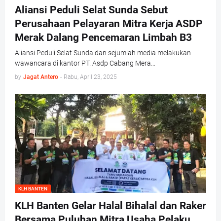
Aliansi Peduli Selat Sunda Sebut
Perusahaan Pelayaran Mitra Kerja ASDP
Merak Dalang Pencemaran Limbah B3
Aliansi Peduli Selat Sunda dan sejumlah media melakukan
wawancara di kantor PT. Asdp Cabang Mera…
by
Jagat Antero
-
Rabu, April 23, 2025
KLH BANTEN
KLH Banten Gelar Halal Bihalal dan Raker
Bersama Puluhan Mitra Usaha Pelaku