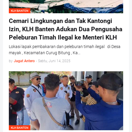
KLH BANTEN
Cemari Lingkungan dan Tak Kantongi
Izin, KLH Banten Adukan Dua Pengusaha
Peleburan Timah Ilegal ke Menteri KLH
Lokasi lapak pembakaran dan peleburan timah ilegal di Desa
mayak , Kecamatan Curug Bitung , Ka…
by
Jagat Antero
-
Sabtu, Juni 14, 2025
KLH BANTEN