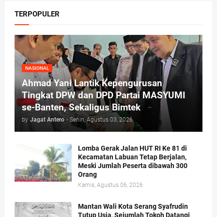
TERPOPULER
NASIONAL
Ahmad Yani Lantik Kepengurusan
Tingkat DPW dan DPD Partai MASYUMI
se-Banten, Sekaligus Bimtek
by
Jagat Antero
-
Senin, Agustus 03, 2026
Lomba Gerak Jalan HUT RI Ke 81 di
Kecamatan Labuan Tetap Berjalan,
Meski Jumlah Peserta dibawah 300
Orang
Kamis, Agustus 06, 2026
Mantan Wali Kota Serang Syafrudin
Tutup Usia, Sejumlah Tokoh Datangi