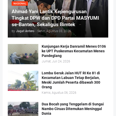
NASIONAL
Ahmad Yani Lantik Kepengurusan
Tingkat DPW dan DPD Partai MASYUMI
se-Banten, Sekaligus Bimtek
by
Jagat Antero
-
Senin, Agustus 03, 2026
Kunjungan Kerja Danramil Menes 0106
ke UPT Puskesmas Kecamatan Menes
Pandeglang
Jumat, Juli 24, 2026
Lomba Gerak Jalan HUT RI Ke 81 di
Kecamatan Labuan Tetap Berjalan,
Meski Jumlah Peserta dibawah 300
Orang
Kamis, Agustus 06, 2026
Dua Bocah yang Tenggelam di Sungai
Nambo Ciruas Ditemukan Meninggal
Dunia