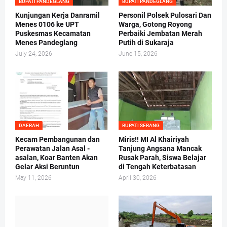
BUPATI PANDEGLANG
BUPATI PANDEGLANG
Kunjungan Kerja Danramil
Personil Polsek Pulosari Dan
Menes 0106 ke UPT
Warga, Gotong Royong
Puskesmas Kecamatan
Perbaiki Jembatan Merah
Menes Pandeglang
Putih di Sukaraja
July 24, 2026
June 15, 2026
DAERAH
BUPATI SERANG
Kecam Pembangunan dan
Miris!! MI Al Khairiyah
Perawatan Jalan Asal -
Tanjung Angsana Mancak
asalan, Koar Banten Akan
Rusak Parah, Siswa Belajar
Gelar Aksi Beruntun
di Tengah Keterbatasan
May 11, 2026
April 30, 2026