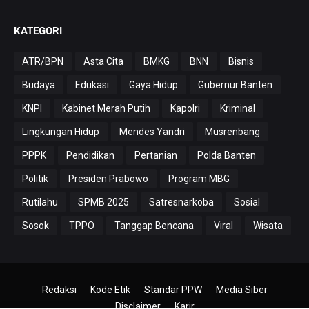
KATEGORI
ATR/BPN
Asta Cita
BMKG
BNN
Bisnis
Budaya
Edukasi
Gaya Hidup
Gubernur Banten
KNPI
Kabinet Merah Putih
Kapolri
Kriminal
Lingkungan Hidup
Mendes Yandri
Musrenbang
PPPK
Pendidikan
Pertanian
Polda Banten
Politik
Presiden Prabowo
Program MBG
Rutilahu
SPMB 2025
Satresnarkoba
Sosial
Sosok
TPPO
Tanggap Bencana
Viral
Wisata
Redaksi
Kode Etik
Standar PPW
Media Siber
Disclaimer
Karir