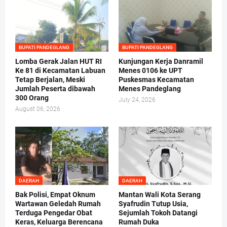
BUPATI PANDEGLANG
BUPATI PANDEGLANG
Lomba Gerak Jalan HUT RI
Kunjungan Kerja Danramil
Ke 81 di Kecamatan Labuan
Menes 0106 ke UPT
Tetap Berjalan, Meski
Puskesmas Kecamatan
Jumlah Peserta dibawah
Menes Pandeglang
300 Orang
July 24, 2026
August 06, 2026
DAERAH
DAERAH
Bak Polisi, Empat Oknum
Mantan Wali Kota Serang
Wartawan Geledah Rumah
Syafrudin Tutup Usia,
Terduga Pengedar Obat
Sejumlah Tokoh Datangi
Keras, Keluarga Berencana
Rumah Duka