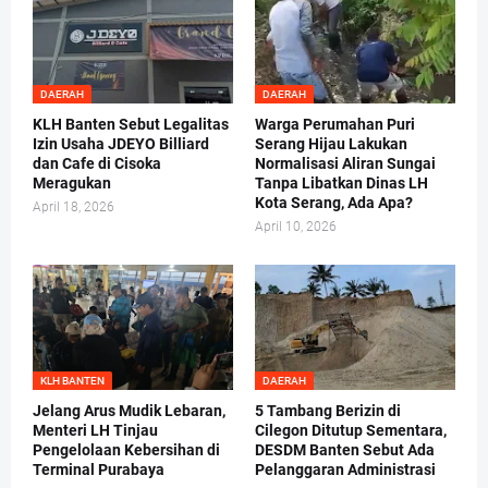
DAERAH
DAERAH
KLH Banten Sebut Legalitas
Warga Perumahan Puri
Izin Usaha JDEYO Billiard
Serang Hijau Lakukan
dan Cafe di Cisoka
Normalisasi Aliran Sungai
Meragukan
Tanpa Libatkan Dinas LH
Kota Serang, Ada Apa?
April 18, 2026
April 10, 2026
KLH BANTEN
DAERAH
Jelang Arus Mudik Lebaran,
5 Tambang Berizin di
Menteri LH Tinjau
Cilegon Ditutup Sementara,
Pengelolaan Kebersihan di
DESDM Banten Sebut Ada
Terminal Purabaya
Pelanggaran Administrasi