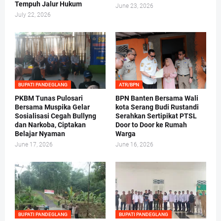
Tempuh Jalur Hukum
June 23, 2026
July 22, 2026
BUPATI PANDEGLANG
ATR/BPN
PKBM Tunas Pulosari
BPN Banten Bersama Wali
Bersama Muspika Gelar
kota Serang Budi Rustandi
Sosialisasi Cegah Bullyng
Serahkan Sertipikat PTSL
dan Narkoba, Ciptakan
Door to Door ke Rumah
Belajar Nyaman
Warga
June 17, 2026
June 16, 2026
BUPATI PANDEGLANG
BUPATI PANDEGLANG