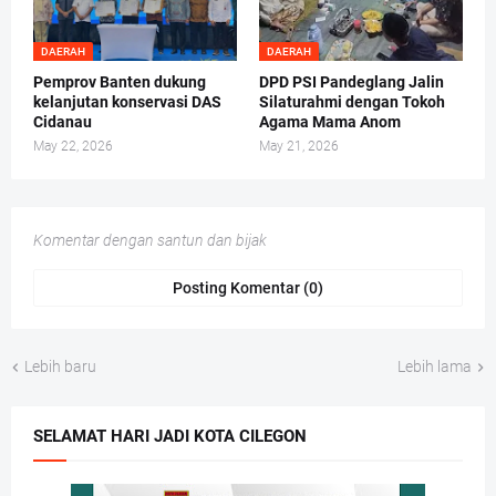
DAERAH
DAERAH
Pemprov Banten dukung
DPD PSI Pandeglang Jalin
kelanjutan konservasi DAS
Silaturahmi dengan Tokoh
Cidanau
Agama Mama Anom
May 22, 2026
May 21, 2026
Komentar dengan santun dan bijak
Posting Komentar (0)
Lebih baru
Lebih lama
SELAMAT HARI JADI KOTA CILEGON