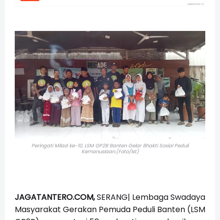
Peringati Milad ke-10, LSM GP2B Banten Gelar Bhakti Sosial Peduli
Kemanusiaan.(Foto/Ist)
JAGATANTERO.COM,
SERANG| Lembaga Swadaya
Masyarakat Gerakan Pemuda Peduli Banten (LSM