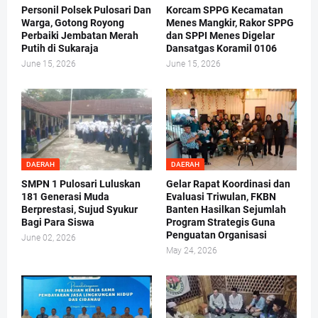
Personil Polsek Pulosari Dan
Korcam SPPG Kecamatan
Warga, Gotong Royong
Menes Mangkir, Rakor SPPG
Perbaiki Jembatan Merah
dan SPPI Menes Digelar
Putih di Sukaraja
Dansatgas Koramil 0106
June 15, 2026
June 15, 2026
DAERAH
DAERAH
SMPN 1 Pulosari Luluskan
Gelar Rapat Koordinasi dan
181 Generasi Muda
Evaluasi Triwulan, FKBN
Berprestasi, Sujud Syukur
Banten Hasilkan Sejumlah
Bagi Para Siswa
Program Strategis Guna
Penguatan Organisasi
June 02, 2026
May 24, 2026