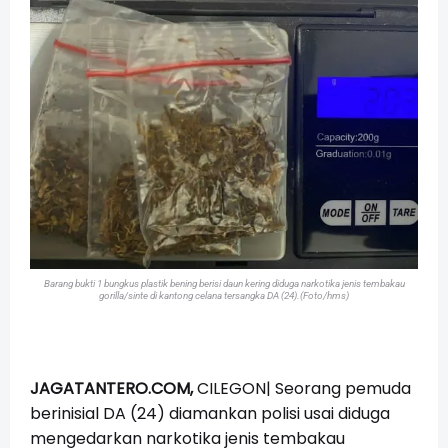
Barang bukti 1 bungkus plastik bening berisi daun kering diduga narkotika jenis tembakau
gorilla/sinte di kantong celana tersangka DA (24).(Foto/hms)
JAGATANTERO.COM,
CILEGON| Seorang pemuda
berinisial DA (24) diamankan polisi usai diduga
mengedarkan narkotika jenis tembakau