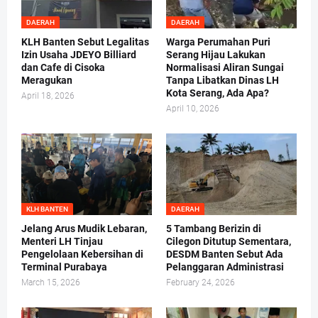
DAERAH
DAERAH
KLH Banten Sebut Legalitas
Warga Perumahan Puri
Izin Usaha JDEYO Billiard
Serang Hijau Lakukan
dan Cafe di Cisoka
Normalisasi Aliran Sungai
Meragukan
Tanpa Libatkan Dinas LH
Kota Serang, Ada Apa?
April 18, 2026
April 10, 2026
KLH BANTEN
DAERAH
Jelang Arus Mudik Lebaran,
5 Tambang Berizin di
Menteri LH Tinjau
Cilegon Ditutup Sementara,
Pengelolaan Kebersihan di
DESDM Banten Sebut Ada
Terminal Purabaya
Pelanggaran Administrasi
March 15, 2026
February 24, 2026