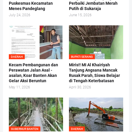
Puskesmas Kecamatan
Perbaiki Jembatan Merah
Menes Pandeglang
Putih di Sukaraja
July 24, 2026
June 15, 2026
DAERAH
BUPATI SERANG
Kecam Pembangunan dan
Miris!! MI Al Khairiyah
Perawatan Jalan Asal -
Tanjung Angsana Mancak
asalan, Koar Banten Akan
Rusak Parah, Siswa Belajar
Gelar Aksi Beruntun
di Tengah Keterbatasan
May 11, 2026
April 30, 2026
GUBERNUR BANTEN
DAERAH