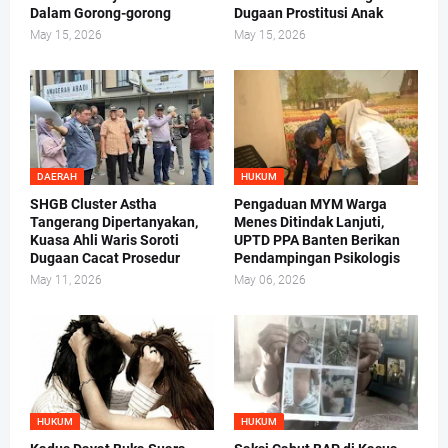
Dalam Gorong-gorong
Dugaan Prostitusi Anak
May 15, 2026
May 15, 2026
DAERAH
HUKUM
SHGB Cluster Astha
Pengaduan MYM Warga
Tangerang Dipertanyakan,
Menes Ditindak Lanjuti,
Kuasa Ahli Waris Soroti
UPTD PPA Banten Berikan
Dugaan Cacat Prosedur
Pendampingan Psikologis
May 11, 2026
May 06, 2026
HUKUM
HUKUM