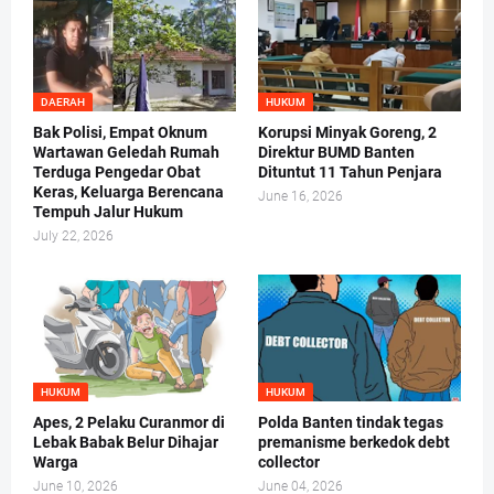
DAERAH
HUKUM
Bak Polisi, Empat Oknum
Korupsi Minyak Goreng, 2
Wartawan Geledah Rumah
Direktur BUMD Banten
Terduga Pengedar Obat
Dituntut 11 Tahun Penjara
Keras, Keluarga Berencana
June 16, 2026
Tempuh Jalur Hukum
July 22, 2026
HUKUM
HUKUM
Apes, 2 Pelaku Curanmor di
Polda Banten tindak tegas
Lebak Babak Belur Dihajar
premanisme berkedok debt
Warga
collector
June 10, 2026
June 04, 2026