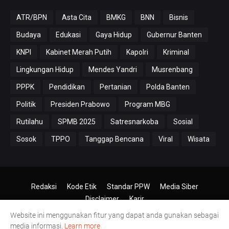
ATR/BPN
Asta Cita
BMKG
BNN
Bisnis
Budaya
Edukasi
Gaya Hidup
Gubernur Banten
KNPI
Kabinet Merah Putih
Kapolri
Kriminal
Lingkungan Hidup
Mendes Yandri
Musrenbang
PPPK
Pendidikan
Pertanian
Polda Banten
Politik
Presiden Prabowo
Program MBG
Rutilahu
SPMB 2025
Satresnarkoba
Sosial
Sosok
TPPO
Tanggap Bencana
Viral
Wisata
Redaksi
Kode Etik
Standar PPW
Media Siber
Disclaimer
Karir
Website ini menggunakan fitur yang dapat anda gunakan sebagai
© 2024-2026
PT.Antero Inti Media
media informasi.
Learn more