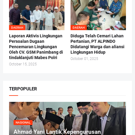
DAERAH
DAERAH
Laporan Aktivis Lingkungan
Diduga Telah Cemari Lahan
Persoalan Dugaan
Pertanian, PT ALPINDO
Pencemaran Lingkungan
Didatangi Warga dan aliansi
Oleh CV. GSM Panimbang di
Lingkungan Hidup
tindaklanjuti Mabes Polri
October 01, 2025
October 15, 2025
TERPOPULER
NASIONAL
Ahmad Yani Lantik Kepengurusan