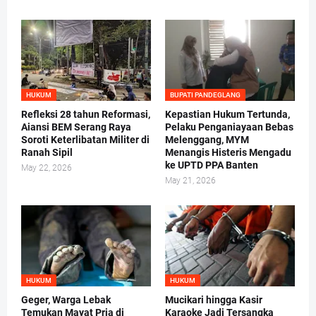
HUKUM
BUPATI PANDEGLANG
Refleksi 28 tahun Reformasi,
Kepastian Hukum Tertunda,
Aiansi BEM Serang Raya
Pelaku Penganiayaan Bebas
Soroti Keterlibatan Militer di
Melenggang, MYM
Ranah Sipil
Menangis Histeris Mengadu
ke UPTD PPA Banten
May 22, 2026
May 21, 2026
HUKUM
HUKUM
Geger, Warga Lebak
Mucikari hingga Kasir
Temukan Mayat Pria di
Karaoke Jadi Tersangka