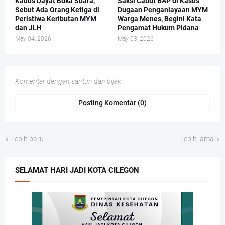
Kadus Dayat Buka Suara,
Saksi Cabut BAP di Kasus
Sebut Ada Orang Ketiga di
Dugaan Penganiayaan MYM
Peristiwa Keributan MYM
Warga Menes, Begini Kata
dan JLH
Pengamat Hukum Pidana
May 04, 2026
May 03, 2026
Komentar dengan santun dan bijak
Posting Komentar (0)
Lebih baru
Lebih lama
SELAMAT HARI JADI KOTA CILEGON