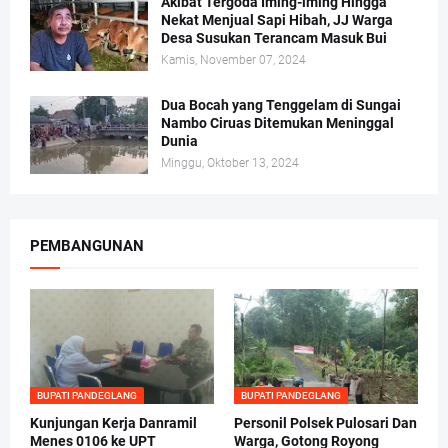
Akibat Tergoda Iming-iming Hingga
Nekat Menjual Sapi Hibah, JJ Warga
Desa Susukan Terancam Masuk Bui
Kamis, November 07, 2024
Dua Bocah yang Tenggelam di Sungai
Nambo Ciruas Ditemukan Meninggal
Dunia
Minggu, Oktober 13, 2024
PEMBANGUNAN
BUPATI PANDEGLANG
BUPATI PANDEGLANG
Kunjungan Kerja Danramil
Personil Polsek Pulosari Dan
Menes 0106 ke UPT
Warga, Gotong Royong