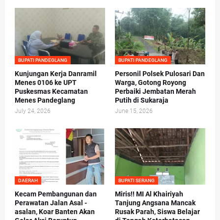
BUPATI PANDEGLANG
BUPATI PANDEGLANG
Kunjungan Kerja Danramil
Personil Polsek Pulosari Dan
Menes 0106 ke UPT
Warga, Gotong Royong
Puskesmas Kecamatan
Perbaiki Jembatan Merah
Menes Pandeglang
Putih di Sukaraja
July 24, 2026
June 15, 2026
DAERAH
BUPATI SERANG
Kecam Pembangunan dan
Miris!! MI Al Khairiyah
Perawatan Jalan Asal -
Tanjung Angsana Mancak
asalan, Koar Banten Akan
Rusak Parah, Siswa Belajar