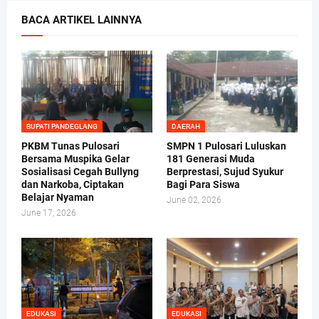
BACA ARTIKEL LAINNYA
BUPATI PANDEGLANG
DAERAH
PKBM Tunas Pulosari
SMPN 1 Pulosari Luluskan
Bersama Muspika Gelar
181 Generasi Muda
Sosialisasi Cegah Bullyng
Berprestasi, Sujud Syukur
dan Narkoba, Ciptakan
Bagi Para Siswa
Belajar Nyaman
June 02, 2026
June 17, 2026
EDUKASI
EDUKASI