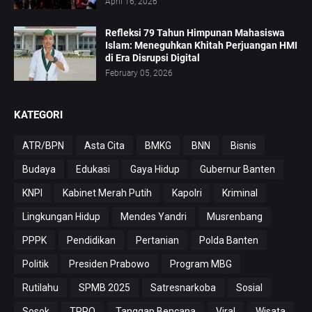
April 16, 2026
Refleksi 79 Tahun Himpunan Mahasiswa
Islam: Meneguhkan Khitah Perjuangan HMI
di Era Disrupsi Digital
February 05, 2026
KATEGORI
ATR/BPN
Asta Cita
BMKG
BNN
Bisnis
Budaya
Edukasi
Gaya Hidup
Gubernur Banten
KNPI
Kabinet Merah Putih
Kapolri
Kriminal
Lingkungan Hidup
Mendes Yandri
Musrenbang
PPPK
Pendidikan
Pertanian
Polda Banten
Politik
Presiden Prabowo
Program MBG
Rutilahu
SPMB 2025
Satresnarkoba
Sosial
Sosok
TPPO
Tanggap Bencana
Viral
Wisata