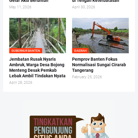
Gelar Aksi Beruntun
di Tengah Keterbatasan
May 11, 2026
April 30, 2026
GUBERNUR BANTEN
DAERAH
Jembatan Rusak Nyaris
Pemprov Banten Fokus
Ambruk, Warga Desa Bojong
Normalisasi Sungai Cirarab
Menteng Desak Pemkab
Tangerang
Lebak Ambil Tindakan Nyata
February 25, 2026
April 28, 2026