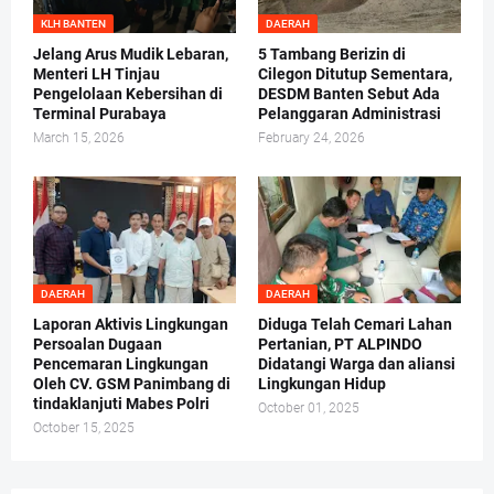
KLH BANTEN
DAERAH
Jelang Arus Mudik Lebaran,
5 Tambang Berizin di
Menteri LH Tinjau
Cilegon Ditutup Sementara,
Pengelolaan Kebersihan di
DESDM Banten Sebut Ada
Terminal Purabaya
Pelanggaran Administrasi
March 15, 2026
February 24, 2026
DAERAH
DAERAH
Laporan Aktivis Lingkungan
Diduga Telah Cemari Lahan
Persoalan Dugaan
Pertanian, PT ALPINDO
Pencemaran Lingkungan
Didatangi Warga dan aliansi
Oleh CV. GSM Panimbang di
Lingkungan Hidup
tindaklanjuti Mabes Polri
October 01, 2025
October 15, 2025