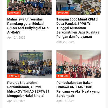
EDUKASI
DAERAH
Mahasiswa Universitas
Tangani 3000 Murid KPM di
Pamulang gelar Edukasi
Desa Pandat, SPPG Tri
(PKM) Anti-Bullying di MTs
Tunggal Nusantara
Ar-Rofi’i
Berkomitmen Jaga Kualitas
Pangan dan Pelayanan
April 24, 2026
April 23, 2026
DAERAH
EDUKASI
Pererat Silaturahmi
Pembekalan dan Raker
Persaudaraan, Alumni
Ormawa UNDHARI: Dari
Milsuk XV TNI AD SEPTA 89
Rencana ke Aksi Nyata yang
Menggelar Halal Bihalal
Berdampak
April 20, 2026
April 16, 2026