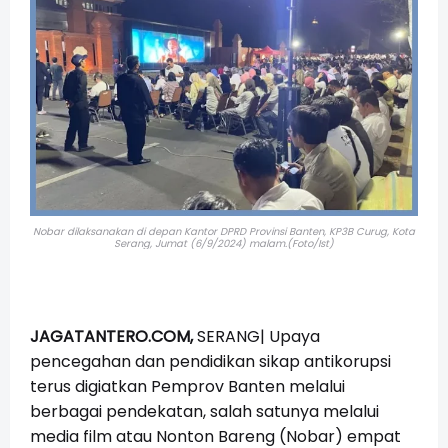
Nobar dilaksanakan di depan Kantor DPRD Provinsi Banten, KP3B Curug, Kota
Serang, Jumat (6/9/2024) malam.(Foto/Ist)
JAGATANTERO.COM,
SERANG| Upaya
pencegahan dan pendidikan sikap antikorupsi
terus digiatkan Pemprov Banten melalui
berbagai pendekatan, salah satunya melalui
media film atau Nonton Bareng (Nobar) empat