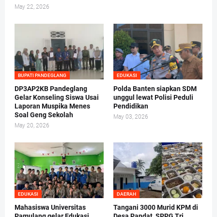
May 22, 2026
BUPATI PANDEGLANG
EDUKASI
DP3AP2KB Pandeglang
Polda Banten siapkan SDM
Gelar Konseling Siswa Usai
unggul lewat Polisi Peduli
Laporan Muspika Menes
Pendidikan
Soal Geng Sekolah
May 03, 2026
May 20, 2026
EDUKASI
DAERAH
Mahasiswa Universitas
Tangani 3000 Murid KPM di
Pamulang gelar Edukasi
Desa Pandat, SPPG Tri