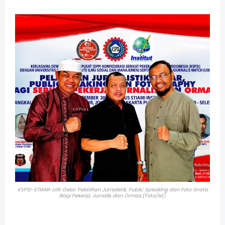
KSPSI-STIAMI-IJW Gelar Pelatihan Jurnalistik, Public Speaking dan Foto Gratis
Bagi Pekerja, Jurnalis dan Ormas.(Foto/Ist)