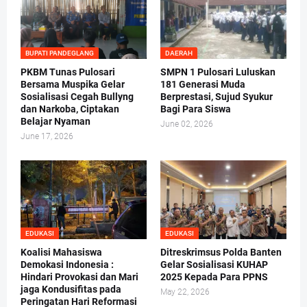
BUPATI PANDEGLANG
DAERAH
PKBM Tunas Pulosari
SMPN 1 Pulosari Luluskan
Bersama Muspika Gelar
181 Generasi Muda
Sosialisasi Cegah Bullyng
Berprestasi, Sujud Syukur
dan Narkoba, Ciptakan
Bagi Para Siswa
Belajar Nyaman
June 02, 2026
June 17, 2026
EDUKASI
EDUKASI
Koalisi Mahasiswa
Ditreskrimsus Polda Banten
Demokasi Indonesia :
Gelar Sosialisasi KUHAP
Hindari Provokasi dan Mari
2025 Kepada Para PPNS
jaga Kondusifitas pada
May 22, 2026
Peringatan Hari Reformasi