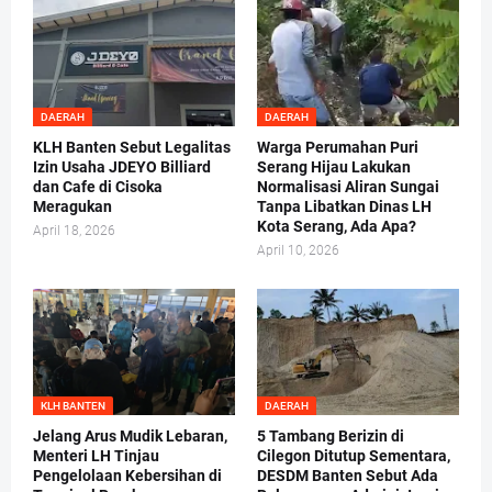
DAERAH
DAERAH
KLH Banten Sebut Legalitas
Warga Perumahan Puri
Izin Usaha JDEYO Billiard
Serang Hijau Lakukan
dan Cafe di Cisoka
Normalisasi Aliran Sungai
Meragukan
Tanpa Libatkan Dinas LH
Kota Serang, Ada Apa?
April 18, 2026
April 10, 2026
KLH BANTEN
DAERAH
Jelang Arus Mudik Lebaran,
5 Tambang Berizin di
Menteri LH Tinjau
Cilegon Ditutup Sementara,
Pengelolaan Kebersihan di
DESDM Banten Sebut Ada