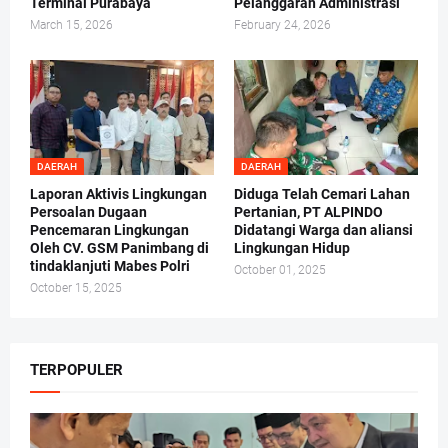
Terminal Purabaya
Pelanggaran Administrasi
March 15, 2026
February 24, 2026
DAERAH
DAERAH
Laporan Aktivis Lingkungan
Diduga Telah Cemari Lahan
Persoalan Dugaan
Pertanian, PT ALPINDO
Pencemaran Lingkungan
Didatangi Warga dan aliansi
Oleh CV. GSM Panimbang di
Lingkungan Hidup
tindaklanjuti Mabes Polri
October 01, 2025
October 15, 2025
TERPOPULER