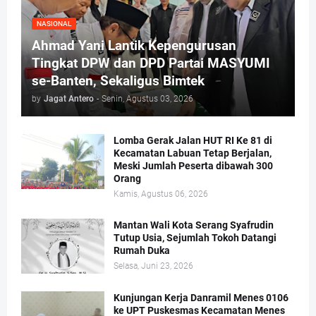
NASIONAL
Ahmad Yani Lantik Kepengurusan
Tingkat DPW dan DPD Partai MASYUMI
se-Banten, Sekaligus Bimtek
by
Jagat Antero
-
Senin, Agustus 03, 2026
Lomba Gerak Jalan HUT RI Ke 81 di
Kecamatan Labuan Tetap Berjalan,
Meski Jumlah Peserta dibawah 300
Orang
Kamis, Agustus 06, 2026
Mantan Wali Kota Serang Syafrudin
Tutup Usia, Sejumlah Tokoh Datangi
Rumah Duka
Selasa, Juni 23, 2026
Kunjungan Kerja Danramil Menes 0106
ke UPT Puskesmas Kecamatan Menes