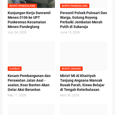
BUPATI PANDEGLANG
BUPATI PANDEGLANG
Kunjungan Kerja Danramil
Personil Polsek Pulosari Dan
Menes 0106 ke UPT
Warga, Gotong Royong
Puskesmas Kecamatan
Perbaiki Jembatan Merah
Menes Pandeglang
Putih di Sukaraja
July 24, 2026
June 15, 2026
DAERAH
BUPATI SERANG
Kecam Pembangunan dan
Miris!! MI Al Khairiyah
Perawatan Jalan Asal -
Tanjung Angsana Mancak
asalan, Koar Banten Akan
Rusak Parah, Siswa Belajar
Gelar Aksi Beruntun
di Tengah Keterbatasan
May 11, 2026
April 30, 2026