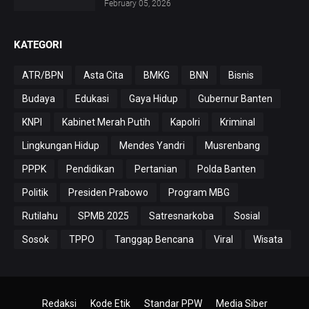
February 05, 2026
KATEGORI
ATR/BPN
Asta Cita
BMKG
BNN
Bisnis
Budaya
Edukasi
Gaya Hidup
Gubernur Banten
KNPI
Kabinet Merah Putih
Kapolri
Kriminal
Lingkungan Hidup
Mendes Yandri
Musrenbang
PPPK
Pendidikan
Pertanian
Polda Banten
Politik
Presiden Prabowo
Program MBG
Rutilahu
SPMB 2025
Satresnarkoba
Sosial
Sosok
TPPO
Tanggap Bencana
Viral
Wisata
Redaksi
Kode Etik
Standar PPW
Media Siber