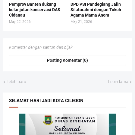
Pemprov Banten dukung
DPD PSI Pandeglang Jalin
kelanjutan konservasi DAS
Silaturahmi dengan Tokoh
Cidanau
Agama Mama Anom
May 22, 2026
May 21, 2026
Komentar dengan santun dan bijak
Posting Komentar (0)
Lebih baru
Lebih lama
SELAMAT HARI JADI KOTA CILEGON