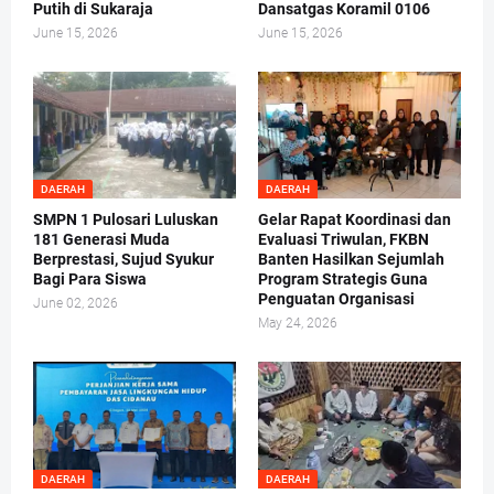
Putih di Sukaraja
Dansatgas Koramil 0106
June 15, 2026
June 15, 2026
DAERAH
DAERAH
SMPN 1 Pulosari Luluskan
Gelar Rapat Koordinasi dan
181 Generasi Muda
Evaluasi Triwulan, FKBN
Berprestasi, Sujud Syukur
Banten Hasilkan Sejumlah
Bagi Para Siswa
Program Strategis Guna
Penguatan Organisasi
June 02, 2026
May 24, 2026
DAERAH
DAERAH