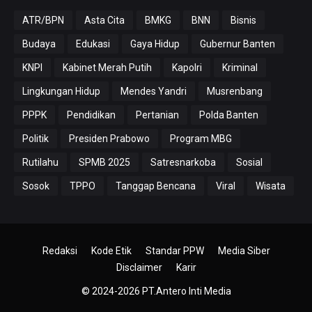
ATR/BPN
Asta Cita
BMKG
BNN
Bisnis
Budaya
Edukasi
Gaya Hidup
Gubernur Banten
KNPI
Kabinet Merah Putih
Kapolri
Kriminal
Lingkungan Hidup
Mendes Yandri
Musrenbang
PPPK
Pendidikan
Pertanian
Polda Banten
Politik
Presiden Prabowo
Program MBG
Rutilahu
SPMB 2025
Satresnarkoba
Sosial
Sosok
TPPO
Tanggap Bencana
Viral
Wisata
Redaksi
Kode Etik
Standar PPW
Media Siber
Disclaimer
Karir
© 2024-2026
PT.Antero Inti Media