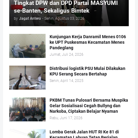
Tingkat DPW dan DPD Partai MASYUMI
se-Banten, Sekaligus Bimtek
by
Jagat Antero
-
Senin, Agustus 03, 2026
Kunjungan Kerja Danramil Menes 0106
ke UPT Puskesmas Kecamatan Menes
Pandeglang
Jumat, Juli 24, 2026
Distribusi logistik PSU Mulai Dilakukan
KPU Serang Secara Bertahap
Senin, April 14, 2025
PKBM Tunas Pulosari Bersama Muspika
Gelar Sosialisasi Cegah Bullyng dan
Narkoba, Ciptakan Belajar Nyaman
Rabu, Juni 17, 2026
Lomba Gerak Jalan HUT RI Ke 81 di
Kecamatan Labuan Tetap Berjalan,