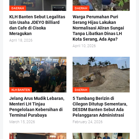
DAERAH
DAERAH
KLH Banten Sebut Legalitas
Warga Perumahan Puri
Izin Usaha JDEYO Billiard
Serang Hijau Lakukan
dan Cafe di Cisoka
Normalisasi Aliran Sungai
Meragukan
Tanpa Libatkan Dinas LH
Kota Serang, Ada Apa?
April 18, 2026
April 10, 2026
KLH BANTEN
DAERAH
Jelang Arus Mudik Lebaran,
5 Tambang Berizin di
Menteri LH Tinjau
Cilegon Ditutup Sementara,
Pengelolaan Kebersihan di
DESDM Banten Sebut Ada
Terminal Purabaya
Pelanggaran Administrasi
March 15, 2026
February 24, 2026