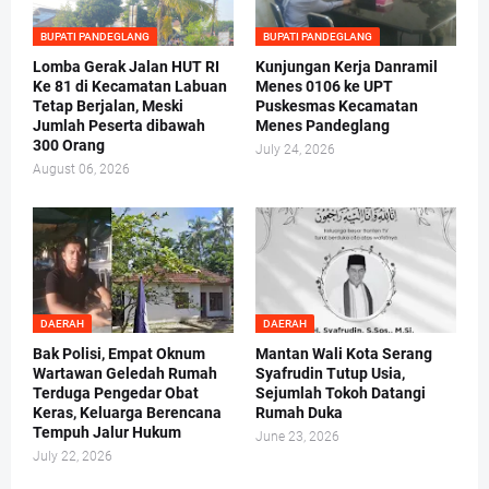
BUPATI PANDEGLANG
BUPATI PANDEGLANG
Lomba Gerak Jalan HUT RI
Kunjungan Kerja Danramil
Ke 81 di Kecamatan Labuan
Menes 0106 ke UPT
Tetap Berjalan, Meski
Puskesmas Kecamatan
Jumlah Peserta dibawah
Menes Pandeglang
300 Orang
July 24, 2026
August 06, 2026
DAERAH
DAERAH
Bak Polisi, Empat Oknum
Mantan Wali Kota Serang
Wartawan Geledah Rumah
Syafrudin Tutup Usia,
Terduga Pengedar Obat
Sejumlah Tokoh Datangi
Keras, Keluarga Berencana
Rumah Duka
Tempuh Jalur Hukum
June 23, 2026
July 22, 2026