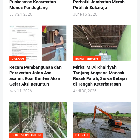
Puskesmas Kecamatan
Perbaiki Jembatan Merah
Menes Pandeglang
Putih di Sukaraja
July 24, 2026
June 15, 2026
DAERAH
BUPATI SERANG
Kecam Pembangunan dan
Miris!! MI Al Khairiyah
Perawatan Jalan Asal -
Tanjung Angsana Mancak
asalan, Koar Banten Akan
Rusak Parah, Siswa Belajar
Gelar Aksi Beruntun
di Tengah Keterbatasan
May 11, 2026
April 30, 2026
GUBERNUR BANTEN
DAERAH