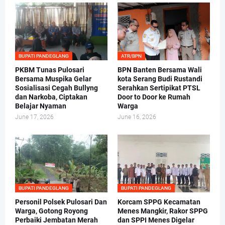
BUPATI PANDEGLANG
ATR/BPN
PKBM Tunas Pulosari
BPN Banten Bersama Wali
Bersama Muspika Gelar
kota Serang Budi Rustandi
Sosialisasi Cegah Bullyng
Serahkan Sertipikat PTSL
dan Narkoba, Ciptakan
Door to Door ke Rumah
Belajar Nyaman
Warga
June 17, 2026
June 16, 2026
BUPATI PANDEGLANG
BUPATI PANDEGLANG
Personil Polsek Pulosari Dan
Korcam SPPG Kecamatan
Warga, Gotong Royong
Menes Mangkir, Rakor SPPG
Perbaiki Jembatan Merah
dan SPPI Menes Digelar