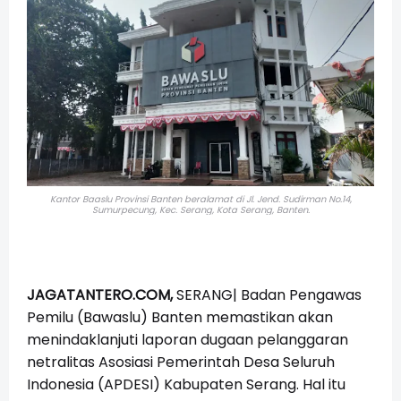
Kantor Baaslu Provinsi Banten beralamat di Jl. Jend. Sudirman No.14,
Sumurpecung, Kec. Serang, Kota Serang, Banten.
JAGATANTERO.COM,
SERANG| Badan Pengawas
Pemilu (Bawaslu) Banten memastikan akan
menindaklanjuti laporan dugaan pelanggaran
netralitas Asosiasi Pemerintah Desa Seluruh
Indonesia (APDESI) Kabupaten Serang. Hal itu