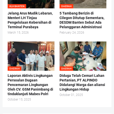
KLH BANTEN
DAERAH
Jelang Arus Mudik Lebaran,
5 Tambang Berizin di
Menteri LH Tinjau
Cilegon Ditutup Sementara,
Pengelolaan Kebersihan di
DESDM Banten Sebut Ada
Terminal Purabaya
Pelanggaran Administrasi
March 15, 2026
February 24, 2026
DAERAH
DAERAH
Laporan Aktivis Lingkungan
Diduga Telah Cemari Lahan
Persoalan Dugaan
Pertanian, PT ALPINDO
Pencemaran Lingkungan
Didatangi Warga dan aliansi
Oleh CV. GSM Panimbang di
Lingkungan Hidup
tindaklanjuti Mabes Polri
October 01, 2025
October 15, 2025