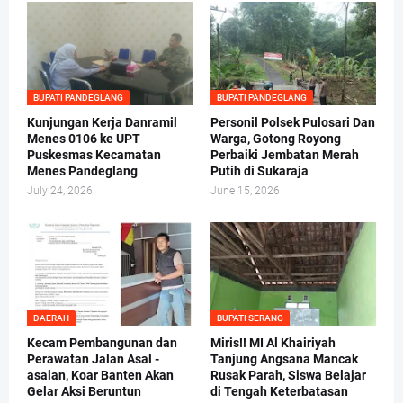
BUPATI PANDEGLANG
BUPATI PANDEGLANG
Kunjungan Kerja Danramil
Personil Polsek Pulosari Dan
Menes 0106 ke UPT
Warga, Gotong Royong
Puskesmas Kecamatan
Perbaiki Jembatan Merah
Menes Pandeglang
Putih di Sukaraja
July 24, 2026
June 15, 2026
DAERAH
BUPATI SERANG
Kecam Pembangunan dan
Miris!! MI Al Khairiyah
Perawatan Jalan Asal -
Tanjung Angsana Mancak
asalan, Koar Banten Akan
Rusak Parah, Siswa Belajar
Gelar Aksi Beruntun
di Tengah Keterbatasan