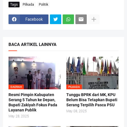
Tags
Pilkada
Politik
Facebook
BACA ARTIKEL LAINNYA
DAERAH
PILKADA
Resmi Pimpin Kabupaten
Tunggu BPRK dari MK, KPU
Serang 5 Tahun ke Depan,
Belum Bisa Tetapkan Bupati
Bupati Zakiyah Fokus Pada
Serang Terpilih Pasca PSU
Layanan Publik
May 08, 2025
May 28, 2025