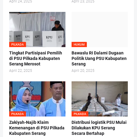
April 24, 2025
April 23, 2025
PILKADA
HUKUM
Tingkat Partisipasi Pemilih
Bawaslu RI Dalami Dugaan
di PSU Pilkada Kabupaten
Politik Uang PSU Kabupaten
Serang Merosot
Serang
April 22, 2025
April 20, 2025
PILKADA
PILKADA
Zakiyah-Najib Klaim
Distribusi logistik PSU Mulai
Kemenangan di PSU Pilkada
Dilakukan KPU Serang
Kabupaten Serang
Secara Bertahap