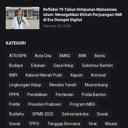
Refleksi 79 Tahun Himpunan Mahasiswa
Islam: Meneguhkan Khitah Perjuangan HMI
di Era Disrupsi Digital
February 05, 2026
KATEGORI
ATR/BPN
Asta Cita
BMKG
BNN
Bisnis
Budaya
Edukasi
Gaya Hidup
Gubernur Banten
KNPI
Kabinet Merah Putih
Kapolri
Kriminal
Lingkungan Hidup
Mendes Yandri
Musrenbang
PPPK
Pendidikan
Pertanian
Polda Banten
Politik
Presiden Prabowo
Program MBG
Rutilahu
SPMB 2025
Satresnarkoba
Sosial
Sosok
TPPO
Tanggap Bencana
Viral
Wisata