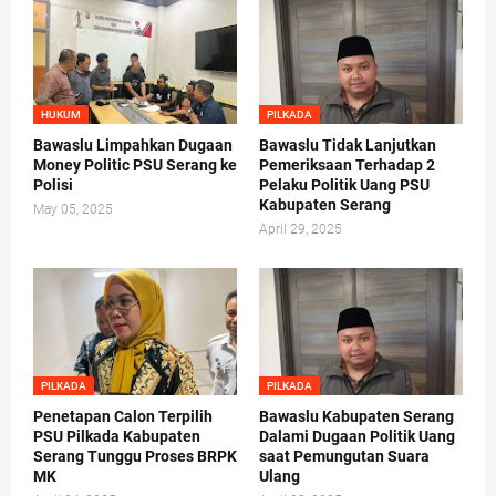
HUKUM
PILKADA
Bawaslu Limpahkan Dugaan
Bawaslu Tidak Lanjutkan
Money Politic PSU Serang ke
Pemeriksaan Terhadap 2
Polisi
Pelaku Politik Uang PSU
Kabupaten Serang
May 05, 2025
April 29, 2025
PILKADA
PILKADA
Penetapan Calon Terpilih
Bawaslu Kabupaten Serang
PSU Pilkada Kabupaten
Dalami Dugaan Politik Uang
Serang Tunggu Proses BRPK
saat Pemungutan Suara
MK
Ulang