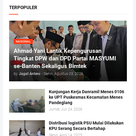
TERPOPULER
NASIONAL
Ahmad Yani Lantik Kepengurusan
Tingkat DPW dan DPD Partai MASYUMI
se-Banten Sekaligus Bimtek
by
Jagat Antero
-
Senin, Agustus 03, 2026
Kunjungan Kerja Danramil Menes 0106
ke UPT Puskesmas Kecamatan Menes
Pandeglang
Jumat, Juli 24, 2026
Distribusi logistik PSU Mulai Dilakukan
KPU Serang Secara Bertahap
Senin, April 14, 2025