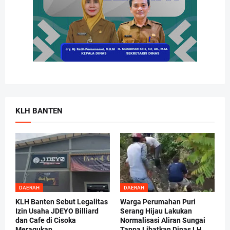
KLH BANTEN
DAERAH
DAERAH
KLH Banten Sebut Legalitas
Warga Perumahan Puri
Izin Usaha JDEYO Billiard
Serang Hijau Lakukan
dan Cafe di Cisoka
Normalisasi Aliran Sungai
Meragukan
Tanpa Libatkan Dinas LH