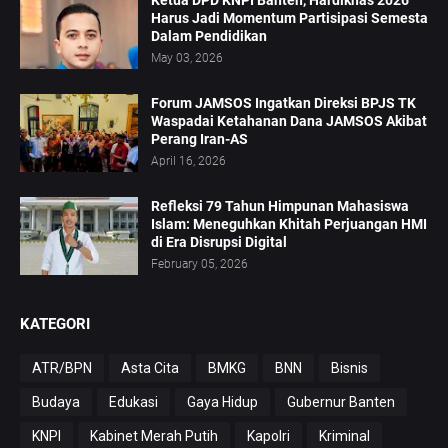
Ketua DPD KNPI Banten, Hardiknas 2026
Harus Jadi Momentum Partisipasi Semesta
Dalam Pendidikan
May 03, 2026
Forum JAMSOS Ingatkan Direksi BPJS TK
Waspadai Ketahanan Dana JAMSOS Akibat
Perang Iran-AS
April 16, 2026
Refleksi 79 Tahun Himpunan Mahasiswa
Islam: Meneguhkan Khitah Perjuangan HMI
di Era Disrupsi Digital
February 05, 2026
KATEGORI
ATR/BPN
Asta Cita
BMKG
BNN
Bisnis
Budaya
Edukasi
Gaya Hidup
Gubernur Banten
KNPI
Kabinet Merah Putih
Kapolri
Kriminal