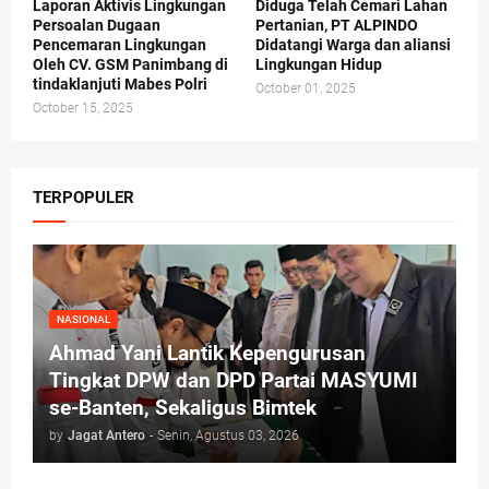
Laporan Aktivis Lingkungan
Diduga Telah Cemari Lahan
Persoalan Dugaan
Pertanian, PT ALPINDO
Pencemaran Lingkungan
Didatangi Warga dan aliansi
Oleh CV. GSM Panimbang di
Lingkungan Hidup
tindaklanjuti Mabes Polri
October 01, 2025
October 15, 2025
TERPOPULER
NASIONAL
Ahmad Yani Lantik Kepengurusan
Tingkat DPW dan DPD Partai MASYUMI
se-Banten, Sekaligus Bimtek
by
Jagat Antero
-
Senin, Agustus 03, 2026