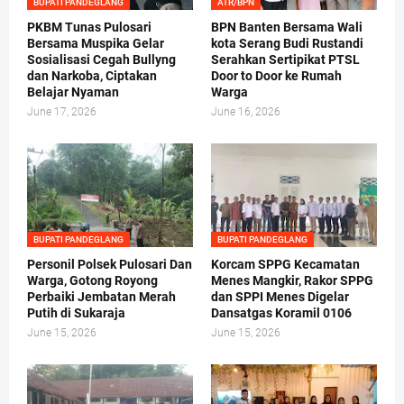
BUPATI PANDEGLANG
ATR/BPN
PKBM Tunas Pulosari
BPN Banten Bersama Wali
Bersama Muspika Gelar
kota Serang Budi Rustandi
Sosialisasi Cegah Bullyng
Serahkan Sertipikat PTSL
dan Narkoba, Ciptakan
Door to Door ke Rumah
Belajar Nyaman
Warga
June 17, 2026
June 16, 2026
BUPATI PANDEGLANG
BUPATI PANDEGLANG
Personil Polsek Pulosari Dan
Korcam SPPG Kecamatan
Warga, Gotong Royong
Menes Mangkir, Rakor SPPG
Perbaiki Jembatan Merah
dan SPPI Menes Digelar
Putih di Sukaraja
Dansatgas Koramil 0106
June 15, 2026
June 15, 2026