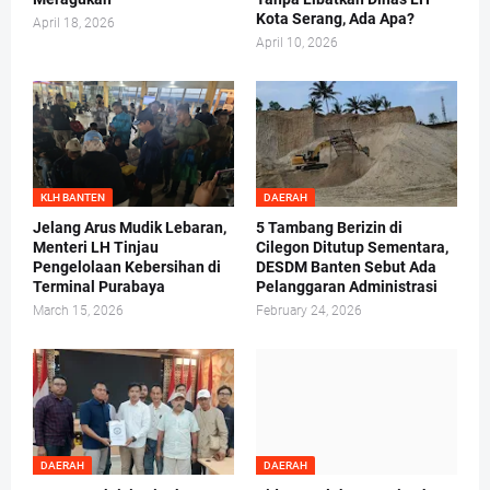
Kota Serang, Ada Apa?
April 18, 2026
April 10, 2026
KLH BANTEN
DAERAH
Jelang Arus Mudik Lebaran,
5 Tambang Berizin di
Menteri LH Tinjau
Cilegon Ditutup Sementara,
Pengelolaan Kebersihan di
DESDM Banten Sebut Ada
Terminal Purabaya
Pelanggaran Administrasi
March 15, 2026
February 24, 2026
DAERAH
DAERAH