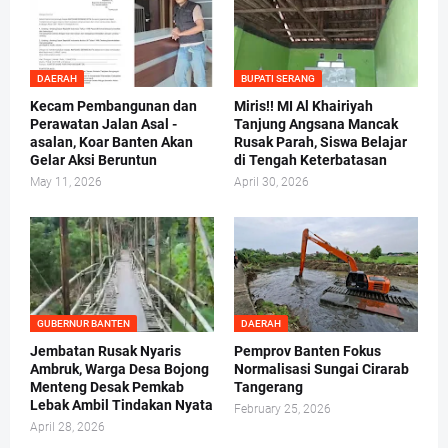
DAERAH
BUPATI SERANG
Kecam Pembangunan dan
Miris!! MI Al Khairiyah
Perawatan Jalan Asal -
Tanjung Angsana Mancak
asalan, Koar Banten Akan
Rusak Parah, Siswa Belajar
Gelar Aksi Beruntun
di Tengah Keterbatasan
May 11, 2026
April 30, 2026
GUBERNUR BANTEN
DAERAH
Jembatan Rusak Nyaris
Pemprov Banten Fokus
Ambruk, Warga Desa Bojong
Normalisasi Sungai Cirarab
Menteng Desak Pemkab
Tangerang
Lebak Ambil Tindakan Nyata
February 25, 2026
April 28, 2026