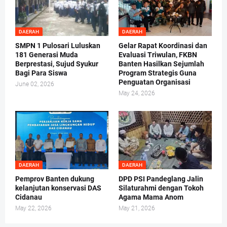
DAERAH
DAERAH
SMPN 1 Pulosari Luluskan
Gelar Rapat Koordinasi dan
181 Generasi Muda
Evaluasi Triwulan, FKBN
Berprestasi, Sujud Syukur
Banten Hasilkan Sejumlah
Bagi Para Siswa
Program Strategis Guna
Penguatan Organisasi
June 02, 2026
May 24, 2026
DAERAH
DAERAH
Pemprov Banten dukung
DPD PSI Pandeglang Jalin
kelanjutan konservasi DAS
Silaturahmi dengan Tokoh
Cidanau
Agama Mama Anom
May 22, 2026
May 21, 2026