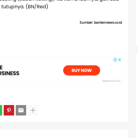
” tutupnya. (BN/Red)
Sumber: bantennews.co.id