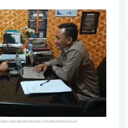
ustian saat diperika Bawaslu. (Foto/BantenNews.co.id)