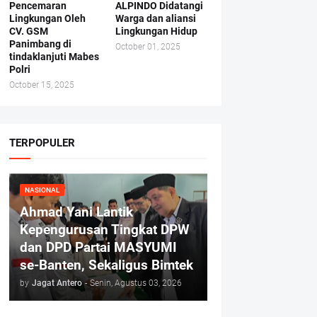
Pencemaran
ALPINDO Didatangi
Lingkungan Oleh
Warga dan aliansi
CV. GSM
Lingkungan Hidup
Panimbang di
October 01, 2025
tindaklanjuti Mabes
Polri
October 15, 2025
TERPOPULER
NASIONAL
Ahmad Yani Lantik
Kepengurusan Tingkat DPW
dan DPD Partai MASYUMI
se-Banten, Sekaligus Bimtek
by
Jagat Antero
-
Senin, Agustus 03, 2026