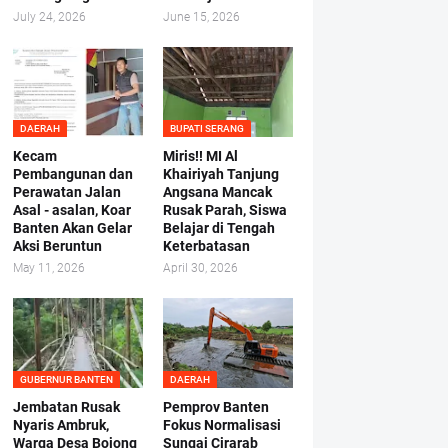
July 24, 2026
June 15, 2026
DAERAH
BUPATI SERANG
Kecam
Miris!! MI Al
Pembangunan dan
Khairiyah Tanjung
Perawatan Jalan
Angsana Mancak
Asal - asalan, Koar
Rusak Parah, Siswa
Banten Akan Gelar
Belajar di Tengah
Aksi Beruntun
Keterbatasan
May 11, 2026
April 30, 2026
GUBERNUR BANTEN
DAERAH
Jembatan Rusak
Pemprov Banten
Nyaris Ambruk,
Fokus Normalisasi
Warga Desa Bojong
Sungai Cirarab