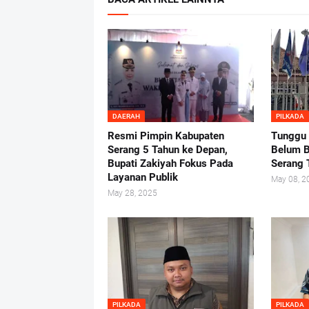
DAERAH
PILKADA
Resmi Pimpin Kabupaten
Tunggu
Serang 5 Tahun ke Depan,
Belum B
Bupati Zakiyah Fokus Pada
Serang 
Layanan Publik
May 08, 2
May 28, 2025
PILKADA
PILKADA