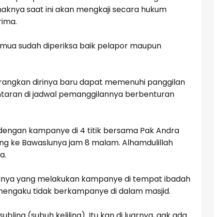
aknya saat ini akan mengkaji secara hukum
rima.
Semua sudah diperiksa baik pelapor maupun
erangkan dirinya baru dapat memenuhi panggilan
ntaran di jadwal pemanggilannya berbenturan
engan kampanye di 4 titik bersama Pak Andra
ang ke Bawaslunya jam 8 malam. Alhamdulillah
a.
irinya yang melakukan kampanye di tempat ibadah
engaku tidak berkampanye di dalam masjid.
ing (subuh keliling). Itu kan di luarnya, gak ada