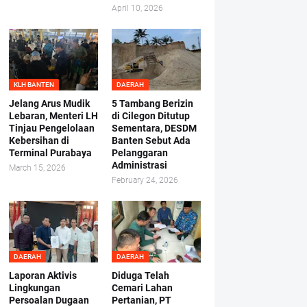
April 10, 2026
KLH BANTEN
DAERAH
Jelang Arus Mudik
5 Tambang Berizin
Lebaran, Menteri LH
di Cilegon Ditutup
Tinjau Pengelolaan
Sementara, DESDM
Kebersihan di
Banten Sebut Ada
Terminal Purabaya
Pelanggaran
Administrasi
March 15, 2026
February 24, 2026
DAERAH
DAERAH
Laporan Aktivis
Diduga Telah
Lingkungan
Cemari Lahan
Persoalan Dugaan
Pertanian, PT