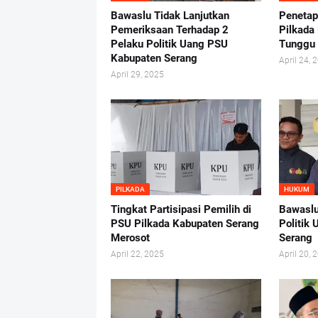
Bawaslu Tidak Lanjutkan
Penetap
Pemeriksaan Terhadap 2
Pilkada
Pelaku Politik Uang PSU
Tunggu
Kabupaten Serang
April 24, 
April 29, 2025
PILKADA
HUKUM
Tingkat Partisipasi Pemilih di
Bawaslu
PSU Pilkada Kabupaten Serang
Politik
Merosot
Serang
April 22, 2025
April 20, 