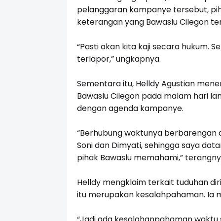
pelanggaran kampanye tersebut, pih
keterangan yang Bawaslu Cilegon te
“Pasti akan kita kaji secara hukum. 
terlapor,” ungkapnya.
Sementara itu, Helldy Agustian men
Bawaslu Cilegon pada malam hari la
dengan agenda kampanye.
“Berhubung waktunya berbarengan d
Soni dan Dimyati, sehingga saya dat
pihak Bawaslu memahami,” terangny
Helldy mengklaim terkait tuduhan d
itu merupakan kesalahpahaman. Ia m
“Jadi ada kesalahanpahaman waktu subl