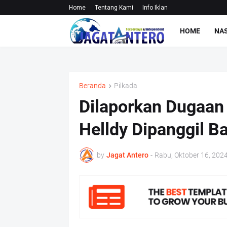
Home
Tentang Kami
Info Iklan
HOME
NA
Beranda
Pilkada
Dilaporkan Dugaan
Helldy Dipanggil B
by
Jagat Antero
-
Rabu, Oktober 16, 202