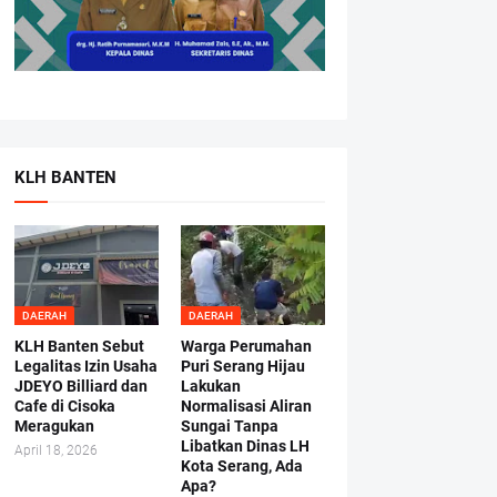
KLH BANTEN
DAERAH
DAERAH
KLH Banten Sebut
Warga Perumahan
Legalitas Izin Usaha
Puri Serang Hijau
JDEYO Billiard dan
Lakukan
Cafe di Cisoka
Normalisasi Aliran
Meragukan
Sungai Tanpa
Libatkan Dinas LH
April 18, 2026
Kota Serang, Ada
Apa?