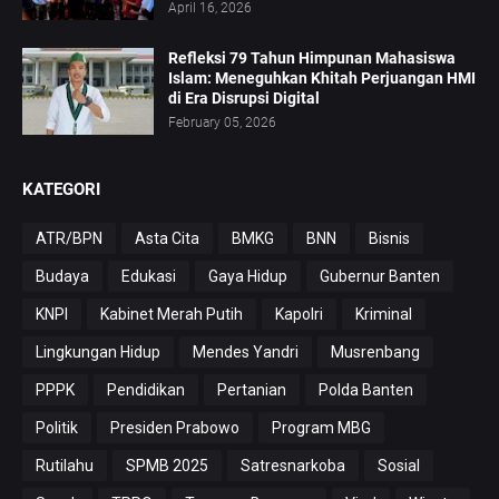
April 16, 2026
Refleksi 79 Tahun Himpunan Mahasiswa
Islam: Meneguhkan Khitah Perjuangan HMI
di Era Disrupsi Digital
February 05, 2026
KATEGORI
ATR/BPN
Asta Cita
BMKG
BNN
Bisnis
Budaya
Edukasi
Gaya Hidup
Gubernur Banten
KNPI
Kabinet Merah Putih
Kapolri
Kriminal
Lingkungan Hidup
Mendes Yandri
Musrenbang
PPPK
Pendidikan
Pertanian
Polda Banten
Politik
Presiden Prabowo
Program MBG
Rutilahu
SPMB 2025
Satresnarkoba
Sosial