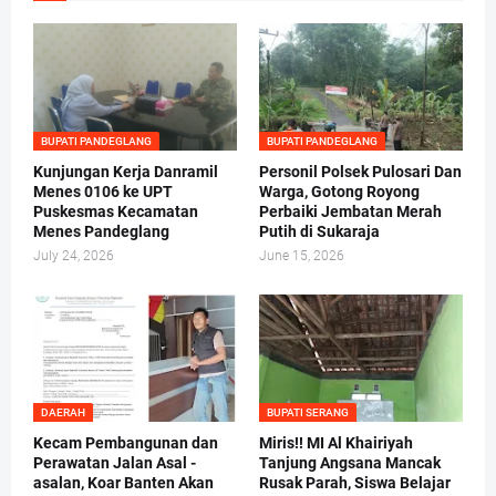
BUPATI PANDEGLANG
BUPATI PANDEGLANG
Kunjungan Kerja Danramil
Personil Polsek Pulosari Dan
Menes 0106 ke UPT
Warga, Gotong Royong
Puskesmas Kecamatan
Perbaiki Jembatan Merah
Menes Pandeglang
Putih di Sukaraja
July 24, 2026
June 15, 2026
DAERAH
BUPATI SERANG
Kecam Pembangunan dan
Miris!! MI Al Khairiyah
Perawatan Jalan Asal -
Tanjung Angsana Mancak
asalan, Koar Banten Akan
Rusak Parah, Siswa Belajar