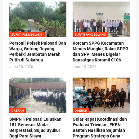
BUPATI PANDEGLANG
BUPATI PANDEGLANG
Personil Polsek Pulosari Dan
Korcam SPPG Kecamatan
Warga, Gotong Royong
Menes Mangkir, Rakor SPPG
Perbaiki Jembatan Merah
dan SPPI Menes Digelar
Putih di Sukaraja
Dansatgas Koramil 0106
June 15, 2026
June 15, 2026
DAERAH
DAERAH
SMPN 1 Pulosari Luluskan
Gelar Rapat Koordinasi dan
181 Generasi Muda
Evaluasi Triwulan, FKBN
Berprestasi, Sujud Syukur
Banten Hasilkan Sejumlah
Bagi Para Siswa
Program Strategis Guna