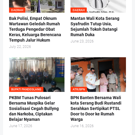
DAERAH
DAERAH
Bak Polisi, Empat Oknum
Mantan Wali Kota Serang
Wartawan Geledah Rumah
Syafrudin Tutup Usia,
Terduga Pengedar Obat
Sejumlah Tokoh Datangi
Keras, Keluarga Berencana
Rumah Duka
Tempuh Jalur Hukum
June 23, 2026
July 22, 2026
BUPATI PANDEGLANG
ATR/BPN
PKBM Tunas Pulosari
BPN Banten Bersama Wali
Bersama Muspika Gelar
kota Serang Budi Rustandi
Sosialisasi Cegah Bullyng
Serahkan Sertipikat PTSL
dan Narkoba, Ciptakan
Door to Door ke Rumah
Belajar Nyaman
Warga
June 17, 2026
June 16, 2026