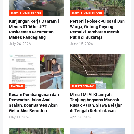
BUPATI PANDEGLANG
BUPATI PANDEGLANG
Kunjungan Kerja Danramil
Personil Polsek Pulosari Dan
Menes 0106 ke UPT
Warga, Gotong Royong
Puskesmas Kecamatan
Perbaiki Jembatan Merah
Menes Pandeglang
Putih di Sukaraja
July 24, 2026
June 15, 2026
DAERAH
BUPATI SERANG
Kecam Pembangunan dan
Miris!! MI Al Khairiyah
Perawatan Jalan Asal -
Tanjung Angsana Mancak
asalan, Koar Banten Akan
Rusak Parah, Siswa Belajar
Gelar Aksi Beruntun
di Tengah Keterbatasan
May 11, 2026
April 30, 2026