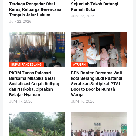
Terduga Pengedar Obat
Sejumlah Tokoh Datangi
Keras, Keluarga Berencana
Rumah Duka
Tempuh Jalur Hukum
June 23, 2026
July 22, 2026
BUPATI PANDEGLANG
ATR/BPN
PKBM Tunas Pulosari
BPN Banten Bersama Wali
Bersama Muspika Gelar
kota Serang Budi Rustandi
Sosialisasi Cegah Bullyng
Serahkan Sertipikat PTSL
dan Narkoba, Ciptakan
Door to Door ke Rumah
Belajar Nyaman
Warga
June 17, 2026
June 16, 2026