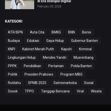
di Era Disrupsi Digital
February 05, 2026
KATEGORI
ATR/BPN
Asta Cita
BMKG
BNN
Bisnis
Budaya
Edukasi
Gaya Hidup
Gubernur Banten
KNPI
Kabinet Merah Putih
Kapolri
Kriminal
Lingkungan Hidup
Mendes Yandri
Musrenbang
PPPK
Pendidikan
Pertanian
Polda Banten
Politik
Presiden Prabowo
Program MBG
Rutilahu
SPMB 2025
Satresnarkoba
Sosial
Sosok
TPPO
Tanggap Bencana
Viral
Wisata