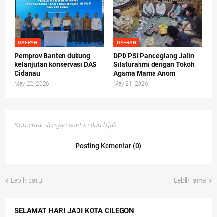
DAERAH
DAERAH
Pemprov Banten dukung
DPD PSI Pandeglang Jalin
kelanjutan konservasi DAS
Silaturahmi dengan Tokoh
Cidanau
Agama Mama Anom
May 22, 2026
May 21, 2026
Komentar dengan santun dan bijak
Posting Komentar (0)
Lebih baru
Lebih lama
SELAMAT HARI JADI KOTA CILEGON