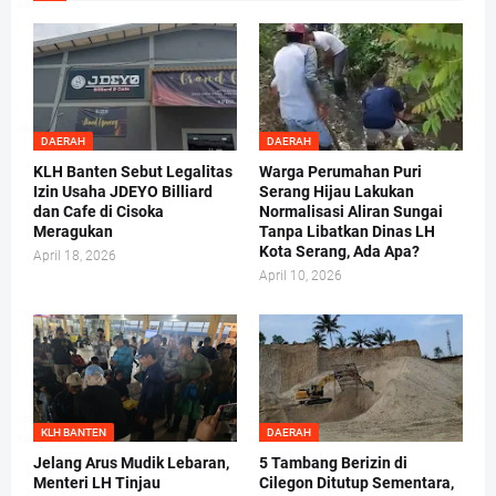
DAERAH
DAERAH
KLH Banten Sebut Legalitas
Warga Perumahan Puri
Izin Usaha JDEYO Billiard
Serang Hijau Lakukan
dan Cafe di Cisoka
Normalisasi Aliran Sungai
Meragukan
Tanpa Libatkan Dinas LH
Kota Serang, Ada Apa?
April 18, 2026
April 10, 2026
KLH BANTEN
DAERAH
Jelang Arus Mudik Lebaran,
5 Tambang Berizin di
Menteri LH Tinjau
Cilegon Ditutup Sementara,