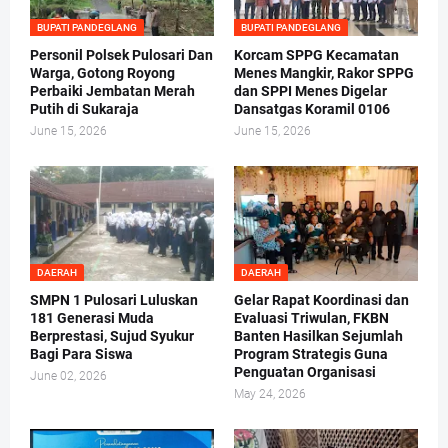
BUPATI PANDEGLANG
BUPATI PANDEGLANG
Personil Polsek Pulosari Dan
Korcam SPPG Kecamatan
Warga, Gotong Royong
Menes Mangkir, Rakor SPPG
Perbaiki Jembatan Merah
dan SPPI Menes Digelar
Putih di Sukaraja
Dansatgas Koramil 0106
June 15, 2026
June 15, 2026
DAERAH
DAERAH
SMPN 1 Pulosari Luluskan
Gelar Rapat Koordinasi dan
181 Generasi Muda
Evaluasi Triwulan, FKBN
Berprestasi, Sujud Syukur
Banten Hasilkan Sejumlah
Bagi Para Siswa
Program Strategis Guna
Penguatan Organisasi
June 02, 2026
May 24, 2026