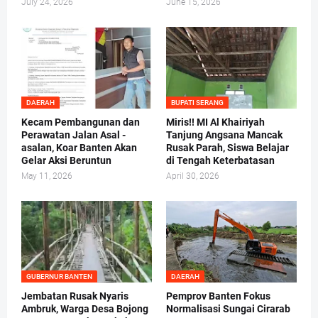
July 24, 2026
June 15, 2026
DAERAH
BUPATI SERANG
Kecam Pembangunan dan
Miris!! MI Al Khairiyah
Perawatan Jalan Asal -
Tanjung Angsana Mancak
asalan, Koar Banten Akan
Rusak Parah, Siswa Belajar
Gelar Aksi Beruntun
di Tengah Keterbatasan
May 11, 2026
April 30, 2026
GUBERNUR BANTEN
DAERAH
Jembatan Rusak Nyaris
Pemprov Banten Fokus
Ambruk, Warga Desa Bojong
Normalisasi Sungai Cirarab