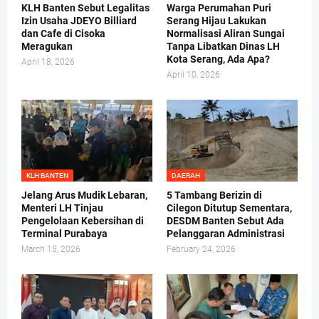
KLH Banten Sebut Legalitas
Warga Perumahan Puri
Izin Usaha JDEYO Billiard
Serang Hijau Lakukan
dan Cafe di Cisoka
Normalisasi Aliran Sungai
Meragukan
Tanpa Libatkan Dinas LH
Kota Serang, Ada Apa?
April 18, 2026
April 10, 2026
KLH BANTEN
DAERAH
Jelang Arus Mudik Lebaran,
5 Tambang Berizin di
Menteri LH Tinjau
Cilegon Ditutup Sementara,
Pengelolaan Kebersihan di
DESDM Banten Sebut Ada
Terminal Purabaya
Pelanggaran Administrasi
March 15, 2026
February 24, 2026