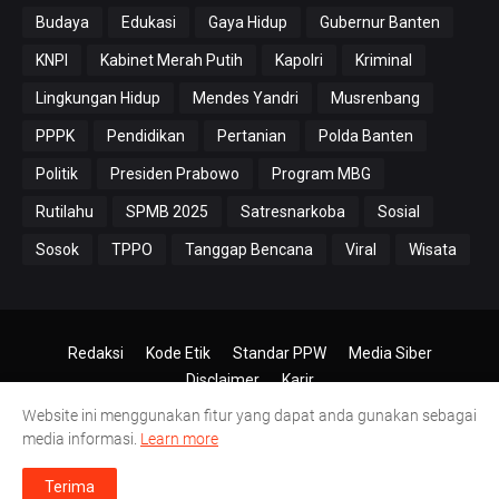
Budaya
Edukasi
Gaya Hidup
Gubernur Banten
KNPI
Kabinet Merah Putih
Kapolri
Kriminal
Lingkungan Hidup
Mendes Yandri
Musrenbang
PPPK
Pendidikan
Pertanian
Polda Banten
Politik
Presiden Prabowo
Program MBG
Rutilahu
SPMB 2025
Satresnarkoba
Sosial
Sosok
TPPO
Tanggap Bencana
Viral
Wisata
Redaksi
Kode Etik
Standar PPW
Media Siber
Disclaimer
Karir
Website ini menggunakan fitur yang dapat anda gunakan sebagai
© 2024-2026
PT.Antero Inti Media
media informasi.
Learn more
Terima
erak Jalan HUT RI Ke 81 di Kecamatan Labuan Tetap Berjalan, Meski Jumlah 