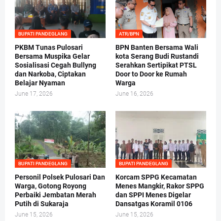
BUPATI PANDEGLANG
ATR/BPN
PKBM Tunas Pulosari
BPN Banten Bersama Wali
Bersama Muspika Gelar
kota Serang Budi Rustandi
Sosialisasi Cegah Bullyng
Serahkan Sertipikat PTSL
dan Narkoba, Ciptakan
Door to Door ke Rumah
Belajar Nyaman
Warga
June 17, 2026
June 16, 2026
BUPATI PANDEGLANG
BUPATI PANDEGLANG
Personil Polsek Pulosari Dan
Korcam SPPG Kecamatan
Warga, Gotong Royong
Menes Mangkir, Rakor SPPG
Perbaiki Jembatan Merah
dan SPPI Menes Digelar
Putih di Sukaraja
Dansatgas Koramil 0106
June 15, 2026
June 15, 2026