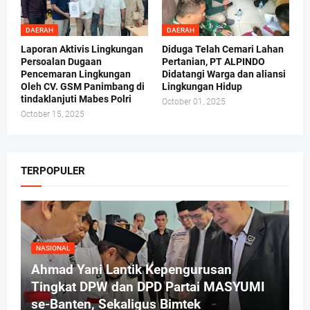
DAERAH
DAERAH
Laporan Aktivis Lingkungan
Diduga Telah Cemari Lahan
Persoalan Dugaan
Pertanian, PT ALPINDO
Pencemaran Lingkungan
Didatangi Warga dan aliansi
Oleh CV. GSM Panimbang di
Lingkungan Hidup
tindaklanjuti Mabes Polri
October 01, 2025
October 15, 2025
TERPOPULER
NASIONAL
Ahmad Yani Lantik Kepengurusan
Tingkat DPW dan DPD Partai MASYUMI
se-Banten, Sekaligus Bimtek