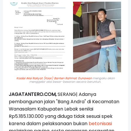
Koalisi Aksi Rakyat (Koar) Banten
Rahmat Gunawan
mengaku akan
menggelar aksi besar-besaran secara beruntun.
JAGATANTERO.COM,
SERANG| Adanya
pembangunan jalan "Bang Andra" di Kecamatan
Wanasalam Kabupaten Lebak senilai
Rp5.185.130.000 yang diduga tidak sesuai spek
karena dalam pelaksanaan bukan
betonisasi
melainkan paving, serta anggaran perawatan