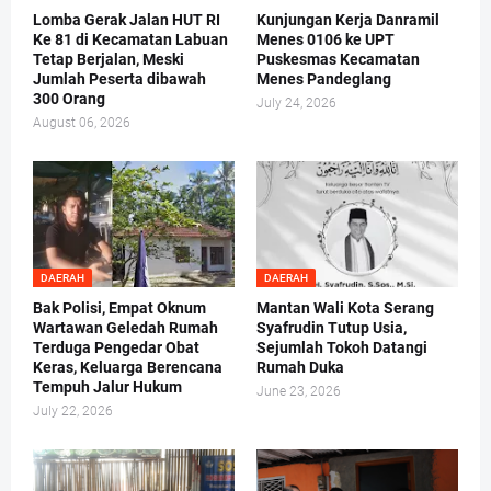
Lomba Gerak Jalan HUT RI
Kunjungan Kerja Danramil
Ke 81 di Kecamatan Labuan
Menes 0106 ke UPT
Tetap Berjalan, Meski
Puskesmas Kecamatan
Jumlah Peserta dibawah
Menes Pandeglang
300 Orang
July 24, 2026
August 06, 2026
DAERAH
DAERAH
Bak Polisi, Empat Oknum
Mantan Wali Kota Serang
Wartawan Geledah Rumah
Syafrudin Tutup Usia,
Terduga Pengedar Obat
Sejumlah Tokoh Datangi
Keras, Keluarga Berencana
Rumah Duka
Tempuh Jalur Hukum
June 23, 2026
July 22, 2026