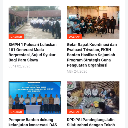
DAERAH
DAERAH
SMPN 1 Pulosari Luluskan
Gelar Rapat Koordinasi dan
181 Generasi Muda
Evaluasi Triwulan, FKBN
Berprestasi, Sujud Syukur
Banten Hasilkan Sejumlah
Bagi Para Siswa
Program Strategis Guna
Penguatan Organisasi
June 02, 2026
May 24, 2026
DAERAH
DAERAH
Pemprov Banten dukung
DPD PSI Pandeglang Jalin
kelanjutan konservasi DAS
Silaturahmi dengan Tokoh