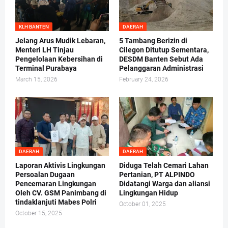
KLH BANTEN
DAERAH
Jelang Arus Mudik Lebaran,
5 Tambang Berizin di
Menteri LH Tinjau
Cilegon Ditutup Sementara,
Pengelolaan Kebersihan di
DESDM Banten Sebut Ada
Terminal Purabaya
Pelanggaran Administrasi
March 15, 2026
February 24, 2026
DAERAH
DAERAH
Laporan Aktivis Lingkungan
Diduga Telah Cemari Lahan
Persoalan Dugaan
Pertanian, PT ALPINDO
Pencemaran Lingkungan
Didatangi Warga dan aliansi
Oleh CV. GSM Panimbang di
Lingkungan Hidup
tindaklanjuti Mabes Polri
October 01, 2025
October 15, 2025