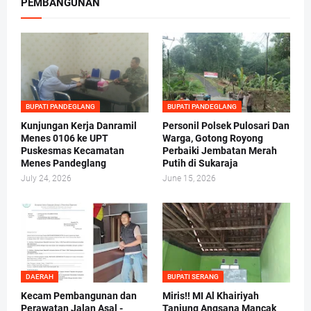
PEMBANGUNAN
BUPATI PANDEGLANG
BUPATI PANDEGLANG
Kunjungan Kerja Danramil
Personil Polsek Pulosari Dan
Menes 0106 ke UPT
Warga, Gotong Royong
Puskesmas Kecamatan
Perbaiki Jembatan Merah
Menes Pandeglang
Putih di Sukaraja
July 24, 2026
June 15, 2026
DAERAH
BUPATI SERANG
Kecam Pembangunan dan
Miris!! MI Al Khairiyah
Perawatan Jalan Asal -
Tanjung Angsana Mancak