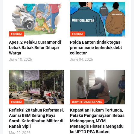
HUKUM
HUKUM
Apes, 2 Pelaku Curanmor di
Polda Banten tindak tegas
Lebak Babak Belur Dihajar
premanisme berkedok debt
Warga
collector
June 10, 2026
June 04, 2026
HUKUM
BUPATI PANDEGLANG
Refleksi 28 tahun Reformasi,
Kepastian Hukum Tertunda,
Aiansi BEM Serang Raya
Pelaku Penganiayaan Bebas
Soroti Keterlibatan Militer di
Melenggang, MYM
Ranah Sipil
Menangis Histeris Mengadu
ke UPTD PPA Banten
May 22, 2026