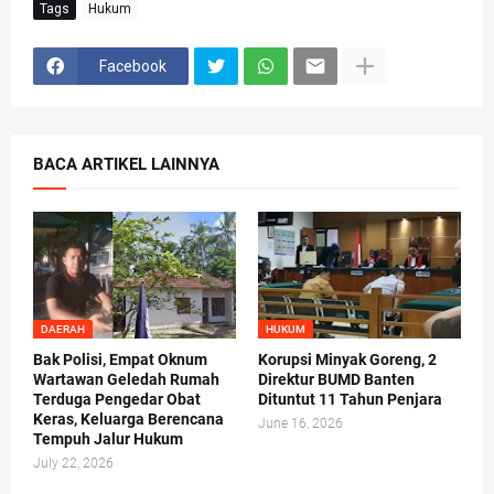
Tags
Hukum
Facebook
BACA ARTIKEL LAINNYA
DAERAH
HUKUM
Bak Polisi, Empat Oknum
Korupsi Minyak Goreng, 2
Wartawan Geledah Rumah
Direktur BUMD Banten
Terduga Pengedar Obat
Dituntut 11 Tahun Penjara
Keras, Keluarga Berencana
June 16, 2026
Tempuh Jalur Hukum
July 22, 2026