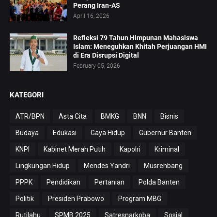
Perang Iran-AS
April 16, 2026
Refleksi 79 Tahun Himpunan Mahasiswa
Islam: Meneguhkan Khitah Perjuangan HMI
di Era Disrupsi Digital
February 05, 2026
KATEGORI
ATR/BPN
Asta Cita
BMKG
BNN
Bisnis
Budaya
Edukasi
Gaya Hidup
Gubernur Banten
KNPI
Kabinet Merah Putih
Kapolri
Kriminal
Lingkungan Hidup
Mendes Yandri
Musrenbang
PPPK
Pendidikan
Pertanian
Polda Banten
Politik
Presiden Prabowo
Program MBG
Rutilahu
SPMB 2025
Satresnarkoba
Sosial