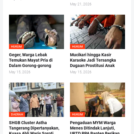
May 21, 2026
HUKUM
HUKUM
Geger, Warga Lebak
Mucikari hingga Kasir
Temukan Mayat Pria di
Karaoke Jadi Tersangka
Dalam Gorong-gorong
Dugaan Prostitusi Anak
May 15, 2026
May 15, 2026
DAERAH
HUKUM
SHGB Cluster Astha
Pengaduan MYM Warga
Tangerang Dipertanyakan,
Menes Ditindak Lanjuti,
Kuasa Ahli Waris Soroti
UPTD PPA Banten Berikan