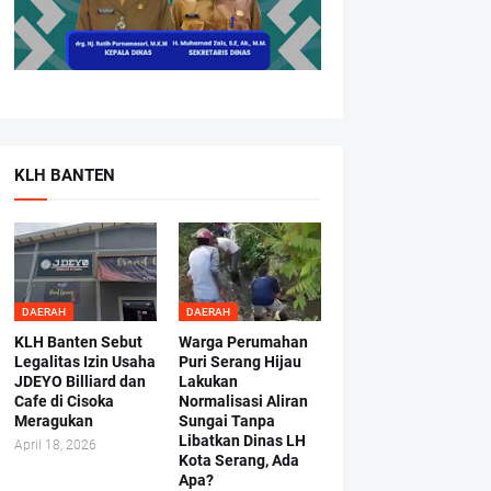
KLH BANTEN
DAERAH
DAERAH
KLH Banten Sebut
Warga Perumahan
Legalitas Izin Usaha
Puri Serang Hijau
JDEYO Billiard dan
Lakukan
Cafe di Cisoka
Normalisasi Aliran
Meragukan
Sungai Tanpa
Libatkan Dinas LH
April 18, 2026
Kota Serang, Ada
Apa?