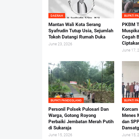
DAERAH
BUPATI P
Mantan Wali Kota Serang
PKBM Tu
Syafrudin Tutup Usia, Sejumlah
Muspika
Tokoh Datangi Rumah Duka
Cegah B
Ciptaka
June 23, 2026
June 17, 
BUPATI PANDEGLANG
BUPATI P
Personil Polsek Pulosari Dan
Korcam
Warga, Gotong Royong
Menes M
Perbaiki Jembatan Merah Putih
dan SPP
di Sukaraja
Dansatg
June 15, 2026
June 15, 