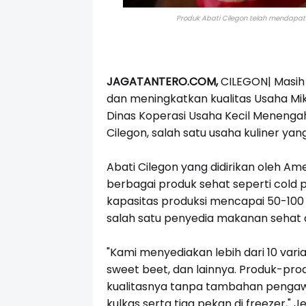
Produk Abati Cilegon telah mendapat
JAGATANTERO.COM,
CILEGON| Masih 
dan meningkatkan kualitas Usaha Mikr
Dinas Koperasi Usaha Kecil Menenga
Cilegon, salah satu usaha kuliner y
Abati Cilegon yang didirikan oleh Ame
berbagai produk sehat seperti cold p
kapasitas produksi mencapai 50-100 bo
salah satu penyedia makanan sehat d
"Kami menyediakan lebih dari 10 varia
sweet beet, dan lainnya. Produk-produ
kualitasnya tanpa tambahan pengawet
kulkas serta tiga pekan di freezer," 