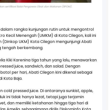
kan sertifikasi Balai Pengawas Obat dan Makanan (BPOM).
dalam rangka kunjungan rutin untuk mengontrol
o Kecil Menengah (UMKM) di Kota Cilegon, kali ini
h (Dinkop UKM) Kota Cilegon mengunjungi Abati
ang tengah berkembang.
lia Kiki Karenina tiga tahun yang lalu, menawarkan
ressed juice, sandwich, dan salad. Dengan
tol per hari, Abati Cilegon kini dikenal sebagai
i Kota Baja.
n cold pressed juice. Di antaranya sunkist, apple,
k ini tidak hanya lezat, tetapi juga terjamin
, dan memiliki ketahanan hingga tiga hari di
Jelas Amelia, sebagaimana dirilis Diskominfo Kota