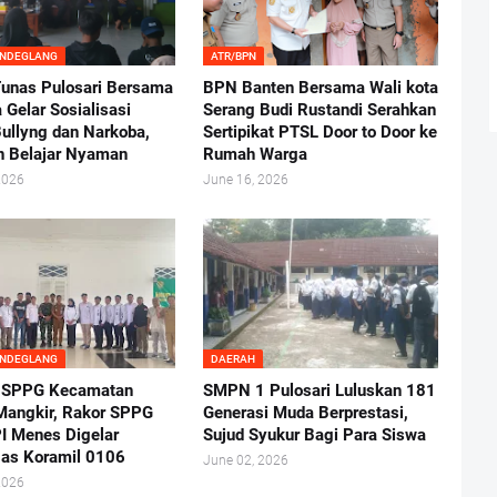
ANDEGLANG
ATR/BPN
nas Pulosari Bersama
BPN Banten Bersama Wali kota
 Gelar Sosialisasi
Serang Budi Rustandi Serahkan
ullyng dan Narkoba,
Sertipikat PTSL Door to Door ke
n Belajar Nyaman
Rumah Warga
2026
June 16, 2026
ANDEGLANG
DAERAH
 SPPG Kecamatan
SMPN 1 Pulosari Luluskan 181
angkir, Rakor SPPG
Generasi Muda Berprestasi,
I Menes Digelar
Sujud Syukur Bagi Para Siswa
as Koramil 0106
June 02, 2026
2026