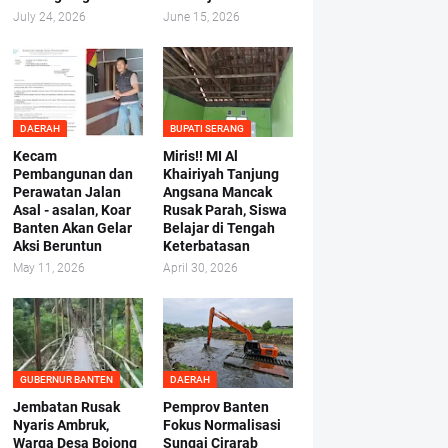
July 24, 2026
June 15, 2026
DAERAH
BUPATI SERANG
Kecam
Miris!! MI Al
Pembangunan dan
Khairiyah Tanjung
Perawatan Jalan
Angsana Mancak
Asal - asalan, Koar
Rusak Parah, Siswa
Banten Akan Gelar
Belajar di Tengah
Aksi Beruntun
Keterbatasan
May 11, 2026
April 30, 2026
GUBERNUR BANTEN
DAERAH
Jembatan Rusak
Pemprov Banten
Nyaris Ambruk,
Fokus Normalisasi
Warga Desa Bojong
Sungai Cirarab