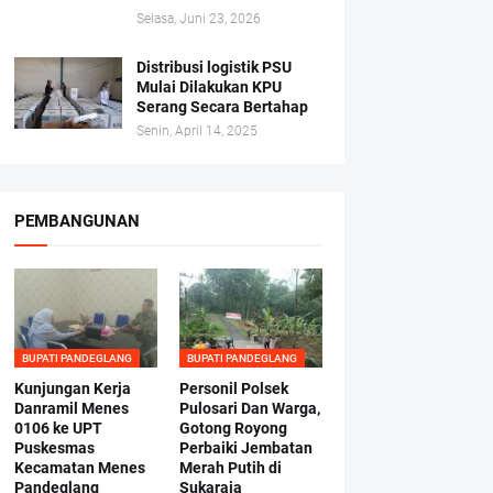
Selasa, Juni 23, 2026
Distribusi logistik PSU
Mulai Dilakukan KPU
Serang Secara Bertahap
Senin, April 14, 2025
PEMBANGUNAN
BUPATI PANDEGLANG
BUPATI PANDEGLANG
Kunjungan Kerja
Personil Polsek
Danramil Menes
Pulosari Dan Warga,
0106 ke UPT
Gotong Royong
Puskesmas
Perbaiki Jembatan
Kecamatan Menes
Merah Putih di
Pandeglang
Sukaraja