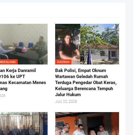
ANDEGLANG
DAERAH
an Kerja Danramil
Bak Polisi, Empat Oknum
0106 ke UPT
Wartawan Geledah Rumah
mas Kecamatan Menes
Terduga Pengedar Obat Keras,
lang
Keluarga Berencana Tempuh
Jalur Hukum
2026
July 22, 2026