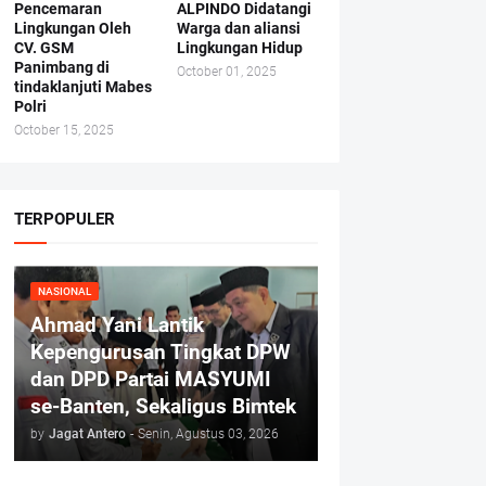
Pencemaran
ALPINDO Didatangi
Lingkungan Oleh
Warga dan aliansi
CV. GSM
Lingkungan Hidup
Panimbang di
October 01, 2025
tindaklanjuti Mabes
Polri
October 15, 2025
TERPOPULER
NASIONAL
Ahmad Yani Lantik
Kepengurusan Tingkat DPW
dan DPD Partai MASYUMI
se-Banten, Sekaligus Bimtek
by
Jagat Antero
-
Senin, Agustus 03, 2026