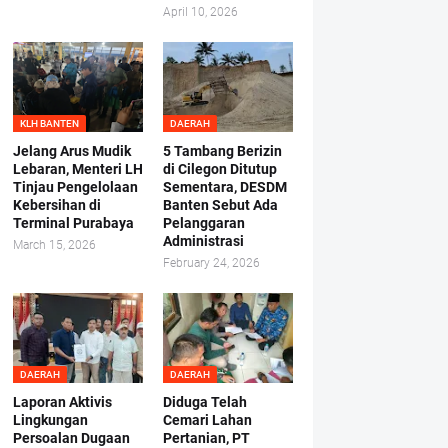
April 10, 2026
KLH BANTEN
DAERAH
Jelang Arus Mudik
5 Tambang Berizin
Lebaran, Menteri LH
di Cilegon Ditutup
Tinjau Pengelolaan
Sementara, DESDM
Kebersihan di
Banten Sebut Ada
Terminal Purabaya
Pelanggaran
Administrasi
March 15, 2026
February 24, 2026
DAERAH
DAERAH
Laporan Aktivis
Diduga Telah
Lingkungan
Cemari Lahan
Persoalan Dugaan
Pertanian, PT