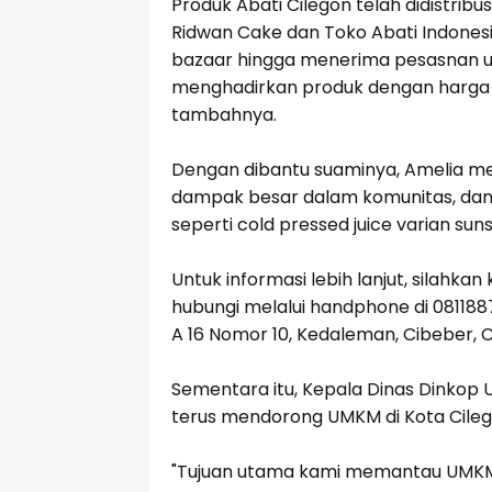
Produk Abati Cilegon telah didistrib
Ridwan Cake dan Toko Abati Indonesia.
bazaar hingga menerima pesasnan un
menghadirkan produk dengan harga t
tambahnya.
Dengan dibantu suaminya, Amelia m
dampak besar dalam komunitas, dan 
seperti cold pressed juice varian sun
Untuk informasi lebih lanjut, silahka
hubungi melalui handphone di 0811887
A 16 Nomor 10, Kedaleman, Cibeber, C
Sementara itu, Kepala Dinas Dinkop 
terus mendorong UMKM di Kota Cil
"Tujuan utama kami memantau UMKM