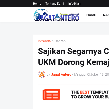
Home
Tentang Kami
Info Iklan
HOME
NA
Beranda
Daerah
Sajikan Segarnya C
UKM Dorong Kemaju
by
Jagat Antero
-
Minggu, Oktober 13, 2