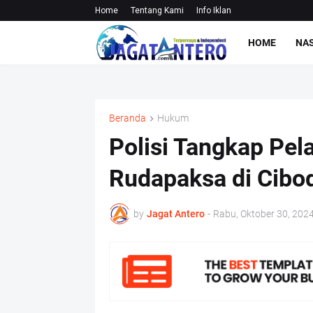
Home
Tentang Kami
Info Iklan
HOME
NA
Beranda
Hukum
Polisi Tangkap Pe
Rudapaksa di Cibo
by
Jagat Antero
-
Rabu, Oktober 30, 202