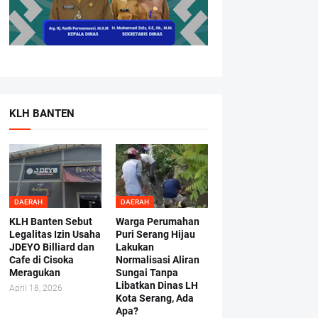
KLH BANTEN
DAERAH
DAERAH
KLH Banten Sebut
Warga Perumahan
Legalitas Izin Usaha
Puri Serang Hijau
JDEYO Billiard dan
Lakukan
Cafe di Cisoka
Normalisasi Aliran
Meragukan
Sungai Tanpa
Libatkan Dinas LH
April 18, 2026
Kota Serang, Ada
Apa?