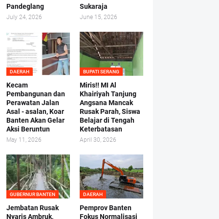
Pandeglang
Sukaraja
July 24, 2026
June 15, 2026
DAERAH
BUPATI SERANG
Kecam
Miris!! MI Al
Pembangunan dan
Khairiyah Tanjung
Perawatan Jalan
Angsana Mancak
Asal - asalan, Koar
Rusak Parah, Siswa
Banten Akan Gelar
Belajar di Tengah
Aksi Beruntun
Keterbatasan
May 11, 2026
April 30, 2026
GUBERNUR BANTEN
DAERAH
Jembatan Rusak
Pemprov Banten
Nyaris Ambruk,
Fokus Normalisasi