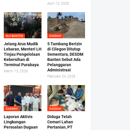
April 10, 2026
KLH BANTEN
DAERAH
Jelang Arus Mudik
5 Tambang Berizin
Lebaran, Menteri LH
di Cilegon Ditutup
Tinjau Pengelolaan
Sementara, DESDM
Kebersihan di
Banten Sebut Ada
Terminal Purabaya
Pelanggaran
Administrasi
March 15, 2026
February 24, 2026
DAERAH
DAERAH
Laporan Aktivis
Diduga Telah
Lingkungan
Cemari Lahan
Persoalan Dugaan
Pertanian, PT