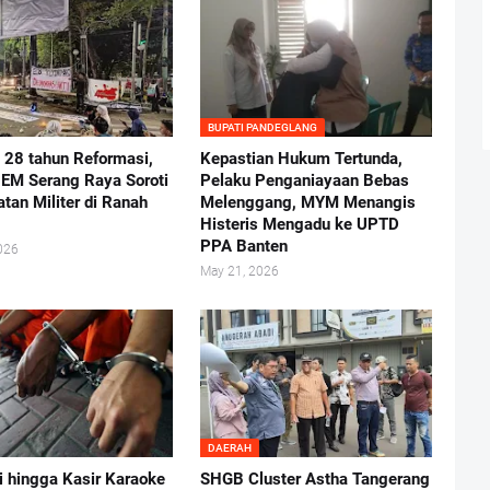
BUPATI PANDEGLANG
i 28 tahun Reformasi,
Kepastian Hukum Tertunda,
BEM Serang Raya Soroti
Pelaku Penganiayaan Bebas
atan Militer di Ranah
Melenggang, MYM Menangis
Histeris Mengadu ke UPTD
PPA Banten
026
May 21, 2026
DAERAH
i hingga Kasir Karaoke
SHGB Cluster Astha Tangerang