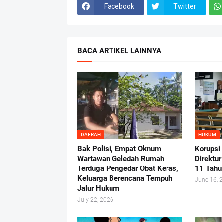
Facebook
Twitter
BACA ARTIKEL LAINNYA
DAERAH
HUKUM
Bak Polisi, Empat Oknum
Korupsi
Wartawan Geledah Rumah
Direktu
Terduga Pengedar Obat Keras,
11 Tahu
Keluarga Berencana Tempuh
June 16, 
Jalur Hukum
July 22, 2026