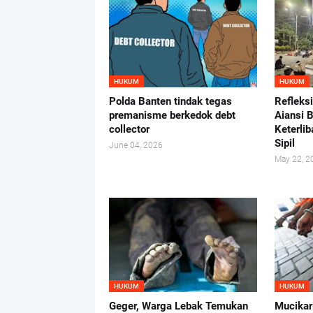
HUKUM
HUKUM
Polda Banten tindak tegas
Refleks
premanisme berkedok debt
Aiansi 
collector
Keterlib
Sipil
June 04, 2026
May 22, 2
HUKUM
HUKUM
Geger, Warga Lebak Temukan
Mucikar