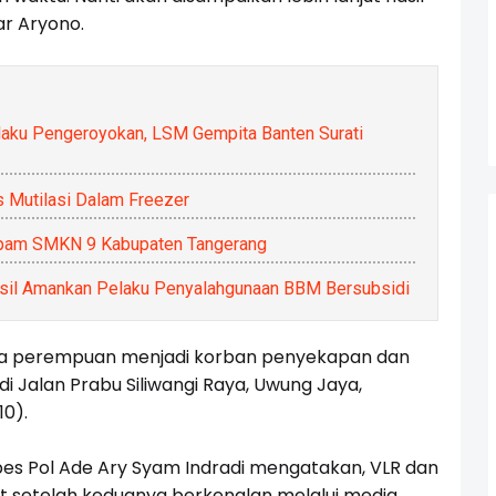
ar Aryono.
aku Pengeroyokan, LSM Gempita Banten Surati
 Mutilasi Dalam Freezer
tpam SMKN 9 Kabupaten Tangerang
asil Amankan Pelaku Penyalahgunaan BBM Bersubsidi
aja perempuan menjadi korban penyekapan dan
 di Jalan Prabu Siliwangi Raya, Uwung Jaya,
10).
s Pol Ade Ary Syam Indradi mengatakan, VLR dan
t setelah keduanya berkenalan melalui media