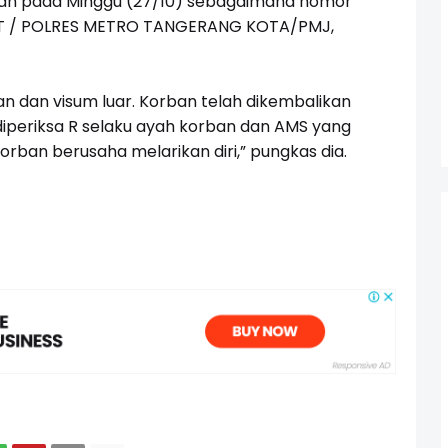
orban pada Minggu (27/10) sebagaimana nomor
 SPKT / POLRES METRO TANGERANG KOTA/PMJ,
an dan visum luar. Korban telah dikembalikan
diperiksa R selaku ayah korban dan AMS yang
ban berusaha melarikan diri,” pungkas dia.