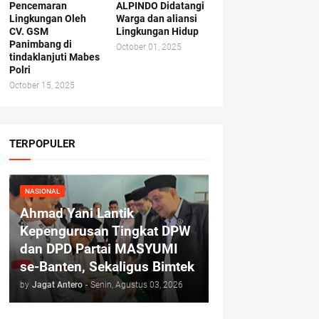
Pencemaran
ALPINDO Didatangi
Lingkungan Oleh
Warga dan aliansi
CV. GSM
Lingkungan Hidup
Panimbang di
October 01, 2025
tindaklanjuti Mabes
Polri
October 15, 2025
TERPOPULER
NASIONAL
Ahmad Yani Lantik
Kepengurusan Tingkat DPW
dan DPD Partai MASYUMI
se-Banten, Sekaligus Bimtek
by
Jagat Antero
-
Senin, Agustus 03, 2026