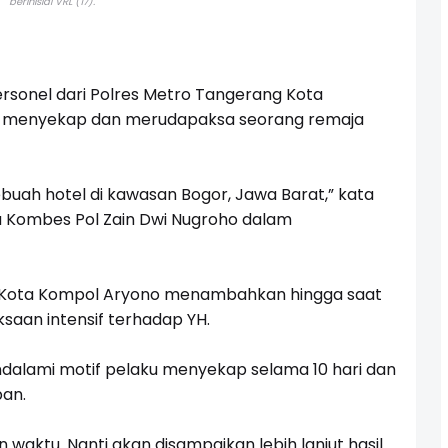
berinisial VRL (17).
rsonel dari Polres Metro Tangerang Kota
ga menyekap dan merudapaksa seorang remaja
buah hotel di kawasan Bogor, Jawa Barat,” kata
 Kombes Pol Zain Dwi Nugroho dalam
g Kota Kompol Aryono menambahkan hingga saat
saan intensif terhadap YH.
alami motif pelaku menyekap selama 10 hari dan
an.
waktu. Nanti akan disampaikan lebih lanjut hasil