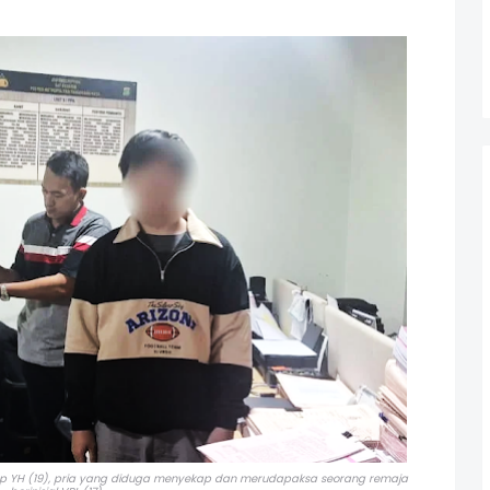
ap YH (19), pria yang diduga menyekap dan merudapaksa seorang remaja