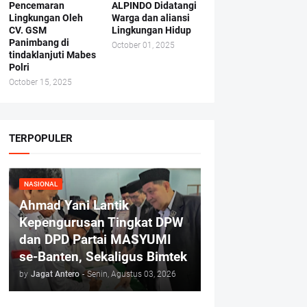
Pencemaran
ALPINDO Didatangi
Lingkungan Oleh
Warga dan aliansi
CV. GSM
Lingkungan Hidup
Panimbang di
October 01, 2025
tindaklanjuti Mabes
Polri
October 15, 2025
TERPOPULER
NASIONAL
Ahmad Yani Lantik
Kepengurusan Tingkat DPW
dan DPD Partai MASYUMI
se-Banten, Sekaligus Bimtek
by
Jagat Antero
-
Senin, Agustus 03, 2026