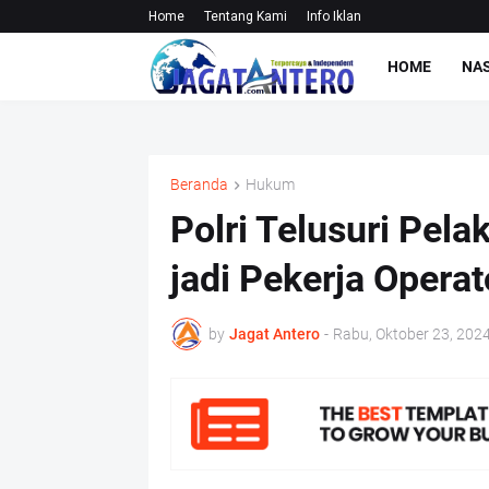
Home
Tentang Kami
Info Iklan
HOME
NA
Beranda
Hukum
Polri Telusuri Pel
jadi Pekerja Operato
by
Jagat Antero
-
Rabu, Oktober 23, 202