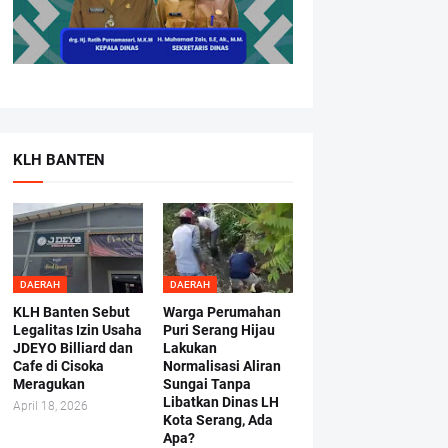
KLH BANTEN
DAERAH
DAERAH
KLH Banten Sebut
Warga Perumahan
Legalitas Izin Usaha
Puri Serang Hijau
JDEYO Billiard dan
Lakukan
Cafe di Cisoka
Normalisasi Aliran
Meragukan
Sungai Tanpa
Libatkan Dinas LH
April 18, 2026
Kota Serang, Ada
Apa?