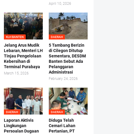
April 10, 2026
KLH BANTEN
DAERAH
Jelang Arus Mudik
5 Tambang Berizin
Lebaran, Menteri LH
di Cilegon Ditutup
Tinjau Pengelolaan
Sementara, DESDM
Kebersihan di
Banten Sebut Ada
Terminal Purabaya
Pelanggaran
Administrasi
March 15, 2026
February 24, 2026
DAERAH
DAERAH
Laporan Aktivis
Diduga Telah
Lingkungan
Cemari Lahan
Persoalan Dugaan
Pertanian, PT