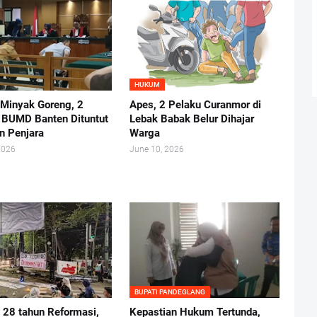
HUKUM
 Minyak Goreng, 2
Apes, 2 Pelaku Curanmor di
r BUMD Banten Dituntut
Lebak Babak Belur Dihajar
n Penjara
Warga
2026
June 10, 2026
BUPATI PANDEGLANG
i 28 tahun Reformasi,
Kepastian Hukum Tertunda,