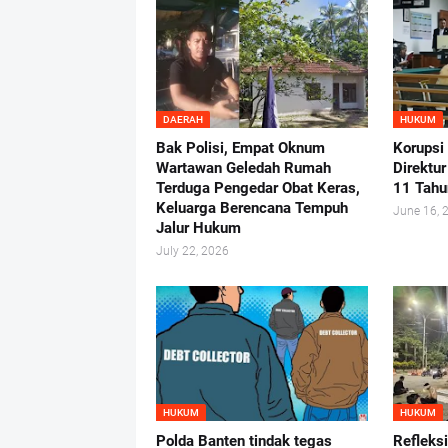
DAERAH
HUKUM
Bak Polisi, Empat Oknum
Korupsi
Wartawan Geledah Rumah
Direktu
Terduga Pengedar Obat Keras,
11 Tahu
Keluarga Berencana Tempuh
June 16, 
Jalur Hukum
July 22, 2026
HUKUM
HUKUM
Polda Banten tindak tegas
Refleks