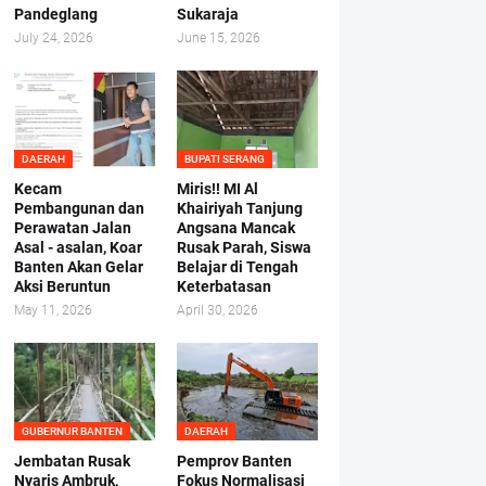
Pandeglang
Sukaraja
July 24, 2026
June 15, 2026
DAERAH
BUPATI SERANG
Kecam
Miris!! MI Al
Pembangunan dan
Khairiyah Tanjung
Perawatan Jalan
Angsana Mancak
Asal - asalan, Koar
Rusak Parah, Siswa
Banten Akan Gelar
Belajar di Tengah
Aksi Beruntun
Keterbatasan
May 11, 2026
April 30, 2026
GUBERNUR BANTEN
DAERAH
Jembatan Rusak
Pemprov Banten
Nyaris Ambruk,
Fokus Normalisasi